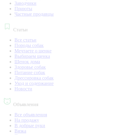
Заводчики
Приюты
Частные продавцы
Статьи
Все статьи
Породы собак
Мечтаете о щенке
Выбираем щенка
Щенок дома
Здоровье собак
Питание собак
Дрессировка собак
Уход и содержание
Новости
Объявления
Все объявления
На продажу
В добрые руки
Вязка