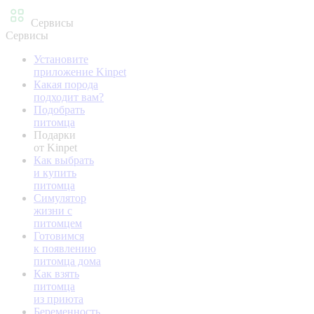
Сервисы
Сервисы
Установите
приложение Kinpet
Какая порода
подходит вам?
Подобрать
питомца
Подарки
от Kinpet
Как выбрать
и купить
питомца
Симулятор
жизни с
питомцем
Готовимся
к появлению
питомца дома
Как взять
питомца
из приюта
Беременность