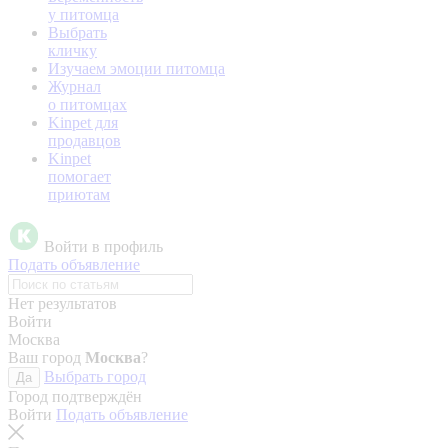
у питомца
Выбрать
кличку
Изучаем эмоции питомца
Журнал
о питомцах
Kinpet для
продавцов
Kinpet
помогает
приютам
Войти в профиль
Подать объявление
Нет результатов
Войти
Москва
Ваш город
Москва
?
Выбрать город
Да
Город подтверждён
Войти
Подать объявление