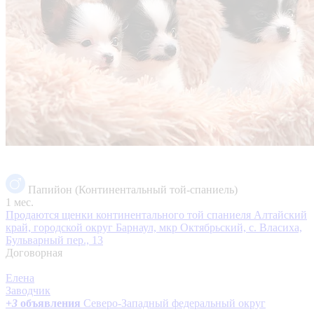
Папийон (Континентальный той-спаниель)
1 мес.
Продаются щенки континентального той спаниеля
Алтайский
край, городской округ Барнаул, мкр Октябрьский, с. Власиха,
Бульварный пер., 13
Договорная
Елена
Заводчик
+
3
объявления
Северо-Западный федеральный округ