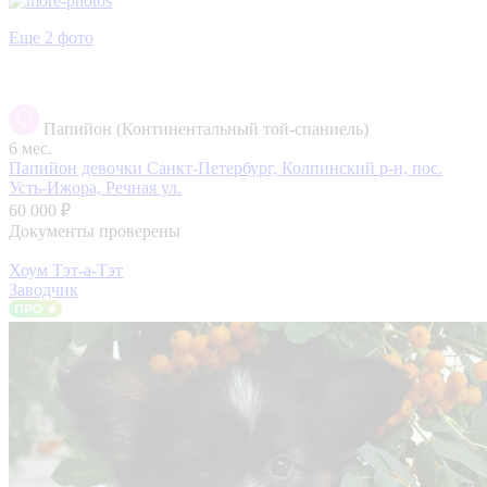
Еще 2 фото
Папийон (Континентальный той-спаниель)
6 мес.
Папийон девочки
Санкт-Петербург, Колпинский р-н, пос.
Усть-Ижора, Речная ул.
60 000 ₽
Документы проверены
Хоум Тэт-а-Тэт
Заводчик