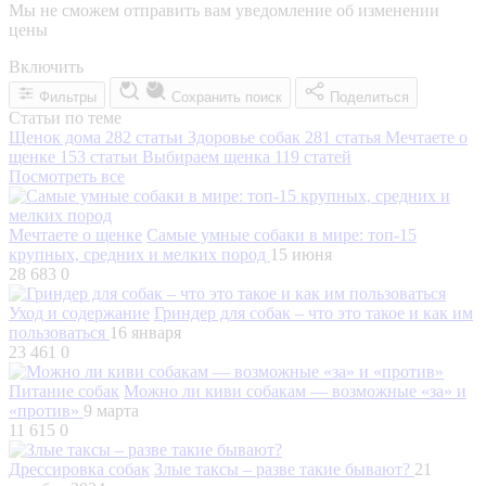
Мы не сможем отправить вам уведомление об изменении
цены
Включить
Фильтры
Сохранить поиск
Поделиться
Статьи по теме
Щенок дома
282 статьи
Здоровье собак
281 статья
Мечтаете о
щенке
153 статьи
Выбираем щенка
119 статей
Посмотреть все
Мечтаете о щенке
Самые умные собаки в мире: топ-15
крупных, средних и мелких пород
15 июня
28 683
0
Уход и содержание
Гриндер для собак – что это такое и как им
пользоваться
16 января
23 461
0
Питание собак
Можно ли киви собакам — возможные «за» и
«против»
9 марта
11 615
0
Дрессировка собак
Злые таксы – разве такие бывают?
21