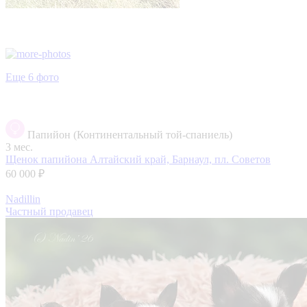
Еще 6 фото
Папийон (Континентальный той-спаниель)
3 мес.
Щенок папийона
Алтайский край, Барнаул, пл. Советов
60 000 ₽
Nadillin
Частный продавец