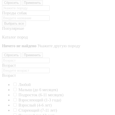
Сбросить
Применить
Породы собак
Выбрать все
Популярные
Каталог пород
Ничего не найдено
Укажите другую породу
Сбросить
Применить
Возраст
Возраст
Любой
Малыш (до 6 месяцев)
Подросток (6-11 месяцев)
Взрослеющий (1-3 года)
Взрослый (4-6 лет)
Стареющий (7-11 лет)