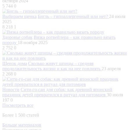
октября 2024
5 744
0
Выбираем щенка
Бигль – гипоаллергенный или нет?
24 июля
2025
8 218
1
Здоровье собак
Вязка ротвейлера – как правильно вязать
породу
18 ноября 2025
2 752
0
Щенок дома
Сколько живут шпицы – средняя
продолжительность жизни и как на нее повлиять
23 апреля
2 268
0
Новости
Сити-го-сан для собак: как древний японский
праздник детей превратился в ритуал для питомцев
30 июля
197
0
Посмотреть все
Более 1 500 статей
Больше материалов