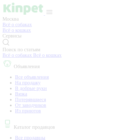
Москва
Всё о собаках
Всё о кошках
Сервисы
Поиск по статьям
Всё о собаках
Всё о кошках
Объявления
Все объявления
На продажу
В добрые руки
Вязка
Потерявшиеся
От заводчиков
Из приютов
Каталог продавцов
Все продавцы