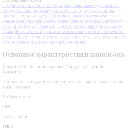
Популярные статьи
Смешные и красивые клички для собак: имена для разных
пород и размеров
Разведение собак на продажу: основы,
правила, есть ли выгода?
Клички для собак-девочек: самые
классные варианты
Собака стала вялой и потеряла аппетит?
Есть причины для тревоги
ТОП-25 гипоаллергенных пород
собак
Желтая рвота у собаки: возможные причины и лечение
На какой день течки нужно вязать собаку
Как отучить собаку
от привычки писать на кровать или диван
Основные характеристики папильона
Характер
Воспитание
Здоровье
Уход и содержание
Характер
Отношения с людьми и животными, повадки и темперамент,
жизнь в семье
Возбудимость
80%
Дружелюбие
100%