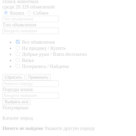
Поиск животных
среди 20 329 объявлений
Кошки
Собаки
Тип объявления
Все объявления
На продажу / Купить
Добрые руки / Взять бесплатно
Вязка
Потерялись / Найдены
Сбросить
Применить
Породы кошек
Выбрать все
Популярные
Каталог пород
Ничего не найдено
Укажите другую породу