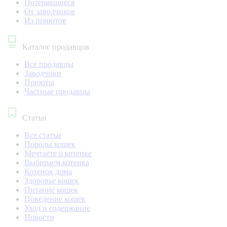
Потерявшиеся
От заводчиков
Из приютов
Каталог продавцов
Все продавцы
Заводчики
Приюты
Частные продавцы
Статьи
Все статьи
Породы кошек
Мечтаете о котенке
Выбираем котенка
Котенок дома
Здоровье кошек
Питание кошек
Поведение кошек
Уход и содержание
Новости