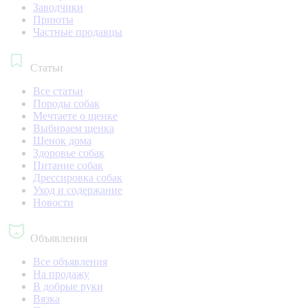
Заводчики
Приюты
Частные продавцы
Статьи
Все статьи
Породы собак
Мечтаете о щенке
Выбираем щенка
Щенок дома
Здоровье собак
Питание собак
Дрессировка собак
Уход и содержание
Новости
Объявления
Все объявления
На продажу
В добрые руки
Вязка