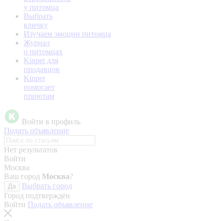
у питомца
Выбрать
кличку
Изучаем эмоции питомца
Журнал
о питомцах
Kinpet для
продавцов
Kinpet
помогает
приютам
Войти в профиль
Подать объявление
Нет результатов
Войти
Москва
Ваш город
Москва
?
Выбрать город
Да
Город подтверждён
Войти
Подать объявление