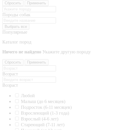
Сбросить
Применить
Породы собак
Выбрать все
Популярные
Каталог пород
Ничего не найдено
Укажите другую породу
Сбросить
Применить
Возраст
Возраст
Любой
Малыш (до 6 месяцев)
Подросток (6-11 месяцев)
Взрослеющий (1-3 года)
Взрослый (4-6 лет)
Стареющий (7-11 лет)