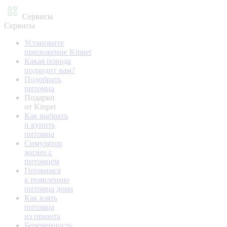
Сервисы
Сервисы
Установите
приложение Kinpet
Какая порода
подходит вам?
Подобрать
питомца
Подарки
от Kinpet
Как выбрать
и купить
питомца
Симулятор
жизни с
питомцем
Готовимся
к появлению
питомца дома
Как взять
питомца
из приюта
Беременность