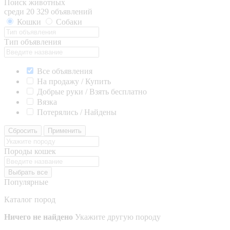
Поиск животных
среди 20 329 объявлений
Кошки
Собаки
Тип объявления
Все объявления
На продажу / Купить
Добрые руки / Взять бесплатно
Вязка
Потерялись / Найдены
Сбросить
Применить
Породы кошек
Выбрать все
Популярные
Каталог пород
Ничего не найдено
Укажите другую породу