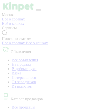
Москва
Всё о собаках
Всё о кошках
Сервисы
Поиск по статьям
Всё о собаках
Всё о кошках
Объявления
Все объявления
На продажу
В добрые руки
Вязка
Потерявшиеся
От заводчиков
Из приютов
Каталог продавцов
Все продавцы