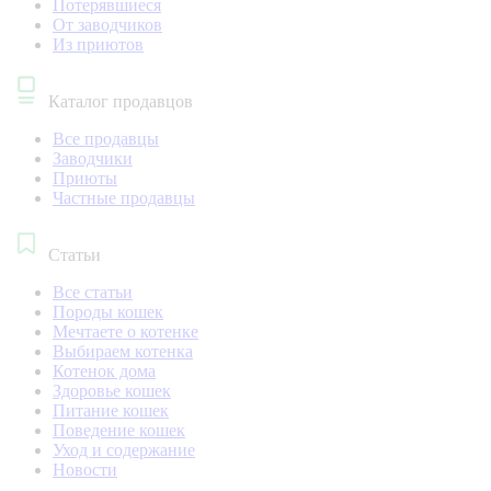
Потерявшиеся
От заводчиков
Из приютов
Каталог продавцов
Все продавцы
Заводчики
Приюты
Частные продавцы
Статьи
Все статьи
Породы кошек
Мечтаете о котенке
Выбираем котенка
Котенок дома
Здоровье кошек
Питание кошек
Поведение кошек
Уход и содержание
Новости