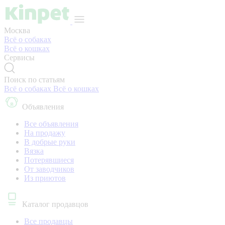
Москва
Всё о собаках
Всё о кошках
Сервисы
Поиск по статьям
Всё о собаках
Всё о кошках
Объявления
Все объявления
На продажу
В добрые руки
Вязка
Потерявшиеся
От заводчиков
Из приютов
Каталог продавцов
Все продавцы