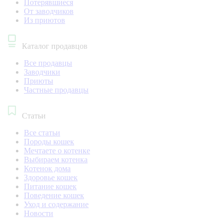
Потерявшиеся
От заводчиков
Из приютов
Каталог продавцов
Все продавцы
Заводчики
Приюты
Частные продавцы
Статьи
Все статьи
Породы кошек
Мечтаете о котенке
Выбираем котенка
Котенок дома
Здоровье кошек
Питание кошек
Поведение кошек
Уход и содержание
Новости