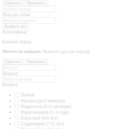
Сбросить
Применить
Породы собак
Выбрать все
Популярные
Каталог пород
Ничего не найдено
Укажите другую породу
Сбросить
Применить
Возраст
Возраст
Любой
Малыш (до 6 месяцев)
Подросток (6-11 месяцев)
Взрослеющий (1-3 года)
Взрослый (4-6 лет)
Стареющий (7-11 лет)