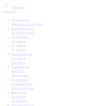
Сервисы
Сервисы
Установите
приложение Kinpet
Какая порода
подходит вам?
Подобрать
питомца
Подарки
от Kinpet
Как выбрать
и купить
питомца
Симулятор
жизни с
питомцем
Готовимся
к появлению
питомца дома
Как взять
питомца
из приюта
Беременность