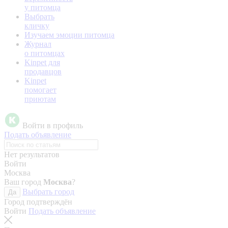
у питомца
Выбрать
кличку
Изучаем эмоции питомца
Журнал
о питомцах
Kinpet для
продавцов
Kinpet
помогает
приютам
Войти в профиль
Подать объявление
Нет результатов
Войти
Москва
Ваш город
Москва
?
Выбрать город
Да
Город подтверждён
Войти
Подать объявление