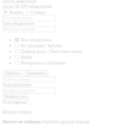
Поиск животных
среди 20 329 объявлений
Кошки
Собаки
Тип объявления
Все объявления
На продажу / Купить
Добрые руки / Взять бесплатно
Вязка
Потерялись / Найдены
Сбросить
Применить
Породы кошек
Выбрать все
Популярные
Каталог пород
Ничего не найдено
Укажите другую породу