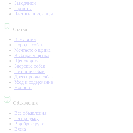
Заводчики
Приюты
Частные продавцы
Статьи
Все статьи
Породы собак
Мечтаете о щенке
Выбираем щенка
Щенок дома
Здоровье собак
Питание собак
Дрессировка собак
Уход и содержание
Новости
Объявления
Все объявления
На продажу
В добрые руки
Вязка