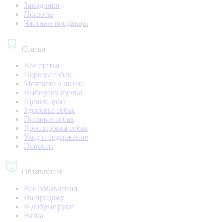
Заводчики
Приюты
Частные продавцы
Статьи
Все статьи
Породы собак
Мечтаете о щенке
Выбираем щенка
Щенок дома
Здоровье собак
Питание собак
Дрессировка собак
Уход и содержание
Новости
Объявления
Все объявления
На продажу
В добрые руки
Вязка