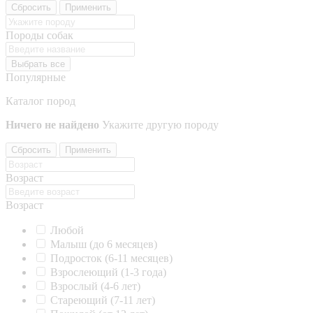
Сбросить
Применить
Породы собак
Выбрать все
Популярные
Каталог пород
Ничего не найдено
Укажите другую породу
Сбросить
Применить
Возраст
Возраст
Любой
Малыш (до 6 месяцев)
Подросток (6-11 месяцев)
Взрослеющий (1-3 года)
Взрослый (4-6 лет)
Стареющий (7-11 лет)