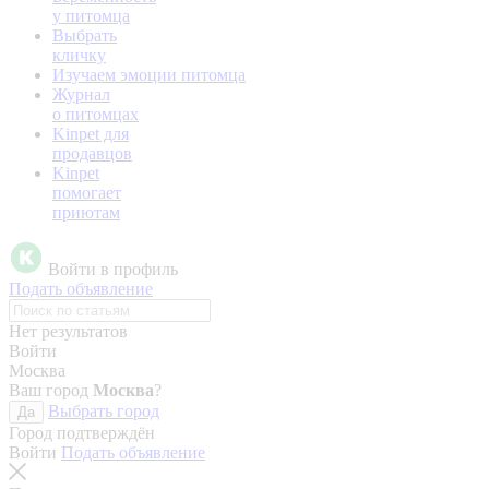
у питомца
Выбрать
кличку
Изучаем эмоции питомца
Журнал
о питомцах
Kinpet для
продавцов
Kinpet
помогает
приютам
Войти в профиль
Подать объявление
Нет результатов
Войти
Москва
Ваш город
Москва
?
Выбрать город
Да
Город подтверждён
Войти
Подать объявление