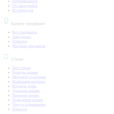
Потерявшиеся
От заводчиков
Из приютов
Каталог продавцов
Все продавцы
Заводчики
Приюты
Частные продавцы
Статьи
Все статьи
Породы кошек
Мечтаете о котенке
Выбираем котенка
Котенок дома
Здоровье кошек
Питание кошек
Поведение кошек
Уход и содержание
Новости