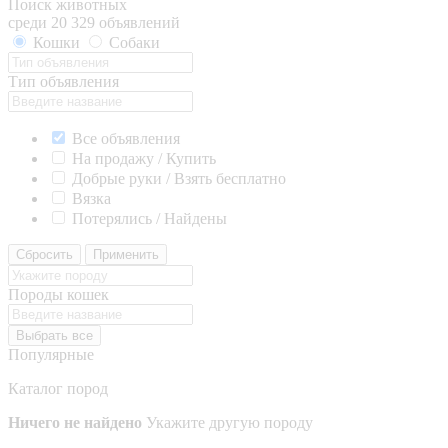
Поиск животных
среди 20 329 объявлений
Кошки
Собаки
Тип объявления
Все объявления
На продажу / Купить
Добрые руки / Взять бесплатно
Вязка
Потерялись / Найдены
Сбросить
Применить
Породы кошек
Выбрать все
Популярные
Каталог пород
Ничего не найдено
Укажите другую породу