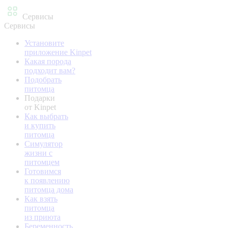
Сервисы
Сервисы
Установите
приложение Kinpet
Какая порода
подходит вам?
Подобрать
питомца
Подарки
от Kinpet
Как выбрать
и купить
питомца
Симулятор
жизни с
питомцем
Готовимся
к появлению
питомца дома
Как взять
питомца
из приюта
Беременность