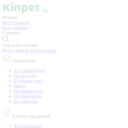
Москва
Всё о собаках
Всё о кошках
Сервисы
Поиск по статьям
Всё о собаках
Всё о кошках
Объявления
Все объявления
На продажу
В добрые руки
Вязка
Потерявшиеся
От заводчиков
Из приютов
Каталог продавцов
Все продавцы