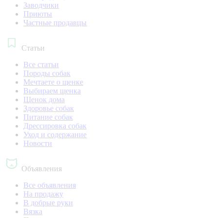
Заводчики
Приюты
Частные продавцы
Статьи
Все статьи
Породы собак
Мечтаете о щенке
Выбираем щенка
Щенок дома
Здоровье собак
Питание собак
Дрессировка собак
Уход и содержание
Новости
Объявления
Все объявления
На продажу
В добрые руки
Вязка