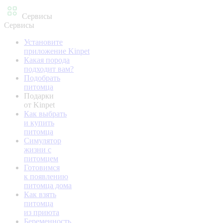
Сервисы
Сервисы
Установите
приложение Kinpet
Какая порода
подходит вам?
Подобрать
питомца
Подарки
от Kinpet
Как выбрать
и купить
питомца
Симулятор
жизни с
питомцем
Готовимся
к появлению
питомца дома
Как взять
питомца
из приюта
Беременность