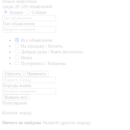
Поиск животных
среди 20 329 объявлений
Кошки
Собаки
Тип объявления
Все объявления
На продажу / Купить
Добрые руки / Взять бесплатно
Вязка
Потерялись / Найдены
Сбросить
Применить
Породы кошек
Выбрать все
Популярные
Каталог пород
Ничего не найдено
Укажите другую породу