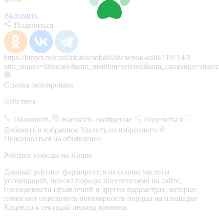
Включить
Поделиться
https://kinpet.ru/card/irkutsk/sobaki/shchenok-kolli-119714/?
utm_source=linkcopy&utm_medium=referral&utm_campaign=sharec
Ссылка скопирована
Действия
Позвонить
Написать сообщение
Поделиться
Добавить в избранное
Удалить из избранного
Пожаловаться на объявление
Рейтинг породы на Kinpet
Данный рейтинг формируется на основе частоты
упоминаний, поиска породы посетителями на сайте,
посещаемости объявлений и других параметрах, которые
помогают определить популярность породы на площадке
Kinpet.ru в текущий период времени.