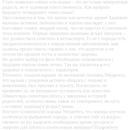
Стать хозяином собаки или кошки – это не только невероятная
радость, но и огромная ответственность. Как выбрать
будущего четвероного члена семьи?
Удостоверьтесь в том, что щенок или котенок здоров
Здоровые
малыши активны, любопытны и хорошо выглядят: у них
блестящие глазки, мокрый носик, чистая шерстка и упитанное
телосложение. Первые прививки малышам делает заводчик –
это должно быть отмечено в ветпаспорте. Если у породы есть
предрасположенность к определенным заболеваниям, вам
должны предоставить справки о том, что родители и их
потомство прошли тесты и полностью здоровы.
Не делайте выбор по фото
Необходимо познакомиться с
будущим членом семьи лично. Так вы убедитесь в его
здоровье и определитесь с характером.
Уточните, социализирован ли маленький питомец
Убедитесь,
что малыш с рождения активно общался с людьми и
животными, был приучен к туалету. Посмотрите, не
проявляет ли он излишнюю пугливость или агрессию.
Обязательно поинтересуйтесь у заводчика историей
родителей, особенно мамы: каков их темперамент, заслуги,
состояние здоровья и возраст вязки.
Изучите особенности породы
Убедитесь, что хорошо изучили
особенности выбранной породы, и ответьте себе на вопрос:
сможете ли вы выделить необходимое время, ресурсы и
энергию для заботы о своем новом любимце? Подробную