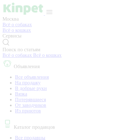
Москва
Всё о собаках
Всё о кошках
Сервисы
Поиск по статьям
Всё о собаках
Всё о кошках
Объявления
Все объявления
На продажу
В добрые руки
Вязка
Потерявшиеся
От заводчиков
Из приютов
Каталог продавцов
Все продавцы