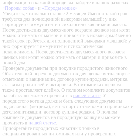
информацию о каждой породе вы найдете в наших разделах
«Породы собак»
и
«Породы кошек»
.
Убедитесь, что малыш старше 2 месяцев
Именно такой срок
требуется для полноценной выкормки малышей: у них
формируется иммунитет и психологическая независимость.
После достижения двухмесячного возраста щенков или котят
можно отнимать от матери и привозить в новый дом.Именно
такой срок требуется для полноценной выкормки малышей: у
них формируется иммунитет и психологическая
независимость. После достижения двухмесячного возраста
щенков или котят можно отнимать от матери и привозить в
новый дом.
Проверьте документы при покупке породистого животного
Обязательный перечень документов для щенка: ветпаспорт с
отметками о вакцинации, договор купли-продажи, метрика,
акт вязки родителей и актировка. В питомниках щенкам
также проставляют клеймо. О полном комплекте документов
на собаку вы можете прочитать в
нашей статье
.
У
породистого котика должны быть следующие документы:
родословная (метрика), ветпаспорт с отметками о прививках и
дегельминтизации, договор купли-продажи. О полном
комплекте документов на породистую кошку вы можете
прочитать в
нашей статье
.
Приобретайте породистых животных только в
специализированных питомниках или у проверенных