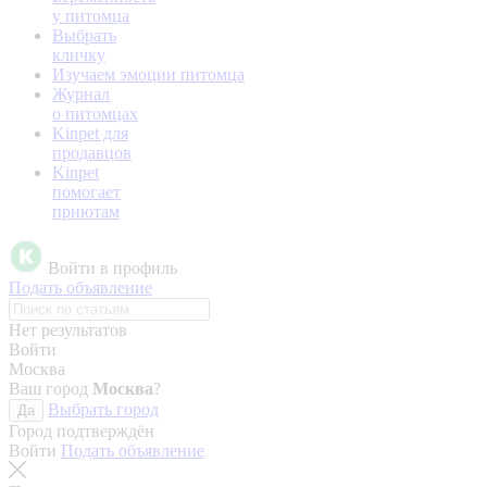
у питомца
Выбрать
кличку
Изучаем эмоции питомца
Журнал
о питомцах
Kinpet для
продавцов
Kinpet
помогает
приютам
Войти в профиль
Подать объявление
Нет результатов
Войти
Москва
Ваш город
Москва
?
Выбрать город
Да
Город подтверждён
Войти
Подать объявление