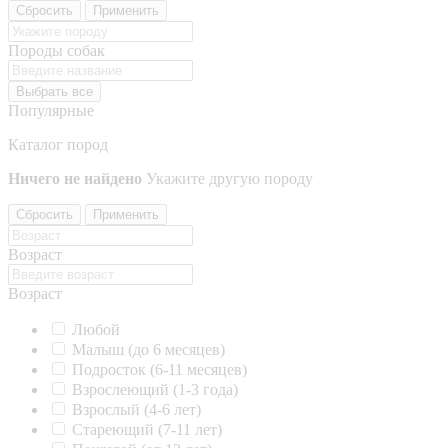
Сбросить
Применить
Породы собак
Выбрать все
Популярные
Каталог пород
Ничего не найдено
Укажите другую породу
Сбросить
Применить
Возраст
Возраст
Любой
Малыш (до 6 месяцев)
Подросток (6-11 месяцев)
Взрослеющий (1-3 года)
Взрослый (4-6 лет)
Стареющий (7-11 лет)