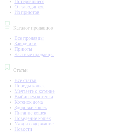
Потерявшиеся
От заводчиков
Из приютов
Каталог продавцов
Все продавцы
Заводчики
Приюты
Частные продавцы
Статьи
Все статьи
Породы кошек
Мечтаете о котенке
Выбираем котенка
Котенок дома
Здоровье кошек
Питание кошек
Поведение кошек
Уход и содержание
Новости