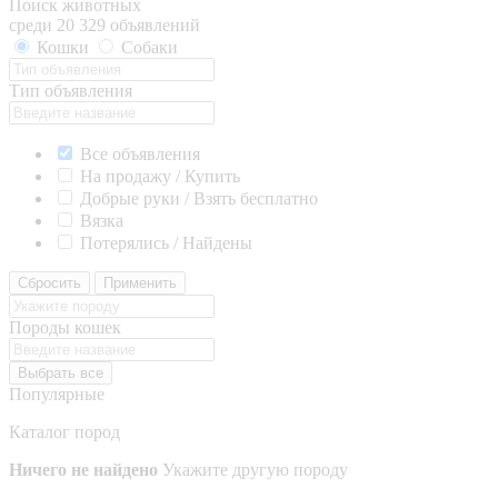
Поиск животных
среди 20 329 объявлений
Кошки
Собаки
Тип объявления
Все объявления
На продажу / Купить
Добрые руки / Взять бесплатно
Вязка
Потерялись / Найдены
Сбросить
Применить
Породы кошек
Выбрать все
Популярные
Каталог пород
Ничего не найдено
Укажите другую породу