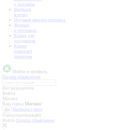
у питомца
Выбрать
кличку
Изучаем эмоции питомца
Журнал
о питомцах
Kinpet для
продавцов
Kinpet
помогает
приютам
Войти в профиль
Подать объявление
Нет результатов
Войти
Москва
Ваш город
Москва
?
Выбрать город
Да
Город подтверждён
Войти
Подать объявление