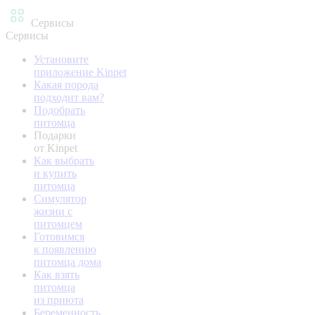
Сервисы
Сервисы
Установите
приложение Kinpet
Какая порода
подходит вам?
Подобрать
питомца
Подарки
от Kinpet
Как выбрать
и купить
питомца
Симулятор
жизни с
питомцем
Готовимся
к появлению
питомца дома
Как взять
питомца
из приюта
Беременность