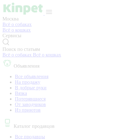
Москва
Всё о собаках
Всё о кошках
Сервисы
Поиск по статьям
Всё о собаках
Всё о кошках
Объявления
Все объявления
На продажу
В добрые руки
Вязка
Потерявшиеся
От заводчиков
Из приютов
Каталог продавцов
Все продавцы