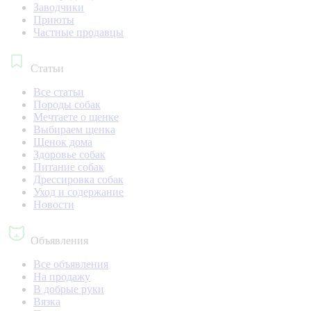
Заводчики
Приюты
Частные продавцы
Статьи
Все статьи
Породы собак
Мечтаете о щенке
Выбираем щенка
Щенок дома
Здоровье собак
Питание собак
Дрессировка собак
Уход и содержание
Новости
Объявления
Все объявления
На продажу
В добрые руки
Вязка