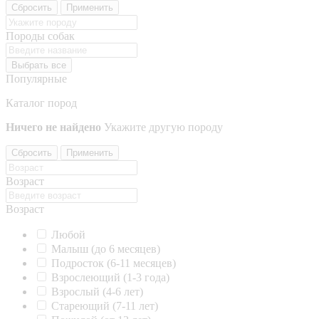
Сбросить
Применить
Породы собак
Выбрать все
Популярные
Каталог пород
Ничего не найдено
Укажите другую породу
Сбросить
Применить
Возраст
Возраст
Любой
Малыш (до 6 месяцев)
Подросток (6-11 месяцев)
Взрослеющий (1-3 года)
Взрослый (4-6 лет)
Стареющий (7-11 лет)