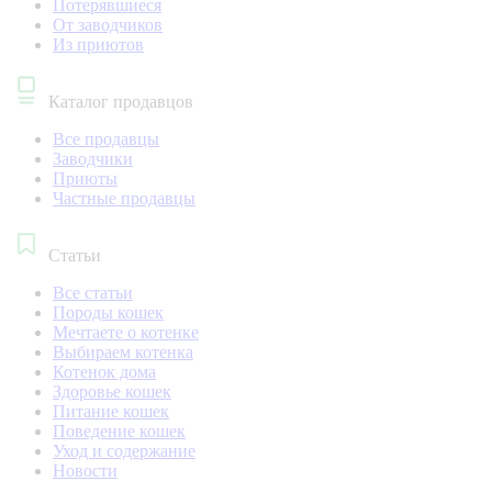
Потерявшиеся
От заводчиков
Из приютов
Каталог продавцов
Все продавцы
Заводчики
Приюты
Частные продавцы
Статьи
Все статьи
Породы кошек
Мечтаете о котенке
Выбираем котенка
Котенок дома
Здоровье кошек
Питание кошек
Поведение кошек
Уход и содержание
Новости