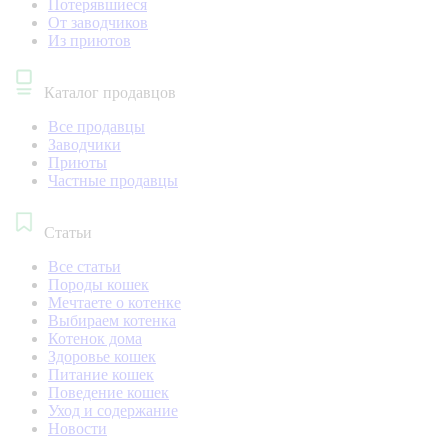
Потерявшиеся
От заводчиков
Из приютов
Каталог продавцов
Все продавцы
Заводчики
Приюты
Частные продавцы
Статьи
Все статьи
Породы кошек
Мечтаете о котенке
Выбираем котенка
Котенок дома
Здоровье кошек
Питание кошек
Поведение кошек
Уход и содержание
Новости