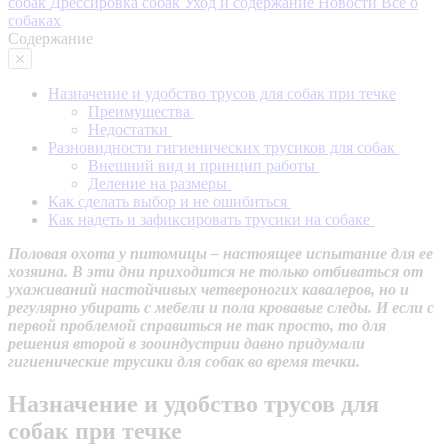
собак
Дрессировка собак
Уход и содержание
Новости
Все о
собаках
Содержание
Назначение и удобство трусов для собак при течке
Преимущества
Недостатки
Разновидности гигиенических трусиков для собак
Внешний вид и принцип работы
Деление на размеры
Как сделать выбор и не ошибиться
Как надеть и зафиксировать трусики на собаке
Половая охота у питомицы – настоящее испытание для ее
хозяина. В эти дни приходится не только отбиваться от
ухаживаний настойчивых четвероногих кавалеров, но и
регулярно убирать с мебели и пола кровавые следы. И если с
первой проблемой справиться не так просто, то для
решения второй в зооиндустрии давно придумали
гигиенические трусики для собак во время течки.
Назначение и удобство трусов для
собак при течке