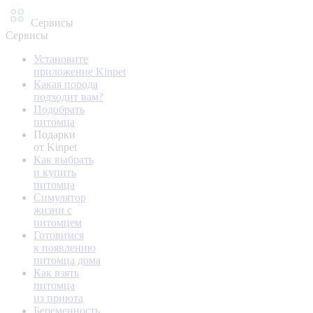
Сервисы
Сервисы
Установите
приложение Kinpet
Какая порода
подходит вам?
Подобрать
питомца
Подарки
от Kinpet
Как выбрать
и купить
питомца
Симулятор
жизни с
питомцем
Готовимся
к появлению
питомца дома
Как взять
питомца
из приюта
Беременность