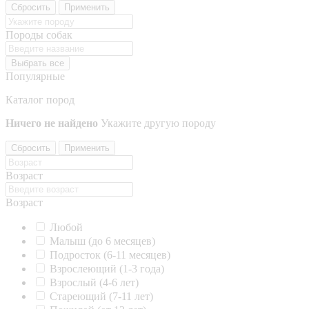
Сбросить
Применить
Породы собак
Выбрать все
Популярные
Каталог пород
Ничего не найдено
Укажите другую породу
Сбросить
Применить
Возраст
Возраст
Любой
Малыш (до 6 месяцев)
Подросток (6-11 месяцев)
Взрослеющий (1-3 года)
Взрослый (4-6 лет)
Стареющий (7-11 лет)