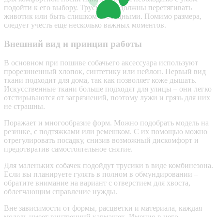
подойти к его выбору. Трусики не должны перетягивать
животик или быть слишком свободными. Помимо размера,
следует учесть еще несколько важных моментов.
Внешний вид и принцип работы
В основном при пошиве собачьего аксессуара используют
прорезиненный хлопок, синтетику или нейлон. Первый вид
ткани подходит для дома, так как позволяет коже дышать.
Искусственные ткани больше подходят для улицы – они легко
отстирываются от загрязнений, поэтому лужи и грязь для них
не страшны.
Поражает и многообразие форм. Можно подобрать модель на
резинке, с подтяжками или ремешком. С их помощью можно
отрегулировать посадку, снизив возможный дискомфорт и
предотвратив самостоятельное снятие.
Для маленьких собачек подойдут трусики в виде комбинезона.
Если вы планируете гулять в полном в обмундировании –
обратите внимание на вариант с отверстием для хвоста,
облегчающим справление нужды.
Вне зависимости от формы, расцветки и материала, каждая
модель имеет внутренний кармашек. Именно в него