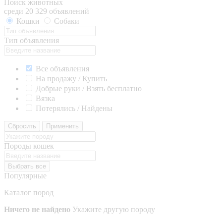
Поиск животных
среди 20 329 объявлений
Кошки
Собаки
Тип объявления
Все объявления
На продажу / Купить
Добрые руки / Взять бесплатно
Вязка
Потерялись / Найдены
Сбросить
Применить
Породы кошек
Выбрать все
Популярные
Каталог пород
Ничего не найдено
Укажите другую породу