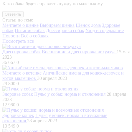
Как собака будет справлять нужду по маленькому
Ответить
Статьи по теме
Мечтаете о щенке
Выбираем щенка
Щенок дома
Здоровье
собак
Питание собак
Дрессировка собак
Уход и содержание
Новости
Всё о собаках
Посмотреть все
Дрессировка собак
Воспитание и дрессировка чихуахуа
15 мая
2023
36 667
0
Мечтаете о котенке
Английские имена для кошек-девочек и
котов-мальчиков
30 апреля 2023
29 800
0
Здоровье собак
Пульс у собак: норма и отклонения
28 апреля
2023
12 980
0
Здоровье кошек
Пульс у кошек: норма и возможные
отклонения
28 апреля 2023
13 549
0