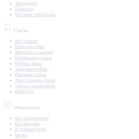
Заводчики
Приюты
Частные продавцы
Статьи
Все статьи
Породы собак
Мечтаете о щенке
Выбираем щенка
Щенок дома
Здоровье собак
Питание собак
Дрессировка собак
Уход и содержание
Новости
Объявления
Все объявления
На продажу
В добрые руки
Вязка