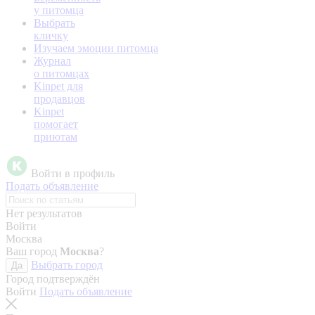
у питомца
Выбрать
кличку
Изучаем эмоции питомца
Журнал
о питомцах
Kinpet для
продавцов
Kinpet
помогает
приютам
Войти в профиль
Подать объявление
Нет результатов
Войти
Москва
Ваш город
Москва
?
Выбрать город
Да
Город подтверждён
Войти
Подать объявление