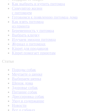
Как выбрать и купить питомца
Симулятор жизни
с питомцем
Готовимся к появлению питомца дома
Как взять питомца
из приюта
Беременность у питомца
Выбрать кличку
Изучаем эмоции питомца
Журнал о питомцах
Kinpet для продавцов
Kinpet помогает приютам
Статьи
Породы собак
Мечтаете о щенке
Выбираем щенка
Щенок дома
Здоровье собак
Питание собак
Дрессировка собак
Уход и содержание
Новости
Все о собаках