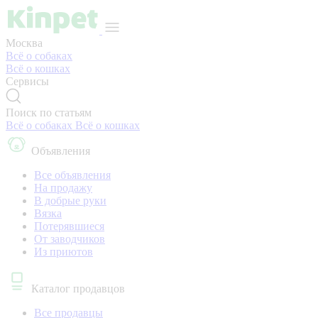
Москва
Всё о собаках
Всё о кошках
Сервисы
Поиск по статьям
Всё о собаках
Всё о кошках
Объявления
Все объявления
На продажу
В добрые руки
Вязка
Потерявшиеся
От заводчиков
Из приютов
Каталог продавцов
Все продавцы