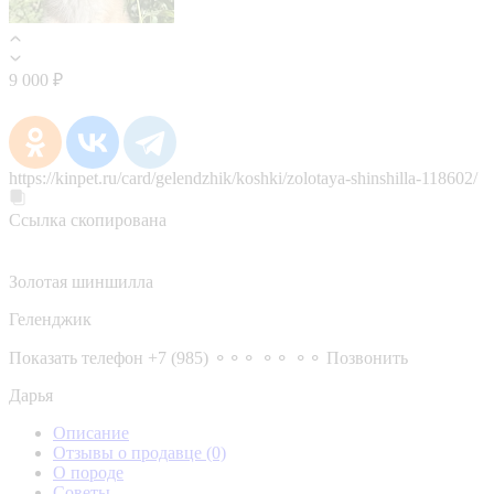
9 000 ₽
https://kinpet.ru/card/gelendzhik/koshki/zolotaya-shinshilla-118602/
Ссылка скопирована
Золотая шиншилла
Геленджик
Показать телефон
+7 (985) ⚬⚬⚬ ⚬⚬ ⚬⚬
Позвонить
Дарья
Описание
Отзывы о продавце
(0)
О породе
Советы