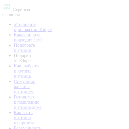
Сервисы
Сервисы
Установите
приложение Kinpet
Какая порода
подходит вам?
Подобрать
питомца
Подарки
от Kinpet
Как выбрать
и купить
питомца
Симулятор
жизни с
питомцем
Готовимся
к появлению
питомца дома
Как взять
питомца
из приюта
Беременность