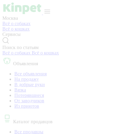
Москва
Всё о собаках
Всё о кошках
Сервисы
Поиск по статьям
Всё о собаках
Всё о кошках
Объявления
Все объявления
На продажу
В добрые руки
Вязка
Потерявшиеся
От заводчиков
Из приютов
Каталог продавцов
Все продавцы