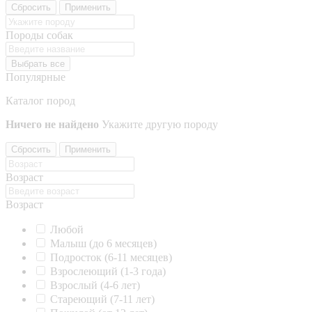
Сбросить
Применить
Породы собак
Выбрать все
Популярные
Каталог пород
Ничего не найдено
Укажите другую породу
Сбросить
Применить
Возраст
Возраст
Любой
Малыш (до 6 месяцев)
Подросток (6-11 месяцев)
Взрослеющий (1-3 года)
Взрослый (4-6 лет)
Стареющий (7-11 лет)