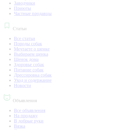
Заводчики
Приюты
Частные продавцы
Статьи
Все статьи
Породы собак
Мечтаете о щенке
Выбираем щенка
Щенок дома
Здоровье собак
Питание собак
Дрессировка собак
Уход и содержание
Новости
Объявления
Все объявления
На продажу
В добрые руки
Вязка