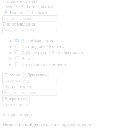
Поиск животных
среди 20 329 объявлений
Кошки
Собаки
Тип объявления
Все объявления
На продажу / Купить
Добрые руки / Взять бесплатно
Вязка
Потерялись / Найдены
Сбросить
Применить
Породы кошек
Выбрать все
Популярные
Каталог пород
Ничего не найдено
Укажите другую породу