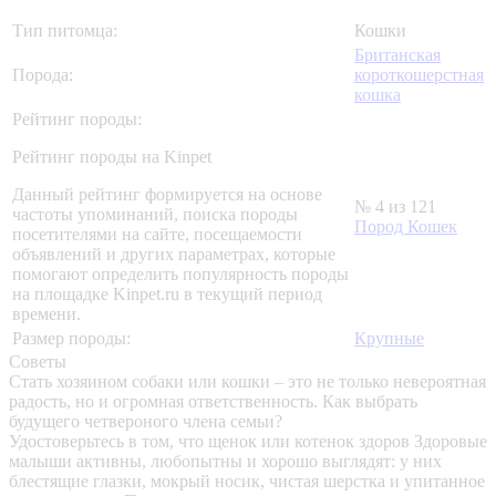
Тип питомца:
Кошки
Британская
Порода:
короткошерстная
кошка
Рейтинг породы:
Рейтинг породы на Kinpet
Данный рейтинг формируется на основе
№ 4 из 121
частоты упоминаний, поиска породы
Пород Кошек
посетителями на сайте, посещаемости
объявлений и других параметрах, которые
помогают определить популярность породы
на площадке Kinpet.ru в текущий период
времени.
Размер породы:
Крупные
Советы
Стать хозяином собаки или кошки – это не только невероятная
радость, но и огромная ответственность. Как выбрать
будущего четвероного члена семьи?
Удостоверьтесь в том, что щенок или котенок здоров
Здоровые
малыши активны, любопытны и хорошо выглядят: у них
блестящие глазки, мокрый носик, чистая шерстка и упитанное