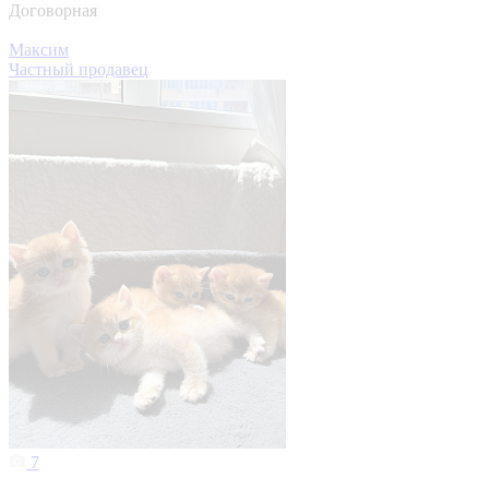
Договорная
Максим
Частный продавец
7