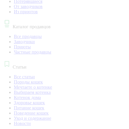
Потерявшиеся
От заводчиков
Из приютов
Каталог продавцов
Все продавцы
Заводчики
Приюты
Частные продавцы
Статьи
Все статьи
Породы кошек
Мечтаете о котенке
Выбираем котенка
Котенок дома
Здоровье кошек
Питание кошек
Поведение кошек
Уход и содержание
Новости