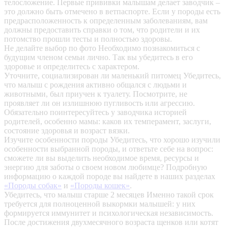
телосложение. Первые прививки малышам делает заводчик –
это должно быть отмечено в ветпаспорте. Если у породы есть
предрасположенность к определенным заболеваниям, вам
должны предоставить справки о том, что родители и их
потомство прошли тесты и полностью здоровы.
Не делайте выбор по фото
Необходимо познакомиться с
будущим членом семьи лично. Так вы убедитесь в его
здоровье и определитесь с характером.
Уточните, социализирован ли маленький питомец
Убедитесь,
что малыш с рождения активно общался с людьми и
животными, был приучен к туалету. Посмотрите, не
проявляет ли он излишнюю пугливость или агрессию.
Обязательно поинтересуйтесь у заводчика историей
родителей, особенно мамы: каков их темперамент, заслуги,
состояние здоровья и возраст вязки.
Изучите особенности породы
Убедитесь, что хорошо изучили
особенности выбранной породы, и ответьте себе на вопрос:
сможете ли вы выделить необходимое время, ресурсы и
энергию для заботы о своем новом любимце? Подробную
информацию о каждой породе вы найдете в наших разделах
«Породы собак»
и
«Породы кошек»
.
Убедитесь, что малыш старше 2 месяцев
Именно такой срок
требуется для полноценной выкормки малышей: у них
формируется иммунитет и психологическая независимость.
После достижения двухмесячного возраста щенков или котят