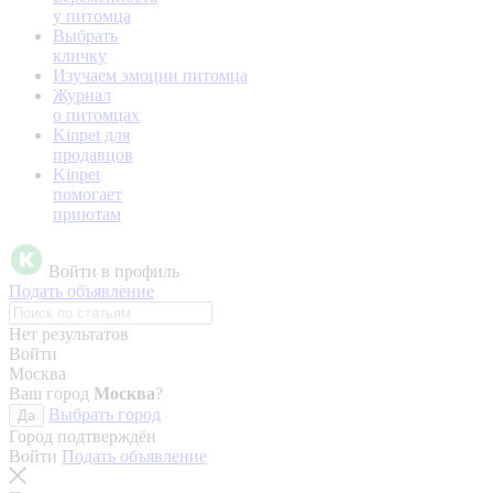
у питомца
Выбрать
кличку
Изучаем эмоции питомца
Журнал
о питомцах
Kinpet для
продавцов
Kinpet
помогает
приютам
Войти в профиль
Подать объявление
Нет результатов
Войти
Москва
Ваш город
Москва
?
Выбрать город
Да
Город подтверждён
Войти
Подать объявление