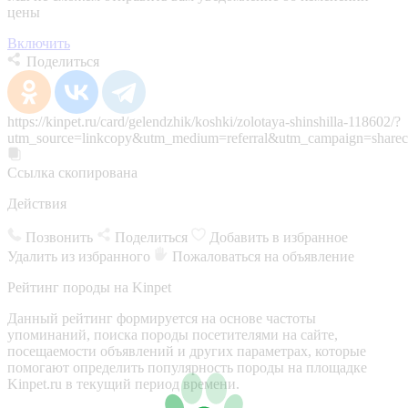
цены
Включить
Поделиться
https://kinpet.ru/card/gelendzhik/koshki/zolotaya-shinshilla-118602/?
utm_source=linkcopy&utm_medium=referral&utm_campaign=sharec
Ссылка скопирована
Действия
Позвонить
Поделиться
Добавить в избранное
Удалить из избранного
Пожаловаться на объявление
Рейтинг породы на Kinpet
Данный рейтинг формируется на основе частоты
упоминаний, поиска породы посетителями на сайте,
посещаемости объявлений и других параметрах, которые
помогают определить популярность породы на площадке
Kinpet.ru в текущий период времени.