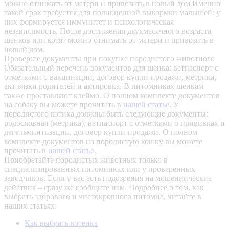
можно отнимать от матери и привозить в новый дом.Именно
такой срок требуется для полноценной выкормки малышей: у
них формируется иммунитет и психологическая
независимость. После достижения двухмесячного возраста
щенков или котят можно отнимать от матери и привозить в
новый дом.
Проверьте документы при покупке породистого животного
Обязательный перечень документов для щенка: ветпаспорт с
отметками о вакцинации, договор купли-продажи, метрика,
акт вязки родителей и актировка. В питомниках щенкам
также проставляют клеймо. О полном комплекте документов
на собаку вы можете прочитать в
нашей статье
.
У
породистого котика должны быть следующие документы:
родословная (метрика), ветпаспорт с отметками о прививках и
дегельминтизации, договор купли-продажи. О полном
комплекте документов на породистую кошку вы можете
прочитать в
нашей статье
.
Приобретайте породистых животных только в
специализированных питомниках или у проверенных
заводчиков. Если у вас есть подозрения на мошеннические
действия – сразу же сообщите нам.
Подробнее о том, как
выбрать здорового и чистокровного питомца, читайте в
наших статьях:
Как выбрать котенка