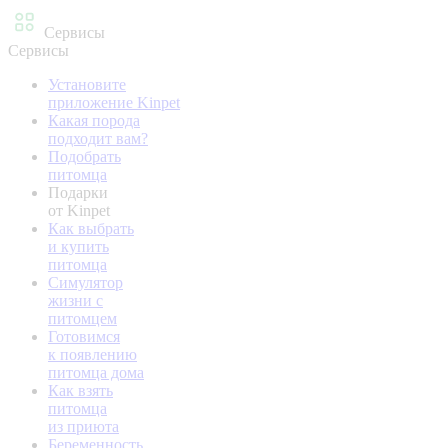
Сервисы
Сервисы
Установите
приложение Kinpet
Какая порода
подходит вам?
Подобрать
питомца
Подарки
от Kinpet
Как выбрать
и купить
питомца
Симулятор
жизни с
питомцем
Готовимся
к появлению
питомца дома
Как взять
питомца
из приюта
Беременность