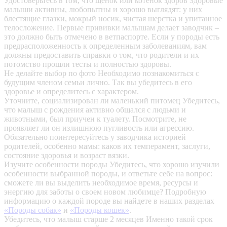
Удостоверьтесь в том, что щенок или котенок здоров
Здоровые
малыши активны, любопытны и хорошо выглядят: у них
блестящие глазки, мокрый носик, чистая шерстка и упитанное
телосложение. Первые прививки малышам делает заводчик –
это должно быть отмечено в ветпаспорте. Если у породы есть
предрасположенность к определенным заболеваниям, вам
должны предоставить справки о том, что родители и их
потомство прошли тесты и полностью здоровы.
Не делайте выбор по фото
Необходимо познакомиться с
будущим членом семьи лично. Так вы убедитесь в его
здоровье и определитесь с характером.
Уточните, социализирован ли маленький питомец
Убедитесь,
что малыш с рождения активно общался с людьми и
животными, был приучен к туалету. Посмотрите, не
проявляет ли он излишнюю пугливость или агрессию.
Обязательно поинтересуйтесь у заводчика историей
родителей, особенно мамы: каков их темперамент, заслуги,
состояние здоровья и возраст вязки.
Изучите особенности породы
Убедитесь, что хорошо изучили
особенности выбранной породы, и ответьте себе на вопрос:
сможете ли вы выделить необходимое время, ресурсы и
энергию для заботы о своем новом любимце? Подробную
информацию о каждой породе вы найдете в наших разделах
«Породы собак»
и
«Породы кошек»
.
Убедитесь, что малыш старше 2 месяцев
Именно такой срок