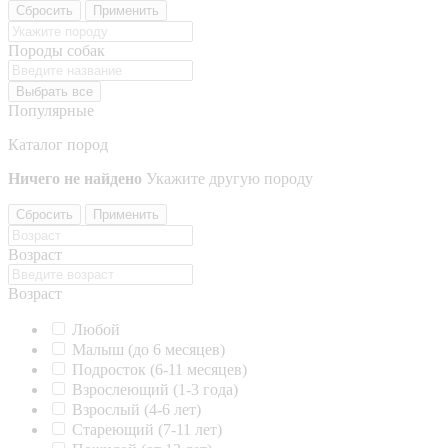
Сбросить
Применить
Породы собак
Выбрать все
Популярные
Каталог пород
Ничего не найдено
Укажите другую породу
Сбросить
Применить
Возраст
Возраст
Любой
Малыш (до 6 месяцев)
Подросток (6-11 месяцев)
Взрослеющий (1-3 года)
Взрослый (4-6 лет)
Стареющий (7-11 лет)