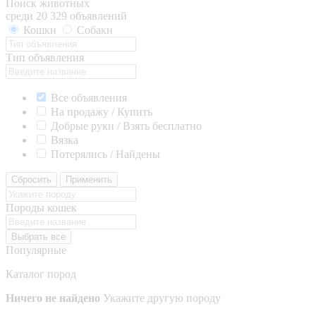
Поиск животных
среди 20 329 объявлений
Кошки
Собаки
Тип объявления
Все объявления
На продажу / Купить
Добрые руки / Взять бесплатно
Вязка
Потерялись / Найдены
Сбросить
Применить
Породы кошек
Выбрать все
Популярные
Каталог пород
Ничего не найдено
Укажите другую породу