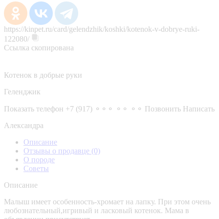
https://kinpet.ru/card/gelendzhik/koshki/kotenok-v-dobrye-ruki-
122080/
Ссылка скопирована
Котенок в добрые руки
Геленджик
Показать телефон
+7 (917) ⚬⚬⚬ ⚬⚬ ⚬⚬
Позвонить
Написать
Александра
Описание
Отзывы о продавце
(0)
О породе
Советы
Описание
Малыш имеет особенность-хромает на лапку. При этом очень
любознательный,игривый и ласковый котенок. Мама в