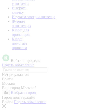
у питомца
Выбрать
кличку
Изучаем эмоции питомца
Журнал
о питомцах
Kinpet для
продавцов
Kinpet
помогает
приютам
Войти в профиль
Подать объявление
Нет результатов
Войти
Москва
Ваш город
Москва
?
Выбрать город
Да
Город подтверждён
Войти
Подать объявление