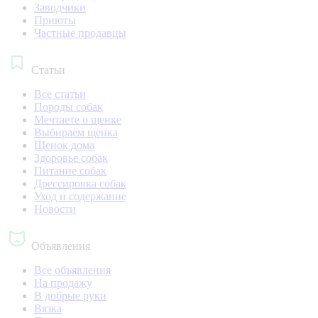
Заводчики
Приюты
Частные продавцы
Статьи
Все статьи
Породы собак
Мечтаете о щенке
Выбираем щенка
Щенок дома
Здоровье собак
Питание собак
Дрессировка собак
Уход и содержание
Новости
Объявления
Все объявления
На продажу
В добрые руки
Вязка