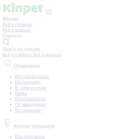
Москва
Всё о собаках
Всё о кошках
Сервисы
Поиск по статьям
Всё о собаках
Всё о кошках
Объявления
Все объявления
На продажу
В добрые руки
Вязка
Потерявшиеся
От заводчиков
Из приютов
Каталог продавцов
Все продавцы