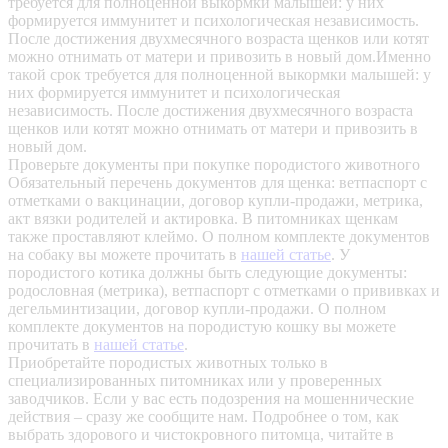
требуется для полноценной выкормки малышей: у них
формируется иммунитет и психологическая независимость.
После достижения двухмесячного возраста щенков или котят
можно отнимать от матери и привозить в новый дом.Именно
такой срок требуется для полноценной выкормки малышей: у
них формируется иммунитет и психологическая
независимость. После достижения двухмесячного возраста
щенков или котят можно отнимать от матери и привозить в
новый дом.
Проверьте документы при покупке породистого животного
Обязательный перечень документов для щенка: ветпаспорт с
отметками о вакцинации, договор купли-продажи, метрика,
акт вязки родителей и актировка. В питомниках щенкам
также проставляют клеймо. О полном комплекте документов
на собаку вы можете прочитать в
нашей статье
.
У
породистого котика должны быть следующие документы:
родословная (метрика), ветпаспорт с отметками о прививках и
дегельминтизации, договор купли-продажи. О полном
комплекте документов на породистую кошку вы можете
прочитать в
нашей статье
.
Приобретайте породистых животных только в
специализированных питомниках или у проверенных
заводчиков. Если у вас есть подозрения на мошеннические
действия – сразу же сообщите нам.
Подробнее о том, как
выбрать здорового и чистокровного питомца, читайте в