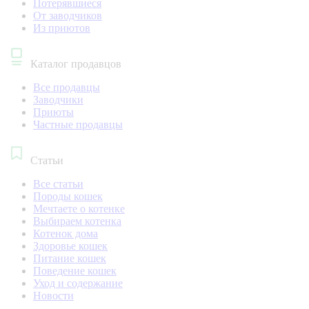
Потерявшиеся
От заводчиков
Из приютов
Каталог продавцов
Все продавцы
Заводчики
Приюты
Частные продавцы
Статьи
Все статьи
Породы кошек
Мечтаете о котенке
Выбираем котенка
Котенок дома
Здоровье кошек
Питание кошек
Поведение кошек
Уход и содержание
Новости