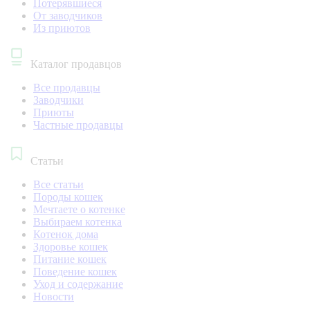
Потерявшиеся
От заводчиков
Из приютов
Каталог продавцов
Все продавцы
Заводчики
Приюты
Частные продавцы
Статьи
Все статьи
Породы кошек
Мечтаете о котенке
Выбираем котенка
Котенок дома
Здоровье кошек
Питание кошек
Поведение кошек
Уход и содержание
Новости