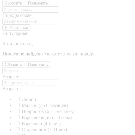
Сбросить
Применить
Породы собак
Выбрать все
Популярные
Каталог пород
Ничего не найдено
Укажите другую породу
Сбросить
Применить
Возраст
Возраст
Любой
Малыш (до 6 месяцев)
Подросток (6-11 месяцев)
Взрослеющий (1-3 года)
Взрослый (4-6 лет)
Стареющий (7-11 лет)