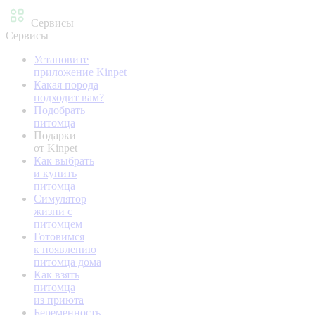
Сервисы
Сервисы
Установите
приложение Kinpet
Какая порода
подходит вам?
Подобрать
питомца
Подарки
от Kinpet
Как выбрать
и купить
питомца
Симулятор
жизни с
питомцем
Готовимся
к появлению
питомца дома
Как взять
питомца
из приюта
Беременность