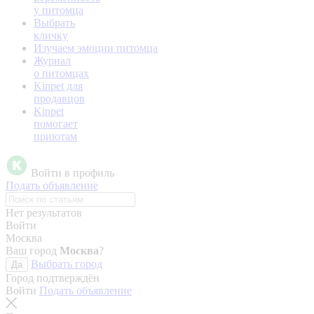
у питомца
Выбрать
кличку
Изучаем эмоции питомца
Журнал
о питомцах
Kinpet для
продавцов
Kinpet
помогает
приютам
Войти в профиль
Подать объявление
Нет результатов
Войти
Москва
Ваш город
Москва
?
Выбрать город
Да
Город подтверждён
Войти
Подать объявление