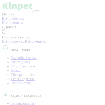
Москва
Всё о собаках
Всё о кошках
Сервисы
Поиск по статьям
Всё о собаках
Всё о кошках
Объявления
Все объявления
На продажу
В добрые руки
Вязка
Потерявшиеся
От заводчиков
Из приютов
Каталог продавцов
Все продавцы