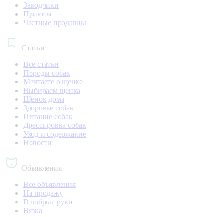
Заводчики
Приюты
Частные продавцы
Статьи
Все статьи
Породы собак
Мечтаете о щенке
Выбираем щенка
Щенок дома
Здоровье собак
Питание собак
Дрессировка собак
Уход и содержание
Новости
Объявления
Все объявления
На продажу
В добрые руки
Вязка