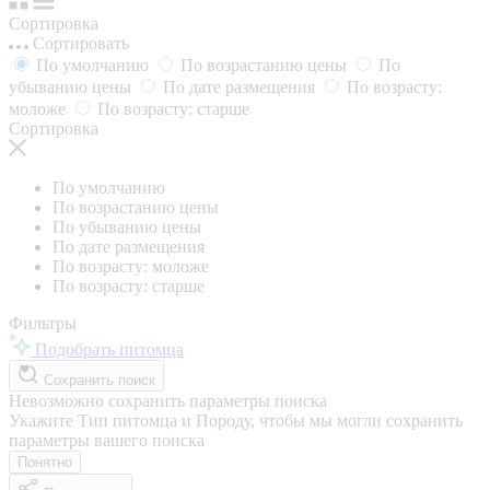
Сортировка
Сортировать
По умолчанию
По возрастанию цены
По
убыванию цены
По дате размещения
По возрасту:
моложе
По возрасту: старше
Сортировка
По умолчанию
По возрастанию цены
По убыванию цены
По дате размещения
По возрасту: моложе
По возрасту: старше
Фильтры
Подобрать питомца
Сохранить поиск
Невозможно сохранить параметры поиска
Укажите Тип питомца и Породу, чтобы мы могли сохранить
параметры вашего поиска
Понятно