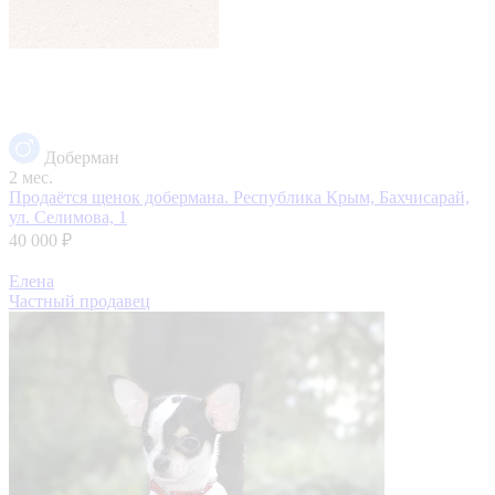
Доберман
2 мес.
Продаётся щенок добермана.
Республика Крым, Бахчисарай,
ул. Селимова, 1
40 000 ₽
Елена
Частный продавец