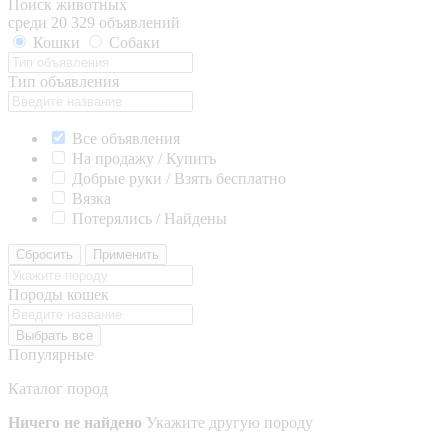
Поиск животных
среди 20 329 объявлений
Кошки
Собаки
Тип объявления
Все объявления
На продажу / Купить
Добрые руки / Взять бесплатно
Вязка
Потерялись / Найдены
Сбросить
Применить
Породы кошек
Выбрать все
Популярные
Каталог пород
Ничего не найдено
Укажите другую породу