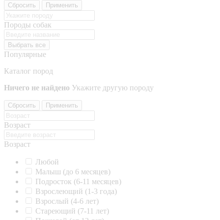
Сбросить
Применить
Породы собак
Выбрать все
Популярные
Каталог пород
Ничего не найдено
Укажите другую породу
Сбросить
Применить
Возраст
Возраст
Любой
Малыш (до 6 месяцев)
Подросток (6-11 месяцев)
Взрослеющий (1-3 года)
Взрослый (4-6 лет)
Стареющий (7-11 лет)