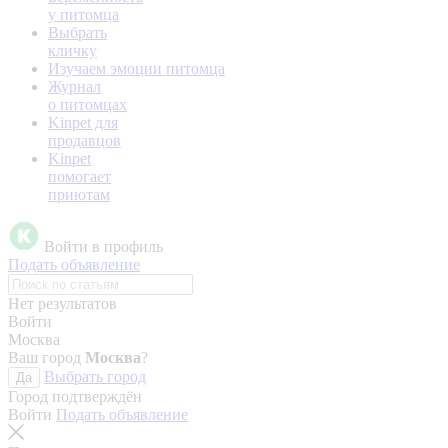
у питомца
Выбрать
кличку
Изучаем эмоции питомца
Журнал
о питомцах
Kinpet для
продавцов
Kinpet
помогает
приютам
Войти в профиль
Подать объявление
Нет результатов
Войти
Москва
Ваш город
Москва
?
Выбрать город
Да
Город подтверждён
Войти
Подать объявление