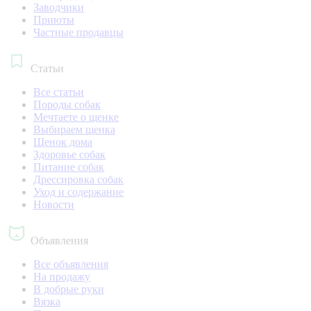
Заводчики
Приюты
Частные продавцы
Статьи
Все статьи
Породы собак
Мечтаете о щенке
Выбираем щенка
Щенок дома
Здоровье собак
Питание собак
Дрессировка собак
Уход и содержание
Новости
Объявления
Все объявления
На продажу
В добрые руки
Вязка