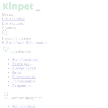
Москва
Всё о собаках
Всё о кошках
Сервисы
Поиск по статьям
Всё о собаках
Всё о кошках
Объявления
Все объявления
На продажу
В добрые руки
Вязка
Потерявшиеся
От заводчиков
Из приютов
Каталог продавцов
Все продавцы