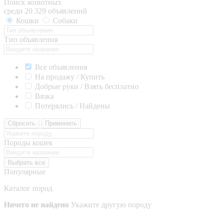
Поиск животных
среди 20 329 объявлений
Кошки
Собаки
Тип объявления
Все объявления
На продажу / Купить
Добрые руки / Взять бесплатно
Вязка
Потерялись / Найдены
Сбросить
Применить
Породы кошек
Выбрать все
Популярные
Каталог пород
Ничего не найдено
Укажите другую породу