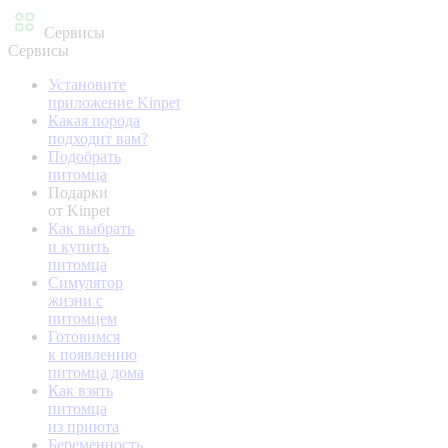
Сервисы
Сервисы
Установите
приложение Kinpet
Какая порода
подходит вам?
Подобрать
питомца
Подарки
от Kinpet
Как выбрать
и купить
питомца
Симулятор
жизни с
питомцем
Готовимся
к появлению
питомца дома
Как взять
питомца
из приюта
Беременность