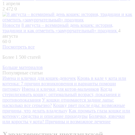
1 апреля
2 472
0
Новости
8 августа – всемирный день кошек: история,
традиции и как отметить «замуррчательный» праздник
4
августа
60
0
Посмотреть все
Более 1 500 статей
Больше материалов
Популярные статьи
Имена и клички для кошек-девочек
Кровь в кале у кота или
котенка: 7 причин возникновения и варианты помощи
питомцу
Имена и клички для котов-мальчиков
Когда
стерилизовать кошку: оптимальный возраст, показания и
противопоказания
У кошки отнимаются задние лапы:
насколько все серьезно?
Кошку рвет после еды: возможные
причины, что делать владельцу
Как промыть глаза кошке или
котенку: средства и описание процедуры
Болячки, язвочки
или коросты у кота? Причины и возможное лечение
Характеристики шотландской