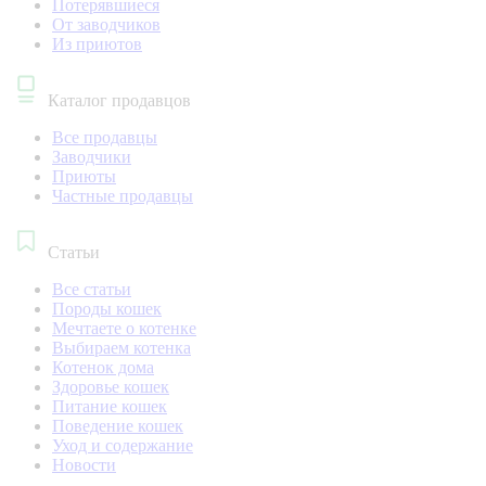
Потерявшиеся
От заводчиков
Из приютов
Каталог продавцов
Все продавцы
Заводчики
Приюты
Частные продавцы
Статьи
Все статьи
Породы кошек
Мечтаете о котенке
Выбираем котенка
Котенок дома
Здоровье кошек
Питание кошек
Поведение кошек
Уход и содержание
Новости