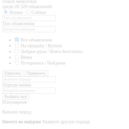
Поиск животных
среди 20 329 объявлений
Кошки
Собаки
Тип объявления
Все объявления
На продажу / Купить
Добрые руки / Взять бесплатно
Вязка
Потерялись / Найдены
Сбросить
Применить
Породы кошек
Выбрать все
Популярные
Каталог пород
Ничего не найдено
Укажите другую породу