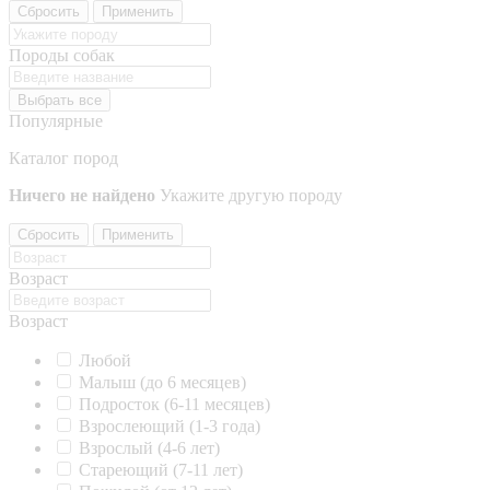
Сбросить
Применить
Породы собак
Выбрать все
Популярные
Каталог пород
Ничего не найдено
Укажите другую породу
Сбросить
Применить
Возраст
Возраст
Любой
Малыш (до 6 месяцев)
Подросток (6-11 месяцев)
Взрослеющий (1-3 года)
Взрослый (4-6 лет)
Стареющий (7-11 лет)