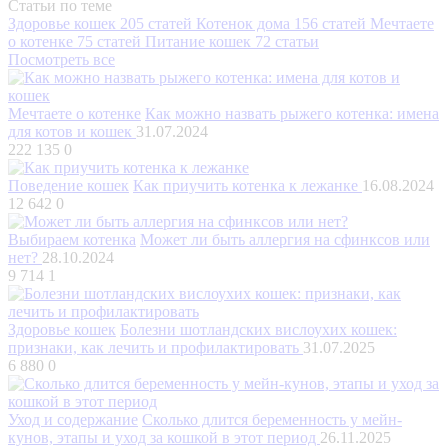
Статьи по теме
Здоровье кошек
205 статей
Котенок дома
156 статей
Мечтаете
о котенке
75 статей
Питание кошек
72 статьи
Посмотреть все
Мечтаете о котенке
Как можно назвать рыжего котенка: имена
для котов и кошек
31.07.2024
222 135
0
Поведение кошек
Как приучить котенка к лежанке
16.08.2024
12 642
0
Выбираем котенка
Может ли быть аллергия на сфинксов или
нет?
28.10.2024
9 714
1
Здоровье кошек
Болезни шотландских вислоухих кошек:
признаки, как лечить и профилактировать
31.07.2025
6 880
0
Уход и содержание
Сколько длится беременность у мейн-
кунов, этапы и уход за кошкой в этот период
26.11.2025