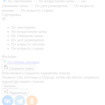
По умолчанию
По возрастанию цены
По
убыванию цены
По дате размещения
По возрасту:
моложе
По возрасту: старше
Сортировка
По умолчанию
По возрастанию цены
По убыванию цены
По дате размещения
По возрасту: моложе
По возрасту: старше
Фильтры
Подобрать питомца
Сохранить поиск
Невозможно сохранить параметры поиска
Укажите Тип питомца и Породу, чтобы мы могли сохранить
параметры вашего поиска
Понятно
Поделиться