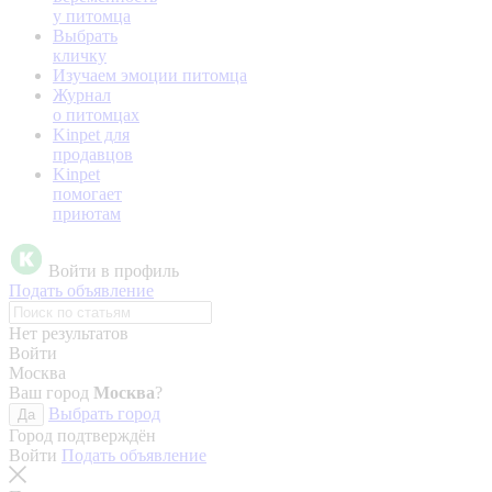
у питомца
Выбрать
кличку
Изучаем эмоции питомца
Журнал
о питомцах
Kinpet для
продавцов
Kinpet
помогает
приютам
Войти в профиль
Подать объявление
Нет результатов
Войти
Москва
Ваш город
Москва
?
Выбрать город
Да
Город подтверждён
Войти
Подать объявление