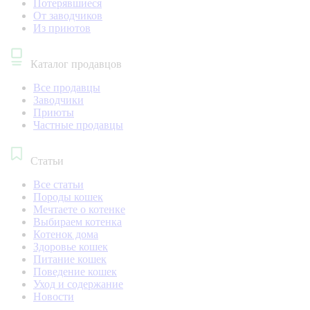
Потерявшиеся
От заводчиков
Из приютов
Каталог продавцов
Все продавцы
Заводчики
Приюты
Частные продавцы
Статьи
Все статьи
Породы кошек
Мечтаете о котенке
Выбираем котенка
Котенок дома
Здоровье кошек
Питание кошек
Поведение кошек
Уход и содержание
Новости