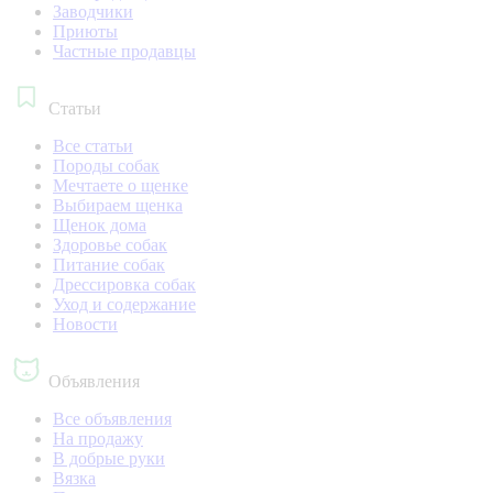
Заводчики
Приюты
Частные продавцы
Статьи
Все статьи
Породы собак
Мечтаете о щенке
Выбираем щенка
Щенок дома
Здоровье собак
Питание собак
Дрессировка собак
Уход и содержание
Новости
Объявления
Все объявления
На продажу
В добрые руки
Вязка