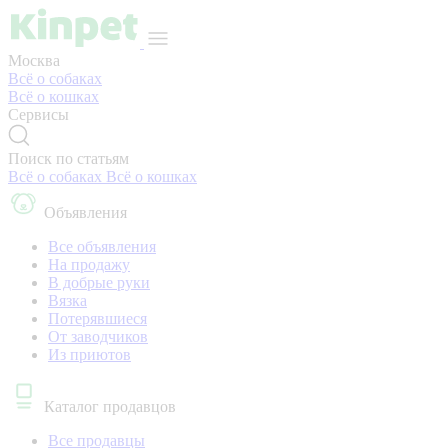
Москва
Всё о собаках
Всё о кошках
Сервисы
Поиск по статьям
Всё о собаках
Всё о кошках
Объявления
Все объявления
На продажу
В добрые руки
Вязка
Потерявшиеся
От заводчиков
Из приютов
Каталог продавцов
Все продавцы