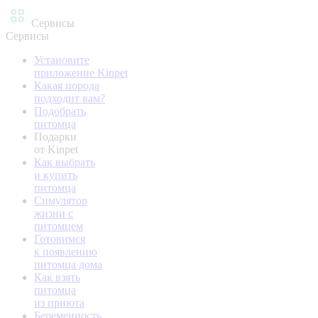
Сервисы
Сервисы
Установите
приложение Kinpet
Какая порода
подходит вам?
Подобрать
питомца
Подарки
от Kinpet
Как выбрать
и купить
питомца
Симулятор
жизни с
питомцем
Готовимся
к появлению
питомца дома
Как взять
питомца
из приюта
Беременность