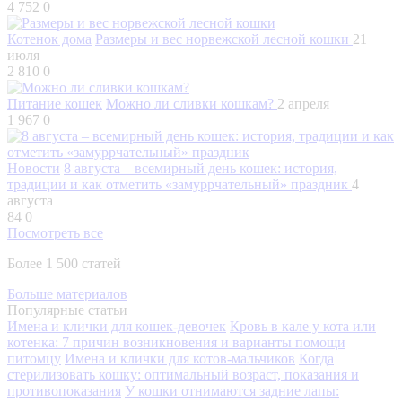
4 752
0
Котенок дома
Размеры и вес норвежской лесной кошки
21
июля
2 810
0
Питание кошек
Можно ли сливки кошкам?
2 апреля
1 967
0
Новости
8 августа – всемирный день кошек: история,
традиции и как отметить «замуррчательный» праздник
4
августа
84
0
Посмотреть все
Более 1 500 статей
Больше материалов
Популярные статьи
Имена и клички для кошек-девочек
Кровь в кале у кота или
котенка: 7 причин возникновения и варианты помощи
питомцу
Имена и клички для котов-мальчиков
Когда
стерилизовать кошку: оптимальный возраст, показания и
противопоказания
У кошки отнимаются задние лапы: