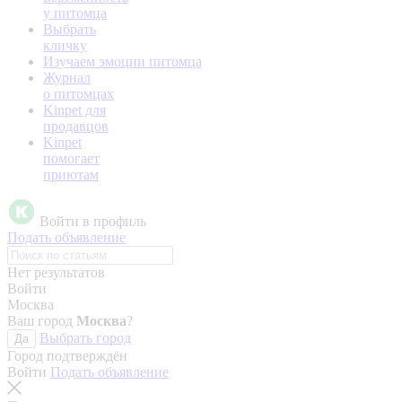
у питомца
Выбрать
кличку
Изучаем эмоции питомца
Журнал
о питомцах
Kinpet для
продавцов
Kinpet
помогает
приютам
Войти в профиль
Подать объявление
Нет результатов
Войти
Москва
Ваш город
Москва
?
Выбрать город
Да
Город подтверждён
Войти
Подать объявление