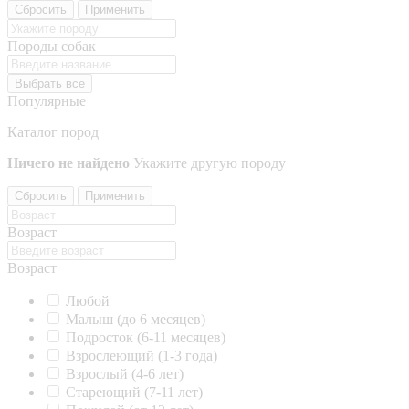
Сбросить
Применить
Породы собак
Выбрать все
Популярные
Каталог пород
Ничего не найдено
Укажите другую породу
Сбросить
Применить
Возраст
Возраст
Любой
Малыш (до 6 месяцев)
Подросток (6-11 месяцев)
Взрослеющий (1-3 года)
Взрослый (4-6 лет)
Стареющий (7-11 лет)