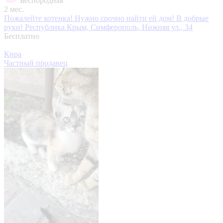
Беспородная
2 мес.
Пожалейте котенка! Нужно срочно найти ей дом! В добрые
руки!
Республика Крым, Симферополь, Нижняя ул., 34
Бесплатно
Кира
Частный продавец