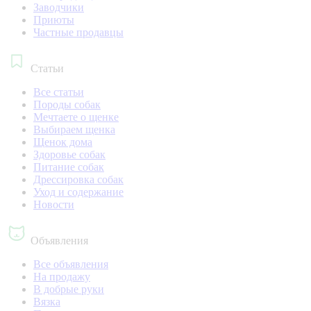
Заводчики
Приюты
Частные продавцы
Статьи
Все статьи
Породы собак
Мечтаете о щенке
Выбираем щенка
Щенок дома
Здоровье собак
Питание собак
Дрессировка собак
Уход и содержание
Новости
Объявления
Все объявления
На продажу
В добрые руки
Вязка