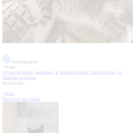
Беспородная
~4 мес.
Отдам котёнка, мальчика, в хорошие руки
Севастополь, ул.
Майора Бордова
Бесплатно
Viktor
Частный продавец