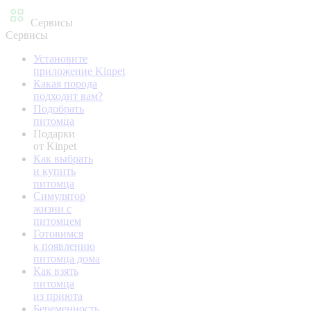
Сервисы
Сервисы
Установите
приложение Kinpet
Какая порода
подходит вам?
Подобрать
питомца
Подарки
от Kinpet
Как выбрать
и купить
питомца
Симулятор
жизни с
питомцем
Готовимся
к появлению
питомца дома
Как взять
питомца
из приюта
Беременность