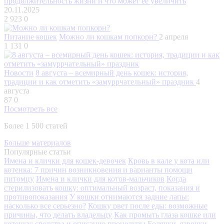
продолжительность жизни и что может ее увеличить
20.11.2025
2 923
0
Питание кошек
Можно ли кошкам попкорн?
2 апреля
1 131
0
Новости
8 августа – всемирный день кошек: история,
традиции и как отметить «замуррчательный» праздник
4
августа
87
0
Посмотреть все
Более 1 500 статей
Больше материалов
Популярные статьи
Имена и клички для кошек-девочек
Кровь в кале у кота или
котенка: 7 причин возникновения и варианты помощи
питомцу
Имена и клички для котов-мальчиков
Когда
стерилизовать кошку: оптимальный возраст, показания и
противопоказания
У кошки отнимаются задние лапы:
насколько все серьезно?
Кошку рвет после еды: возможные
причины, что делать владельцу
Как промыть глаза кошке или
котенку: средства и описание процедуры
Болячки, язвочки