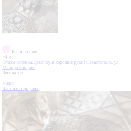
Беспородная
~4 мес.
Отдам котёнка, девочку, в хорошие руки!
Севастополь, ул.
Майора Бордова
Бесплатно
Viktor
Частный продавец