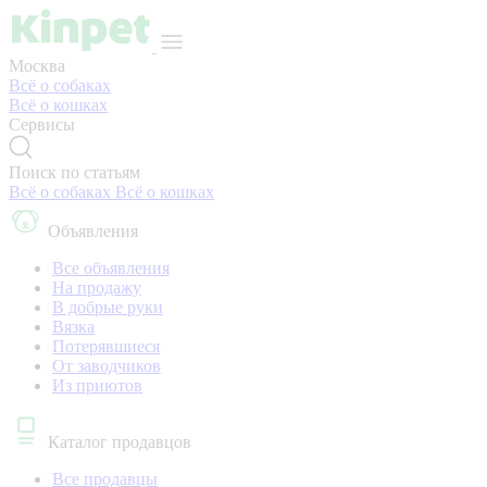
Москва
Всё о собаках
Всё о кошках
Сервисы
Поиск по статьям
Всё о собаках
Всё о кошках
Объявления
Все объявления
На продажу
В добрые руки
Вязка
Потерявшиеся
От заводчиков
Из приютов
Каталог продавцов
Все продавцы