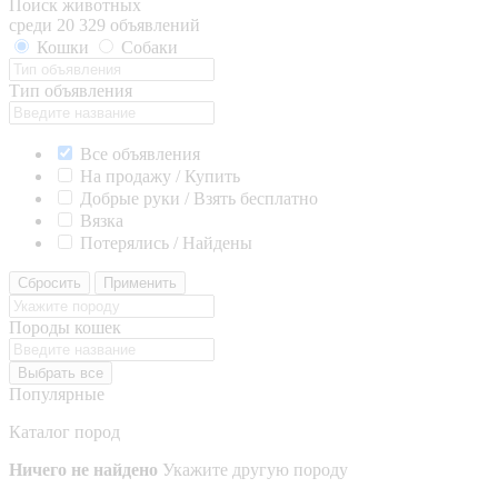
Поиск животных
среди 20 329 объявлений
Кошки
Собаки
Тип объявления
Все объявления
На продажу / Купить
Добрые руки / Взять бесплатно
Вязка
Потерялись / Найдены
Сбросить
Применить
Породы кошек
Выбрать все
Популярные
Каталог пород
Ничего не найдено
Укажите другую породу