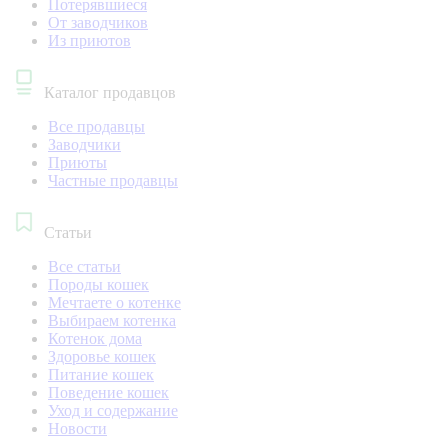
Потерявшиеся
От заводчиков
Из приютов
Каталог продавцов
Все продавцы
Заводчики
Приюты
Частные продавцы
Статьи
Все статьи
Породы кошек
Мечтаете о котенке
Выбираем котенка
Котенок дома
Здоровье кошек
Питание кошек
Поведение кошек
Уход и содержание
Новости