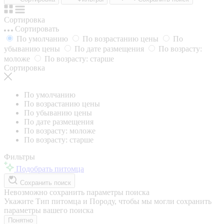
Сортировка
Сортировать
По умолчанию
По возрастанию цены
По
убыванию цены
По дате размещения
По возрасту:
моложе
По возрасту: старше
Сортировка
По умолчанию
По возрастанию цены
По убыванию цены
По дате размещения
По возрасту: моложе
По возрасту: старше
Фильтры
Подобрать питомца
Сохранить поиск
Невозможно сохранить параметры поиска
Укажите Тип питомца и Породу, чтобы мы могли сохранить
параметры вашего поиска
Понятно