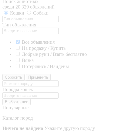
Поиск животных
среди 20 329 объявлений
Кошки
Собаки
Тип объявления
Все объявления
На продажу / Купить
Добрые руки / Взять бесплатно
Вязка
Потерялись / Найдены
Сбросить
Применить
Породы кошек
Выбрать все
Популярные
Каталог пород
Ничего не найдено
Укажите другую породу