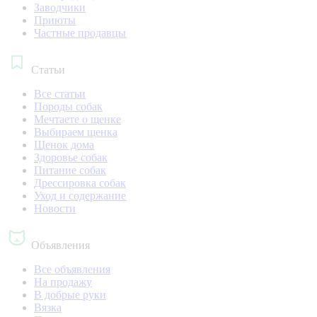
Заводчики
Приюты
Частные продавцы
Статьи
Все статьи
Породы собак
Мечтаете о щенке
Выбираем щенка
Щенок дома
Здоровье собак
Питание собак
Дрессировка собак
Уход и содержание
Новости
Объявления
Все объявления
На продажу
В добрые руки
Вязка