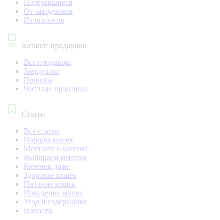
Потерявшиеся
От заводчиков
Из приютов
Каталог продавцов
Все продавцы
Заводчики
Приюты
Частные продавцы
Статьи
Все статьи
Породы кошек
Мечтаете о котенке
Выбираем котенка
Котенок дома
Здоровье кошек
Питание кошек
Поведение кошек
Уход и содержание
Новости