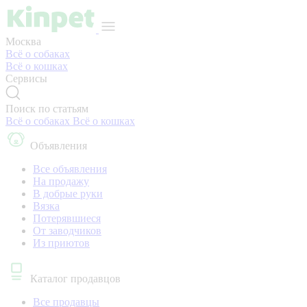
Москва
Всё о собаках
Всё о кошках
Сервисы
Поиск по статьям
Всё о собаках
Всё о кошках
Объявления
Все объявления
На продажу
В добрые руки
Вязка
Потерявшиеся
От заводчиков
Из приютов
Каталог продавцов
Все продавцы