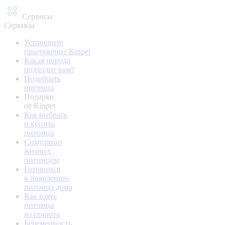
Сервисы
Сервисы
Установите
приложение Kinpet
Какая порода
подходит вам?
Подобрать
питомца
Подарки
от Kinpet
Как выбрать
и купить
питомца
Симулятор
жизни с
питомцем
Готовимся
к появлению
питомца дома
Как взять
питомца
из приюта
Беременность