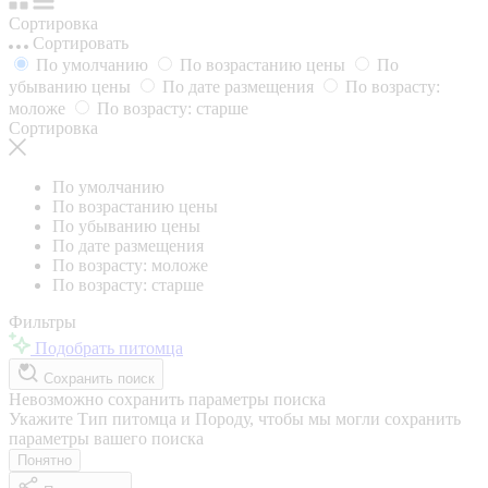
Сортировка
Сортировать
По умолчанию
По возрастанию цены
По
убыванию цены
По дате размещения
По возрасту:
моложе
По возрасту: старше
Сортировка
По умолчанию
По возрастанию цены
По убыванию цены
По дате размещения
По возрасту: моложе
По возрасту: старше
Фильтры
Подобрать питомца
Сохранить поиск
Невозможно сохранить параметры поиска
Укажите Тип питомца и Породу, чтобы мы могли сохранить
параметры вашего поиска
Понятно