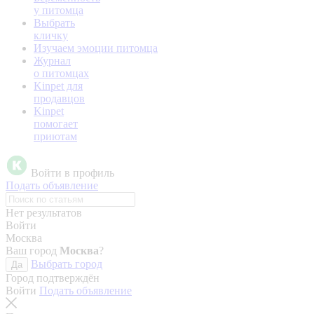
у питомца
Выбрать
кличку
Изучаем эмоции питомца
Журнал
о питомцах
Kinpet для
продавцов
Kinpet
помогает
приютам
Войти в профиль
Подать объявление
Нет результатов
Войти
Москва
Ваш город
Москва
?
Выбрать город
Да
Город подтверждён
Войти
Подать объявление