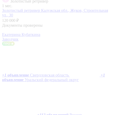
Золотистый ретривер
1 мес.
Золотистый ретривер
Калужская обл., Жуков, Строительная
ул., 30
120 000 ₽
Документы проверены
Екатерина Кубаткина
Заводчик
+
1
объявление
Свердловская область
+
1
объявление
Уральский федеральный округ
+
112
объявлений
Россия