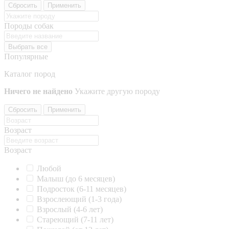
Сбросить
Применить
Породы собак
Выбрать все
Популярные
Каталог пород
Ничего не найдено
Укажите другую породу
Сбросить
Применить
Возраст
Возраст
Любой
Малыш (до 6 месяцев)
Подросток (6-11 месяцев)
Взрослеющий (1-3 года)
Взрослый (4-6 лет)
Стареющий (7-11 лет)