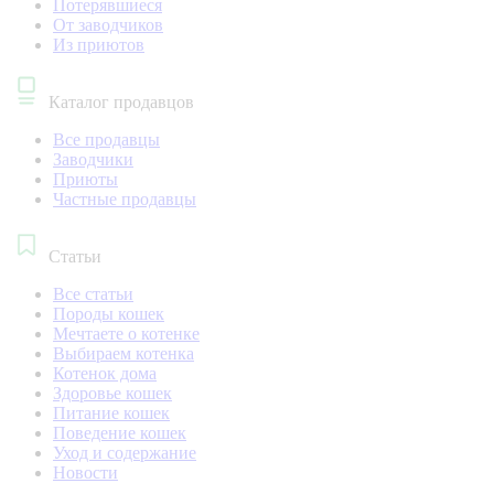
Потерявшиеся
От заводчиков
Из приютов
Каталог продавцов
Все продавцы
Заводчики
Приюты
Частные продавцы
Статьи
Все статьи
Породы кошек
Мечтаете о котенке
Выбираем котенка
Котенок дома
Здоровье кошек
Питание кошек
Поведение кошек
Уход и содержание
Новости