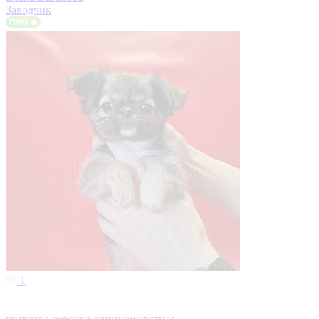
Заводчик
1
чихуахуа девочка длинношерстная