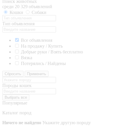
Поиск животных
среди 20 329 объявлений
Кошки
Собаки
Тип объявления
Все объявления
На продажу / Купить
Добрые руки / Взять бесплатно
Вязка
Потерялись / Найдены
Сбросить
Применить
Породы кошек
Выбрать все
Популярные
Каталог пород
Ничего не найдено
Укажите другую породу