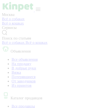
Москва
Всё о собаках
Всё о кошках
Сервисы
Поиск по статьям
Всё о собаках
Всё о кошках
Объявления
Все объявления
На продажу
В добрые руки
Вязка
Потерявшиеся
От заводчиков
Из приютов
Каталог продавцов
Все продавцы