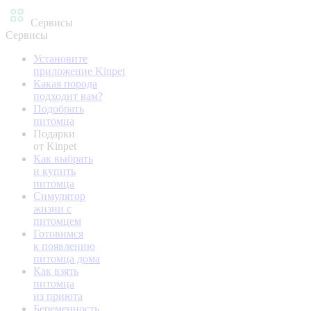
Сервисы
Сервисы
Установите
приложение Kinpet
Какая порода
подходит вам?
Подобрать
питомца
Подарки
от Kinpet
Как выбрать
и купить
питомца
Симулятор
жизни с
питомцем
Готовимся
к появлению
питомца дома
Как взять
питомца
из приюта
Беременность