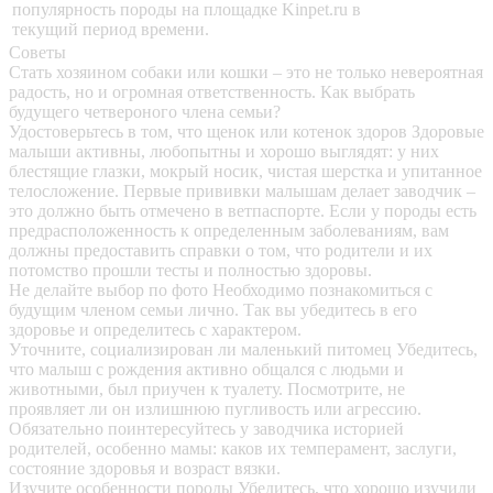
популярность породы на площадке Kinpet.ru в
текущий период времени.
Советы
Стать хозяином собаки или кошки – это не только невероятная
радость, но и огромная ответственность. Как выбрать
будущего четвероного члена семьи?
Удостоверьтесь в том, что щенок или котенок здоров
Здоровые
малыши активны, любопытны и хорошо выглядят: у них
блестящие глазки, мокрый носик, чистая шерстка и упитанное
телосложение. Первые прививки малышам делает заводчик –
это должно быть отмечено в ветпаспорте. Если у породы есть
предрасположенность к определенным заболеваниям, вам
должны предоставить справки о том, что родители и их
потомство прошли тесты и полностью здоровы.
Не делайте выбор по фото
Необходимо познакомиться с
будущим членом семьи лично. Так вы убедитесь в его
здоровье и определитесь с характером.
Уточните, социализирован ли маленький питомец
Убедитесь,
что малыш с рождения активно общался с людьми и
животными, был приучен к туалету. Посмотрите, не
проявляет ли он излишнюю пугливость или агрессию.
Обязательно поинтересуйтесь у заводчика историей
родителей, особенно мамы: каков их темперамент, заслуги,
состояние здоровья и возраст вязки.
Изучите особенности породы
Убедитесь, что хорошо изучили