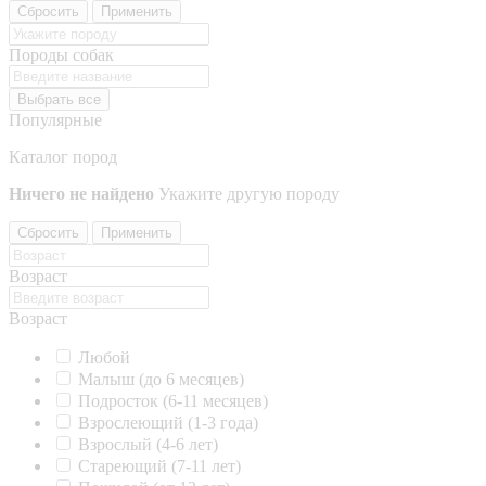
Сбросить
Применить
Породы собак
Выбрать все
Популярные
Каталог пород
Ничего не найдено
Укажите другую породу
Сбросить
Применить
Возраст
Возраст
Любой
Малыш (до 6 месяцев)
Подросток (6-11 месяцев)
Взрослеющий (1-3 года)
Взрослый (4-6 лет)
Стареющий (7-11 лет)