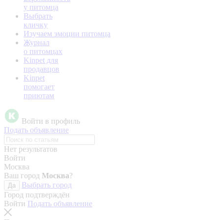
у питомца
Выбрать
кличку
Изучаем эмоции питомца
Журнал
о питомцах
Kinpet для
продавцов
Kinpet
помогает
приютам
Войти в профиль
Подать объявление
Нет результатов
Войти
Москва
Ваш город
Москва
?
Выбрать город
Да
Город подтверждён
Войти
Подать объявление