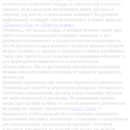
особенности выбранной породы, и ответьте себе на вопрос:
сможете ли вы выделить необходимое время, ресурсы и
энергию для заботы о своем новом любимце? Подробную
информацию о каждой породе вы найдете в наших разделах
«Породы собак»
и
«Породы кошек»
.
Убедитесь, что малыш старше 2 месяцев
Именно такой срок
требуется для полноценной выкормки малышей: у них
формируется иммунитет и психологическая независимость.
После достижения двухмесячного возраста щенков или котят
можно отнимать от матери и привозить в новый дом.Именно
такой срок требуется для полноценной выкормки малышей: у
них формируется иммунитет и психологическая
независимость. После достижения двухмесячного возраста
щенков или котят можно отнимать от матери и привозить в
новый дом.
Проверьте документы при покупке породистого животного
Обязательный перечень документов для щенка: ветпаспорт с
отметками о вакцинации, договор купли-продажи, метрика,
акт вязки родителей и актировка. В питомниках щенкам
также проставляют клеймо. О полном комплекте документов
на собаку вы можете прочитать в
нашей статье
.
У
породистого котика должны быть следующие документы:
родословная (метрика), ветпаспорт с отметками о прививках и
дегельминтизации, договор купли-продажи. О полном
комплекте документов на породистую кошку вы можете