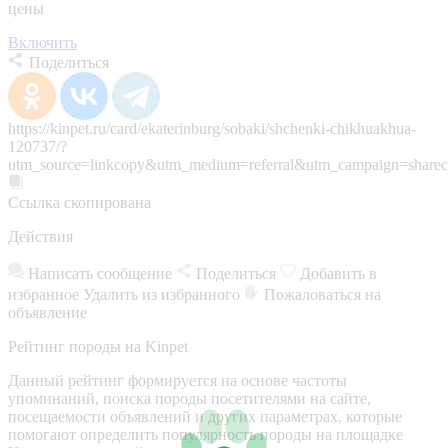
цены
Включить
Поделиться
https://kinpet.ru/card/ekaterinburg/sobaki/shchenki-chikhuakhua-
120737/?
utm_source=linkcopy&utm_medium=referral&utm_campaign=sharec
Ссылка скопирована
Действия
Написать сообщение
Поделиться
Добавить в
избранное
Удалить из избранного
Пожаловаться на
объявление
Рейтинг породы на Kinpet
Данный рейтинг формируется на основе частоты
упоминаний, поиска породы посетителями на сайте,
посещаемости объявлений и других параметрах, которые
помогают определить популярность породы на площадке