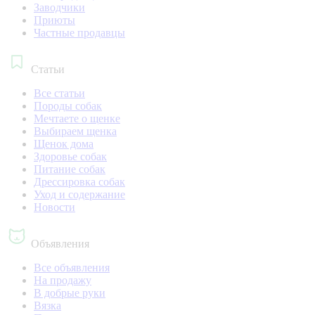
Заводчики
Приюты
Частные продавцы
Статьи
Все статьи
Породы собак
Мечтаете о щенке
Выбираем щенка
Щенок дома
Здоровье собак
Питание собак
Дрессировка собак
Уход и содержание
Новости
Объявления
Все объявления
На продажу
В добрые руки
Вязка