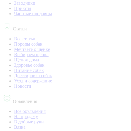
Заводчики
Приюты
Частные продавцы
Статьи
Все статьи
Породы собак
Мечтаете о щенке
Выбираем щенка
Щенок дома
Здоровье собак
Питание собак
Дрессировка собак
Уход и содержание
Новости
Объявления
Все объявления
На продажу
В добрые руки
Вязка