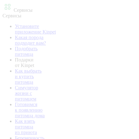
Сервисы
Сервисы
Установите
приложение Kinpet
Какая порода
подходит вам?
Подобрать
питомца
Подарки
от Kinpet
Как выбрать
и купить
питомца
Симулятор
жизни с
питомцем
Готовимся
к появлению
питомца дома
Как взять
питомца
из приюта
Беременность