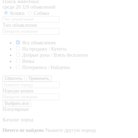
Поиск животных
среди 20 329 объявлений
Кошки
Собаки
Тип объявления
Все объявления
На продажу / Купить
Добрые руки / Взять бесплатно
Вязка
Потерялись / Найдены
Сбросить
Применить
Породы кошек
Выбрать все
Популярные
Каталог пород
Ничего не найдено
Укажите другую породу