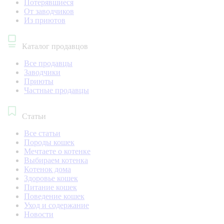
Потерявшиеся
От заводчиков
Из приютов
Каталог продавцов
Все продавцы
Заводчики
Приюты
Частные продавцы
Статьи
Все статьи
Породы кошек
Мечтаете о котенке
Выбираем котенка
Котенок дома
Здоровье кошек
Питание кошек
Поведение кошек
Уход и содержание
Новости