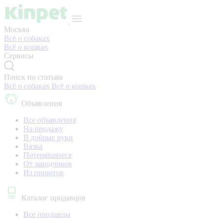
Москва
Всё о собаках
Всё о кошках
Сервисы
Поиск по статьям
Всё о собаках
Всё о кошках
Объявления
Все объявления
На продажу
В добрые руки
Вязка
Потерявшиеся
От заводчиков
Из приютов
Каталог продавцов
Все продавцы