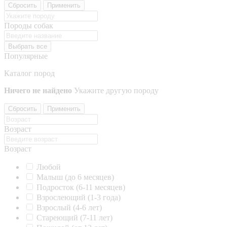
Сбросить
Применить
Породы собак
Выбрать все
Популярные
Каталог пород
Ничего не найдено
Укажите другую породу
Сбросить
Применить
Возраст
Возраст
Любой
Малыш (до 6 месяцев)
Подросток (6-11 месяцев)
Взрослеющий (1-3 года)
Взрослый (4-6 лет)
Стареющий (7-11 лет)