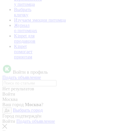
у питомца
Выбрать
кличку
Изучаем эмоции питомца
Журнал
о питомцах
Kinpet для
продавцов
Kinpet
помогает
приютам
Войти в профиль
Подать объявление
Нет результатов
Войти
Москва
Ваш город
Москва
?
Выбрать город
Да
Город подтверждён
Войти
Подать объявление