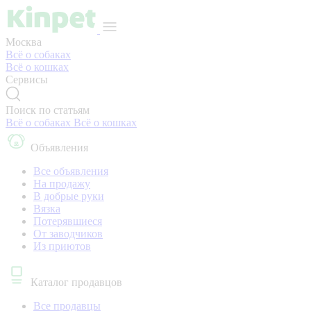
Москва
Всё о собаках
Всё о кошках
Сервисы
Поиск по статьям
Всё о собаках
Всё о кошках
Объявления
Все объявления
На продажу
В добрые руки
Вязка
Потерявшиеся
От заводчиков
Из приютов
Каталог продавцов
Все продавцы