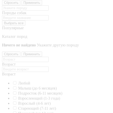
Сбросить
Применить
Породы собак
Выбрать все
Популярные
Каталог пород
Ничего не найдено
Укажите другую породу
Сбросить
Применить
Возраст
Возраст
Любой
Малыш (до 6 месяцев)
Подросток (6-11 месяцев)
Взрослеющий (1-3 года)
Взрослый (4-6 лет)
Стареющий (7-11 лет)