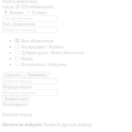
Поиск животных
среди 20 329 объявлений
Кошки
Собаки
Тип объявления
Все объявления
На продажу / Купить
Добрые руки / Взять бесплатно
Вязка
Потерялись / Найдены
Сбросить
Применить
Породы кошек
Выбрать все
Популярные
Каталог пород
Ничего не найдено
Укажите другую породу