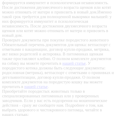
формируется иммунитет и психологическая независимость.
После достижения двухмесячного возраста щенков или котят
можно отнимать от матери и привозить в новый дом.Именно
такой срок требуется для полноценной выкормки малышей: у
них формируется иммунитет и психологическая
независимость. После достижения двухмесячного возраста
щенков или котят можно отнимать от матери и привозить в
новый дом.
Проверьте документы при покупке породистого животного
Обязательный перечень документов для щенка: ветпаспорт с
отметками о вакцинации, договор купли-продажи, метрика,
акт вязки родителей и актировка. В питомниках щенкам
также проставляют клеймо. О полном комплекте документов
на собаку вы можете прочитать в
нашей статье
.
У
породистого котика должны быть следующие документы:
родословная (метрика), ветпаспорт с отметками о прививках и
дегельминтизации, договор купли-продажи. О полном
комплекте документов на породистую кошку вы можете
прочитать в
нашей статье
.
Приобретайте породистых животных только в
специализированных питомниках или у проверенных
заводчиков. Если у вас есть подозрения на мошеннические
действия – сразу же сообщите нам.
Подробнее о том, как
выбрать здорового и чистокровного питомца, читайте в
наших статьях: