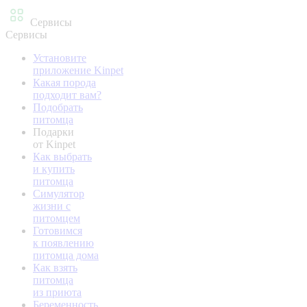
Сервисы
Сервисы
Установите
приложение Kinpet
Какая порода
подходит вам?
Подобрать
питомца
Подарки
от Kinpet
Как выбрать
и купить
питомца
Симулятор
жизни с
питомцем
Готовимся
к появлению
питомца дома
Как взять
питомца
из приюта
Беременность