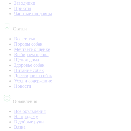
Заводчики
Приюты
Частные продавцы
Статьи
Все статьи
Породы собак
Мечтаете о щенке
Выбираем щенка
Щенок дома
Здоровье собак
Питание собак
Дрессировка собак
Уход и содержание
Новости
Объявления
Все объявления
На продажу
В добрые руки
Вязка