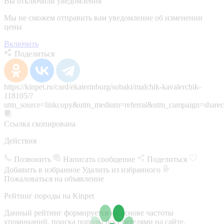
Вы отключили уведомления
Мы не сможем отправить вам уведомление об изменении
цены
Включить
Поделиться
https://kinpet.ru/card/ekaterinburg/sobaki/malchik-kavalerchik-
118105/?
utm_source=linkcopy&utm_medium=referral&utm_campaign=sharec
Ссылка скопирована
Действия
Позвонить
Написать сообщение
Поделиться
Добавить в избранное
Удалить из избранного
Пожаловаться на объявление
Рейтинг породы на Kinpet
Данный рейтинг формируется на основе частоты
упоминаний, поиска породы посетителями на сайте,