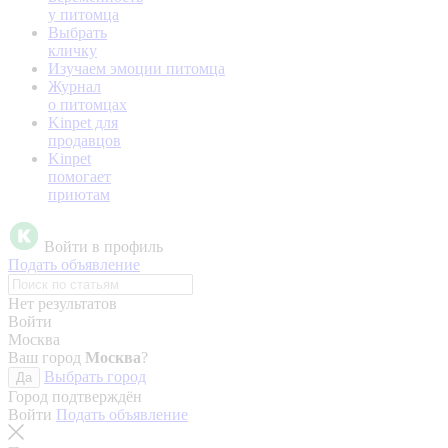
у питомца
Выбрать
кличку
Изучаем эмоции питомца
Журнал
о питомцах
Kinpet для
продавцов
Kinpet
помогает
приютам
Войти в профиль
Подать объявление
Нет результатов
Войти
Москва
Ваш город
Москва
?
Выбрать город
Да
Город подтверждён
Войти
Подать объявление