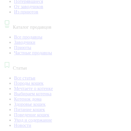
Потерявшиеся
От заводчиков
Из приютов
Каталог продавцов
Все продавцы
Заводчики
Приюты
Частные продавцы
Статьи
Все статьи
Породы кошек
Мечтаете о котенке
Выбираем котенка
Котенок дома
Здоровье кошек
Питание кошек
Поведение кошек
Уход и содержание
Новости