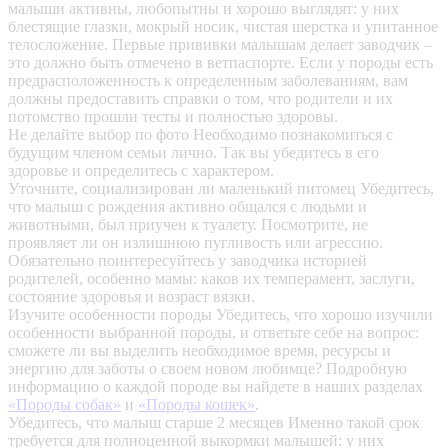
малыши активны, любопытны и хорошо выглядят: у них
блестящие глазки, мокрый носик, чистая шерстка и упитанное
телосложение. Первые прививки малышам делает заводчик –
это должно быть отмечено в ветпаспорте. Если у породы есть
предрасположенность к определенным заболеваниям, вам
должны предоставить справки о том, что родители и их
потомство прошли тесты и полностью здоровы.
Не делайте выбор по фото
Необходимо познакомиться с
будущим членом семьи лично. Так вы убедитесь в его
здоровье и определитесь с характером.
Уточните, социализирован ли маленький питомец
Убедитесь,
что малыш с рождения активно общался с людьми и
животными, был приучен к туалету. Посмотрите, не
проявляет ли он излишнюю пугливость или агрессию.
Обязательно поинтересуйтесь у заводчика историей
родителей, особенно мамы: каков их темперамент, заслуги,
состояние здоровья и возраст вязки.
Изучите особенности породы
Убедитесь, что хорошо изучили
особенности выбранной породы, и ответьте себе на вопрос:
сможете ли вы выделить необходимое время, ресурсы и
энергию для заботы о своем новом любимце? Подробную
информацию о каждой породе вы найдете в наших разделах
«Породы собак»
и
«Породы кошек»
.
Убедитесь, что малыш старше 2 месяцев
Именно такой срок
требуется для полноценной выкормки малышей: у них