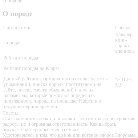
О породе
О породе
Тип питомца:
Собаки
Кавалер-
кинг-
Порода:
чарльз-
спаниель
Рейтинг породы:
Рейтинг породы на Kinpet
Данный рейтинг формируется на основе частоты
№ 11 из
упоминаний, поиска породы посетителями на
519
сайте, посещаемости объявлений и других
параметрах, которые помогают определить
популярность породы на площадке Kinpet.ru в
текущий период времени.
Советы
Стать хозяином собаки или кошки – это не только невероятная
радость, но и огромная ответственность. Как выбрать
будущего четвероного члена семьи?
Удостоверьтесь в том, что щенок или котенок здоров
Здоровые