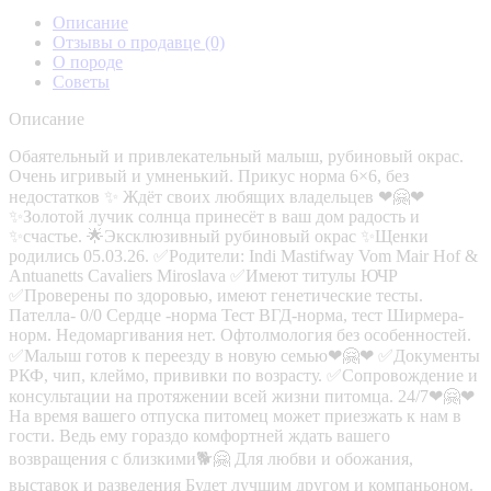
Описание
Отзывы о продавце
(0)
О породе
Советы
Описание
Обаятельный и привлекательный малыш, рубиновый окрас.
Очень игривый и умненький. Прикус норма 6×6, без
недостатков ✨ Ждëт своих любящих владельцев ❤🤗❤
✨Золотой лучик солнца принесëт в ваш дом радость и
✨счастье. 🌟Эксклюзивный рубиновый окрас ✨Щенки
родились 05.03.26. ✅Родители: Indi Mastifway Vom Mair Hof &
Antuanetts Cavaliers Miroslava ✅Имеют титулы ЮЧР
✅Проверены по здоровью, имеют генетические тесты.
Пателла- 0/0 Сердце -норма Тест ВГД-норма, тест Ширмера-
норм. Недомаргивания нет. Офтолмология без особенностей.
✅Малыш готов к переезду в новую семью❤🤗❤ ✅Документы
РКФ, чип, клеймо, прививки по возрасту. ✅Сопровождение и
консультации на протяжении всей жизни питомца. 24/7❤🤗❤
На время вашего отпуска питомец может приезжать к нам в
гости. Ведь ему гораздо комфортней ждать вашего
возвращения с близкими🐕🤗 Для любви и обожания,
выставок и разведения Будет лучшим другом и компаньоном.