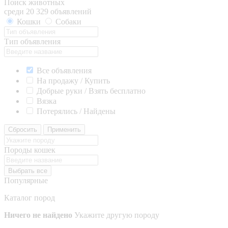
Поиск животных
среди 20 329 объявлений
Кошки
Собаки
Тип объявления
Все объявления
На продажу / Купить
Добрые руки / Взять бесплатно
Вязка
Потерялись / Найдены
Сбросить
Применить
Породы кошек
Выбрать все
Популярные
Каталог пород
Ничего не найдено
Укажите другую породу