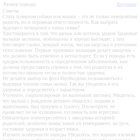
Размер породы:
Крупные
Советы
Стать хозяином собаки или кошки – это не только невероятная
радость, но и огромная ответственность. Как выбрать
будущего четвероного члена семьи?
Удостоверьтесь в том, что щенок или котенок здоров
Здоровые
малыши активны, любопытны и хорошо выглядят: у них
блестящие глазки, мокрый носик, чистая шерстка и упитанное
телосложение. Первые прививки малышам делает заводчик –
это должно быть отмечено в ветпаспорте. Если у породы есть
предрасположенность к определенным заболеваниям, вам
должны предоставить справки о том, что родители и их
потомство прошли тесты и полностью здоровы.
Не делайте выбор по фото
Необходимо познакомиться с
будущим членом семьи лично. Так вы убедитесь в его
здоровье и определитесь с характером.
Уточните, социализирован ли маленький питомец
Убедитесь,
что малыш с рождения активно общался с людьми и
животными, был приучен к туалету. Посмотрите, не
проявляет ли он излишнюю пугливость или агрессию.
Обязательно поинтересуйтесь у заводчика историей
родителей, особенно мамы: каков их темперамент, заслуги,
состояние здоровья и возраст вязки.
Изучите особенности породы
Убедитесь, что хорошо изучили