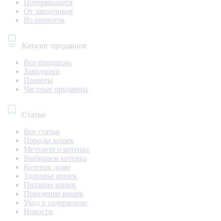
Потерявшиеся
От заводчиков
Из приютов
Каталог продавцов
Все продавцы
Заводчики
Приюты
Частные продавцы
Статьи
Все статьи
Породы кошек
Мечтаете о котенке
Выбираем котенка
Котенок дома
Здоровье кошек
Питание кошек
Поведение кошек
Уход и содержание
Новости