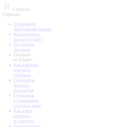
Сервисы
Сервисы
Установите
приложение Kinpet
Какая порода
подходит вам?
Подобрать
питомца
Подарки
от Kinpet
Как выбрать
и купить
питомца
Симулятор
жизни с
питомцем
Готовимся
к появлению
питомца дома
Как взять
питомца
из приюта
Беременность