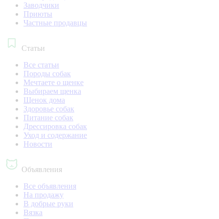
Заводчики
Приюты
Частные продавцы
Статьи
Все статьи
Породы собак
Мечтаете о щенке
Выбираем щенка
Щенок дома
Здоровье собак
Питание собак
Дрессировка собак
Уход и содержание
Новости
Объявления
Все объявления
На продажу
В добрые руки
Вязка