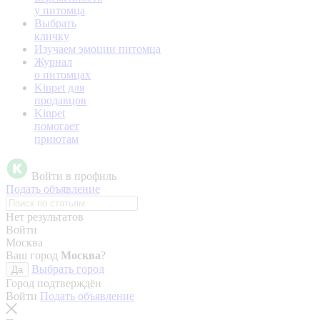
у питомца
Выбрать
кличку
Изучаем эмоции питомца
Журнал
о питомцах
Kinpet для
продавцов
Kinpet
помогает
приютам
Войти в профиль
Подать объявление
Нет результатов
Войти
Москва
Ваш город
Москва
?
Выбрать город
Да
Город подтверждён
Войти
Подать объявление