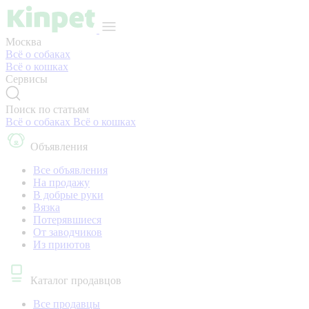
Москва
Всё о собаках
Всё о кошках
Сервисы
Поиск по статьям
Всё о собаках
Всё о кошках
Объявления
Все объявления
На продажу
В добрые руки
Вязка
Потерявшиеся
От заводчиков
Из приютов
Каталог продавцов
Все продавцы