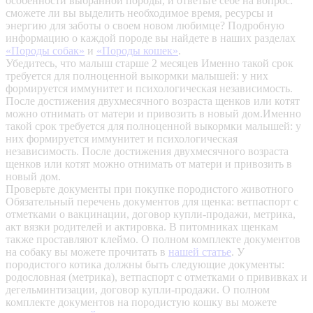
особенности выбранной породы, и ответьте себе на вопрос:
сможете ли вы выделить необходимое время, ресурсы и
энергию для заботы о своем новом любимце? Подробную
информацию о каждой породе вы найдете в наших разделах
«Породы собак»
и
«Породы кошек»
.
Убедитесь, что малыш старше 2 месяцев
Именно такой срок
требуется для полноценной выкормки малышей: у них
формируется иммунитет и психологическая независимость.
После достижения двухмесячного возраста щенков или котят
можно отнимать от матери и привозить в новый дом.Именно
такой срок требуется для полноценной выкормки малышей: у
них формируется иммунитет и психологическая
независимость. После достижения двухмесячного возраста
щенков или котят можно отнимать от матери и привозить в
новый дом.
Проверьте документы при покупке породистого животного
Обязательный перечень документов для щенка: ветпаспорт с
отметками о вакцинации, договор купли-продажи, метрика,
акт вязки родителей и актировка. В питомниках щенкам
также проставляют клеймо. О полном комплекте документов
на собаку вы можете прочитать в
нашей статье
.
У
породистого котика должны быть следующие документы:
родословная (метрика), ветпаспорт с отметками о прививках и
дегельминтизации, договор купли-продажи. О полном
комплекте документов на породистую кошку вы можете