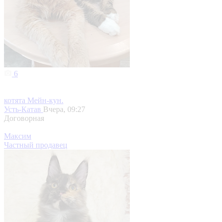
6
котята Мeйн-кун.
Усть-Катав
Вчера, 09:27
Договорная
Максим
Частный продавец