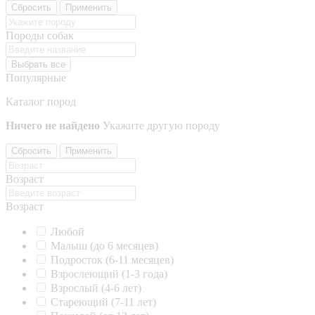
Сбросить
Применить
Породы собак
Выбрать все
Популярные
Каталог пород
Ничего не найдено
Укажите другую породу
Сбросить
Применить
Возраст
Возраст
Любой
Малыш (до 6 месяцев)
Подросток (6-11 месяцев)
Взрослеющий (1-3 года)
Взрослый (4-6 лет)
Стареющий (7-11 лет)