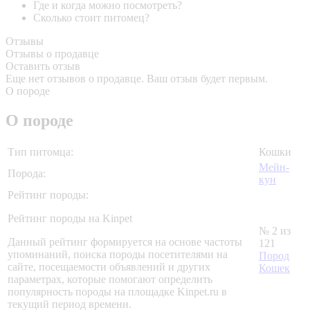
Где и когда можно посмотреть?
Сколько стоит питомец?
Отзывы
Отзывы о продавце
Оставить отзыв
Еще нет отзывов о продавце. Ваш отзыв будет первым.
О породе
О породе
Тип питомца:
Кошки
Мейн-
Порода:
кун
Рейтинг породы:
Рейтинг породы на Kinpet
№ 2 из
Данный рейтинг формируется на основе частоты
121
упоминаний, поиска породы посетителями на
Пород
сайте, посещаемости объявлений и других
Кошек
параметрах, которые помогают определить
популярность породы на площадке Kinpet.ru в
текущий период времени.