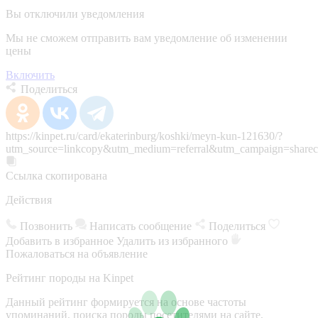
Вы отключили уведомления
Мы не сможем отправить вам уведомление об изменении
цены
Включить
Поделиться
https://kinpet.ru/card/ekaterinburg/koshki/meyn-kun-121630/?
utm_source=linkcopy&utm_medium=referral&utm_campaign=sharec
Ссылка скопирована
Действия
Позвонить
Написать сообщение
Поделиться
Добавить в избранное
Удалить из избранного
Пожаловаться на объявление
Рейтинг породы на Kinpet
Данный рейтинг формируется на основе частоты
упоминаний, поиска породы посетителями на сайте,