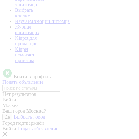
у питомца
Выбрать
кличку
Изучаем эмоции питомца
Журнал
о питомцах
Kinpet для
продавцов
Kinpet
помогает
приютам
Войти в профиль
Подать объявление
Нет результатов
Войти
Москва
Ваш город
Москва
?
Выбрать город
Да
Город подтверждён
Войти
Подать объявление