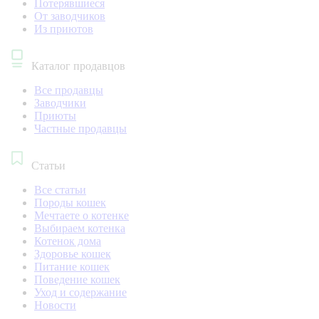
Потерявшиеся
От заводчиков
Из приютов
Каталог продавцов
Все продавцы
Заводчики
Приюты
Частные продавцы
Статьи
Все статьи
Породы кошек
Мечтаете о котенке
Выбираем котенка
Котенок дома
Здоровье кошек
Питание кошек
Поведение кошек
Уход и содержание
Новости