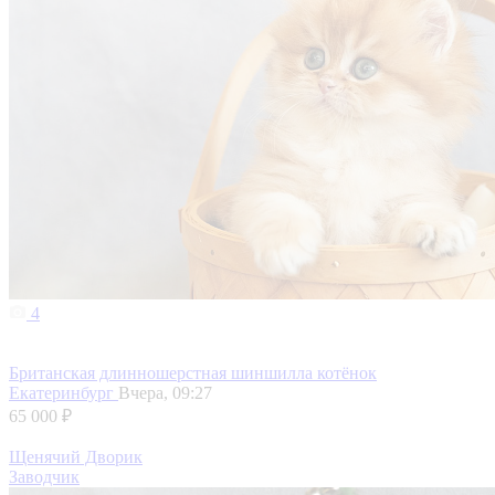
4
Британская длинношерстная шиншилла котёнок
Екатеринбург
Вчера, 09:27
65 000 ₽
Щенячий Дворик
Заводчик