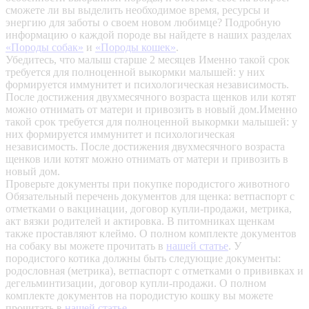
сможете ли вы выделить необходимое время, ресурсы и
энергию для заботы о своем новом любимце? Подробную
информацию о каждой породе вы найдете в наших разделах
«Породы собак»
и
«Породы кошек»
.
Убедитесь, что малыш старше 2 месяцев
Именно такой срок
требуется для полноценной выкормки малышей: у них
формируется иммунитет и психологическая независимость.
После достижения двухмесячного возраста щенков или котят
можно отнимать от матери и привозить в новый дом.Именно
такой срок требуется для полноценной выкормки малышей: у
них формируется иммунитет и психологическая
независимость. После достижения двухмесячного возраста
щенков или котят можно отнимать от матери и привозить в
новый дом.
Проверьте документы при покупке породистого животного
Обязательный перечень документов для щенка: ветпаспорт с
отметками о вакцинации, договор купли-продажи, метрика,
акт вязки родителей и актировка. В питомниках щенкам
также проставляют клеймо. О полном комплекте документов
на собаку вы можете прочитать в
нашей статье
.
У
породистого котика должны быть следующие документы:
родословная (метрика), ветпаспорт с отметками о прививках и
дегельминтизации, договор купли-продажи. О полном
комплекте документов на породистую кошку вы можете
прочитать в
нашей статье
.