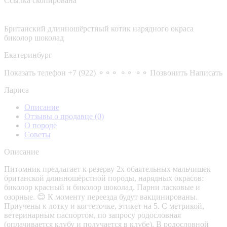
Ссылка скопирована
Британский длинношёрстный котик нарядного окраса
биколор шоколад
Екатеринбург
Показать телефон
+7 (922) ⚬⚬⚬ ⚬⚬ ⚬⚬
Позвонить
Написать
Лариса
Описание
Отзывы о продавце
(0)
О породе
Советы
Описание
Питомник предлагает к резерву 2х обаятельных мальчишек
британской длинношёрстной породы, нарядных окрасов:
биколор красный и биколор шоколад. Парни ласковые и
озорные. 😊 К моменту переезда будут вакцинированы.
Приучены к лотку и когтеточке, этикет на 5. С метрикой,
ветеринарным паспортом, по запросу родословная
(оплачивается клубу и получается в клубе). В родословной