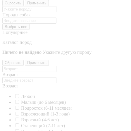
Сбросить
Применить
Породы собак
Выбрать все
Популярные
Каталог пород
Ничего не найдено
Укажите другую породу
Сбросить
Применить
Возраст
Возраст
Любой
Малыш (до 6 месяцев)
Подросток (6-11 месяцев)
Взрослеющий (1-3 года)
Взрослый (4-6 лет)
Стареющий (7-11 лет)