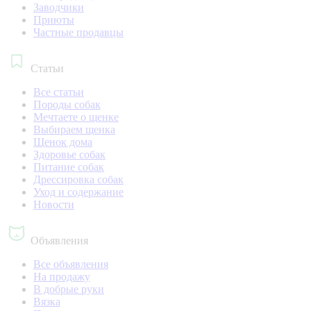
Заводчики
Приюты
Частные продавцы
Статьи
Все статьи
Породы собак
Мечтаете о щенке
Выбираем щенка
Щенок дома
Здоровье собак
Питание собак
Дрессировка собак
Уход и содержание
Новости
Объявления
Все объявления
На продажу
В добрые руки
Вязка