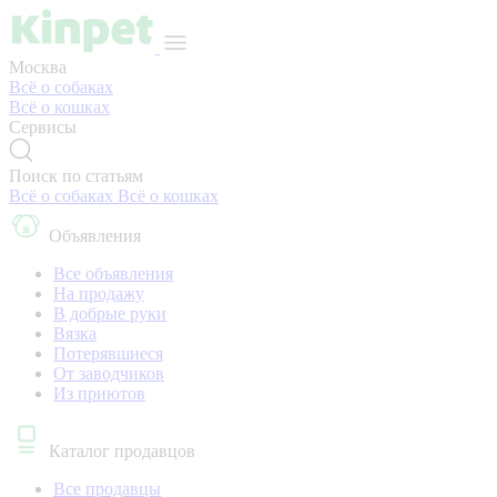
Москва
Всё о собаках
Всё о кошках
Сервисы
Поиск по статьям
Всё о собаках
Всё о кошках
Объявления
Все объявления
На продажу
В добрые руки
Вязка
Потерявшиеся
От заводчиков
Из приютов
Каталог продавцов
Все продавцы