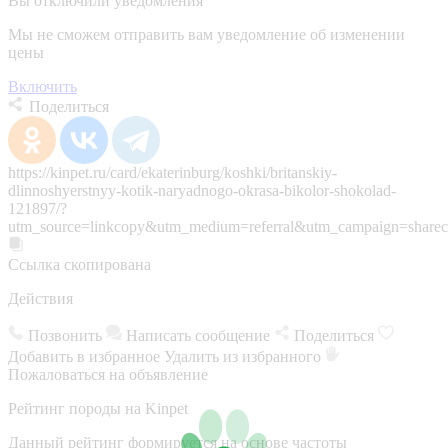
Вы отключили уведомления
Мы не сможем отправить вам уведомление об изменении
цены
Включить
Поделиться
https://kinpet.ru/card/ekaterinburg/koshki/britanskiy-
dlinnoshyerstnyy-kotik-naryadnogo-okrasa-bikolor-shokolad-
121897/?
utm_source=linkcopy&utm_medium=referral&utm_campaign=sharec
Ссылка скопирована
Действия
Позвонить
Написать сообщение
Поделиться
Добавить в избранное
Удалить из избранного
Пожаловаться на объявление
Рейтинг породы на Kinpet
Данный рейтинг формируется на основе частоты