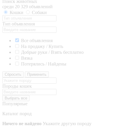
Поиск животных
среди 20 329 объявлений
Кошки
Собаки
Тип объявления
Все объявления
На продажу / Купить
Добрые руки / Взять бесплатно
Вязка
Потерялись / Найдены
Сбросить
Применить
Породы кошек
Выбрать все
Популярные
Каталог пород
Ничего не найдено
Укажите другую породу