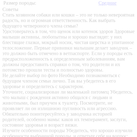
Размер породы:
Средние
Советы
Стать хозяином собаки или кошки – это не только невероятная
радость, но и огромная ответственность. Как выбрать
будущего четвероного члена семьи?
Удостоверьтесь в том, что щенок или котенок здоров
Здоровые
малыши активны, любопытны и хорошо выглядят: у них
блестящие глазки, мокрый носик, чистая шерстка и упитанное
телосложение. Первые прививки малышам делает заводчик –
это должно быть отмечено в ветпаспорте. Если у породы есть
предрасположенность к определенным заболеваниям, вам
должны предоставить справки о том, что родители и их
потомство прошли тесты и полностью здоровы.
Не делайте выбор по фото
Необходимо познакомиться с
будущим членом семьи лично. Так вы убедитесь в его
здоровье и определитесь с характером.
Уточните, социализирован ли маленький питомец
Убедитесь,
что малыш с рождения активно общался с людьми и
животными, был приучен к туалету. Посмотрите, не
проявляет ли он излишнюю пугливость или агрессию.
Обязательно поинтересуйтесь у заводчика историей
родителей, особенно мамы: каков их темперамент, заслуги,
состояние здоровья и возраст вязки.
Изучите особенности породы
Убедитесь, что хорошо изучили
особенности выбранной породы, и ответьте себе на вопрос: