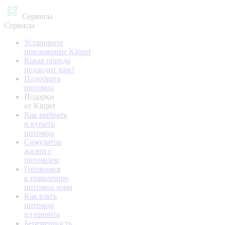
Сервисы
Сервисы
Установите
приложение Kinpet
Какая порода
подходит вам?
Подобрать
питомца
Подарки
от Kinpet
Как выбрать
и купить
питомца
Симулятор
жизни с
питомцем
Готовимся
к появлению
питомца дома
Как взять
питомца
из приюта
Беременность