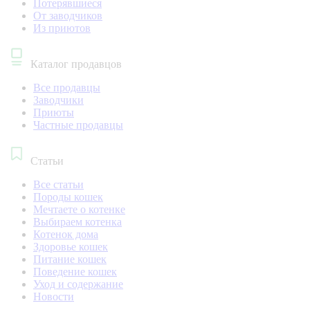
Потерявшиеся
От заводчиков
Из приютов
Каталог продавцов
Все продавцы
Заводчики
Приюты
Частные продавцы
Статьи
Все статьи
Породы кошек
Мечтаете о котенке
Выбираем котенка
Котенок дома
Здоровье кошек
Питание кошек
Поведение кошек
Уход и содержание
Новости