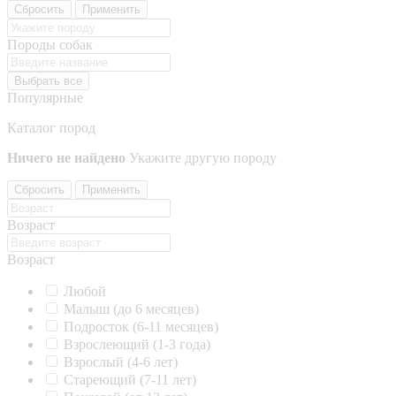
Сбросить
Применить
Породы собак
Выбрать все
Популярные
Каталог пород
Ничего не найдено
Укажите другую породу
Сбросить
Применить
Возраст
Возраст
Любой
Малыш (до 6 месяцев)
Подросток (6-11 месяцев)
Взрослеющий (1-3 года)
Взрослый (4-6 лет)
Стареющий (7-11 лет)