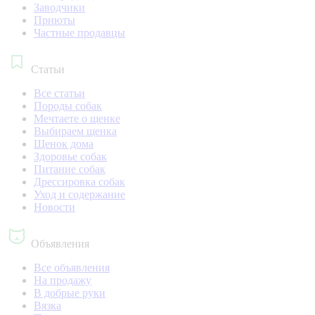
Заводчики
Приюты
Частные продавцы
Статьи
Все статьи
Породы собак
Мечтаете о щенке
Выбираем щенка
Щенок дома
Здоровье собак
Питание собак
Дрессировка собак
Уход и содержание
Новости
Объявления
Все объявления
На продажу
В добрые руки
Вязка