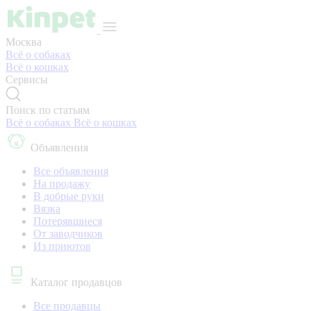
Москва
Всё о собаках
Всё о кошках
Сервисы
Поиск по статьям
Всё о собаках
Всё о кошках
Объявления
Все объявления
На продажу
В добрые руки
Вязка
Потерявшиеся
От заводчиков
Из приютов
Каталог продавцов
Все продавцы