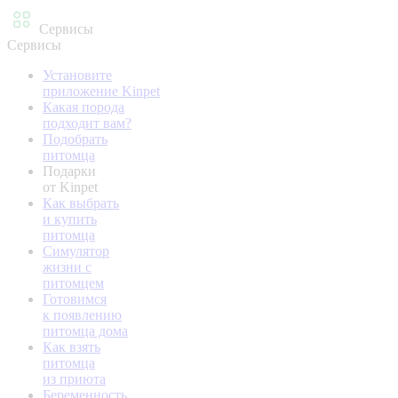
Сервисы
Сервисы
Установите
приложение Kinpet
Какая порода
подходит вам?
Подобрать
питомца
Подарки
от Kinpet
Как выбрать
и купить
питомца
Симулятор
жизни с
питомцем
Готовимся
к появлению
питомца дома
Как взять
питомца
из приюта
Беременность