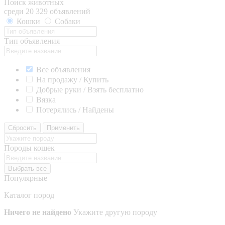
Поиск животных
среди 20 329 объявлений
Кошки
Собаки
Тип объявления
Все объявления
На продажу / Купить
Добрые руки / Взять бесплатно
Вязка
Потерялись / Найдены
Сбросить
Применить
Породы кошек
Выбрать все
Популярные
Каталог пород
Ничего не найдено
Укажите другую породу