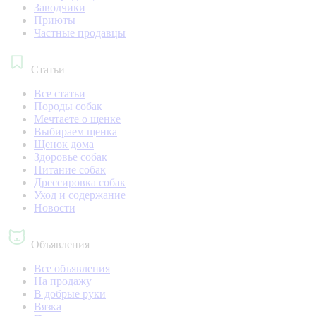
Заводчики
Приюты
Частные продавцы
Статьи
Все статьи
Породы собак
Мечтаете о щенке
Выбираем щенка
Щенок дома
Здоровье собак
Питание собак
Дрессировка собак
Уход и содержание
Новости
Объявления
Все объявления
На продажу
В добрые руки
Вязка