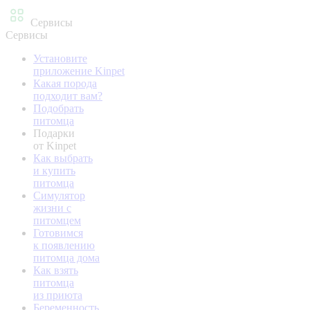
Сервисы
Сервисы
Установите
приложение Kinpet
Какая порода
подходит вам?
Подобрать
питомца
Подарки
от Kinpet
Как выбрать
и купить
питомца
Симулятор
жизни с
питомцем
Готовимся
к появлению
питомца дома
Как взять
питомца
из приюта
Беременность