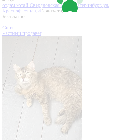
отдам кота!!
Свердловская обл., Екатеринбург, ул.
Краснофлотцев, 4
2 августа, 12:38
Бесплатно
Соня
Частный продавец