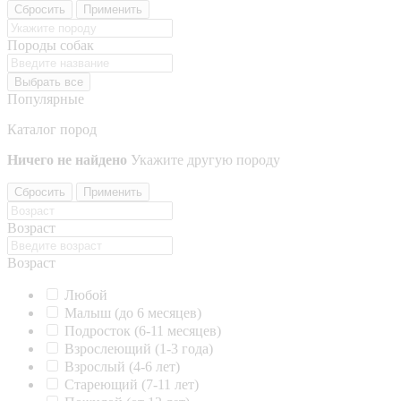
Сбросить
Применить
Породы собак
Выбрать все
Популярные
Каталог пород
Ничего не найдено
Укажите другую породу
Сбросить
Применить
Возраст
Возраст
Любой
Малыш (до 6 месяцев)
Подросток (6-11 месяцев)
Взрослеющий (1-3 года)
Взрослый (4-6 лет)
Стареющий (7-11 лет)