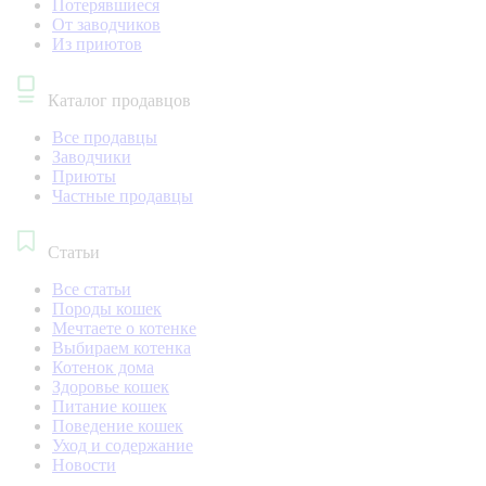
Потерявшиеся
От заводчиков
Из приютов
Каталог продавцов
Все продавцы
Заводчики
Приюты
Частные продавцы
Статьи
Все статьи
Породы кошек
Мечтаете о котенке
Выбираем котенка
Котенок дома
Здоровье кошек
Питание кошек
Поведение кошек
Уход и содержание
Новости