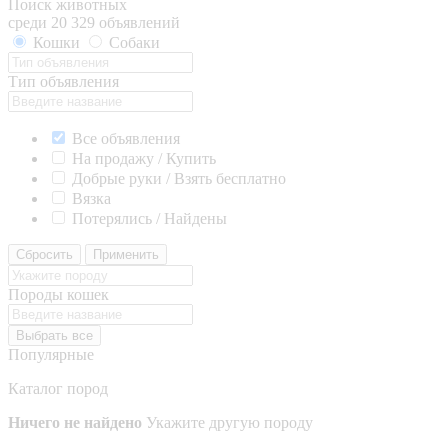
Поиск животных
среди 20 329 объявлений
Кошки
Собаки
Тип объявления
Все объявления
На продажу / Купить
Добрые руки / Взять бесплатно
Вязка
Потерялись / Найдены
Сбросить
Применить
Породы кошек
Выбрать все
Популярные
Каталог пород
Ничего не найдено
Укажите другую породу