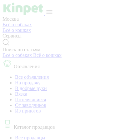
Москва
Всё о собаках
Всё о кошках
Сервисы
Поиск по статьям
Всё о собаках
Всё о кошках
Объявления
Все объявления
На продажу
В добрые руки
Вязка
Потерявшиеся
От заводчиков
Из приютов
Каталог продавцов
Все продавцы