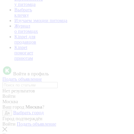
у питомца
Выбрать
кличку
Изучаем эмоции питомца
Журнал
о питомцах
Kinpet для
продавцов
Kinpet
помогает
приютам
Войти в профиль
Подать объявление
Нет результатов
Войти
Москва
Ваш город
Москва
?
Выбрать город
Да
Город подтверждён
Войти
Подать объявление