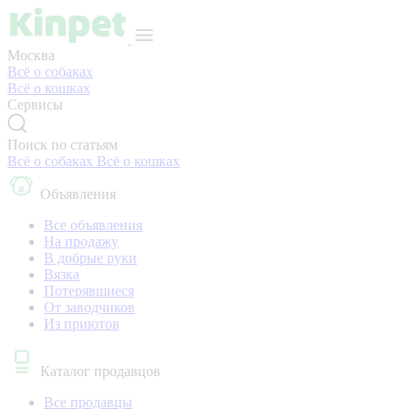
Москва
Всё о собаках
Всё о кошках
Сервисы
Поиск по статьям
Всё о собаках
Всё о кошках
Объявления
Все объявления
На продажу
В добрые руки
Вязка
Потерявшиеся
От заводчиков
Из приютов
Каталог продавцов
Все продавцы