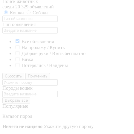
Поиск животных
среди 20 329 объявлений
Кошки
Собаки
Тип объявления
Все объявления
На продажу / Купить
Добрые руки / Взять бесплатно
Вязка
Потерялись / Найдены
Сбросить
Применить
Породы кошек
Выбрать все
Популярные
Каталог пород
Ничего не найдено
Укажите другую породу