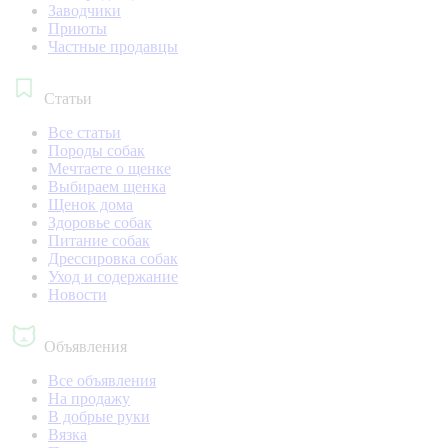
Заводчики
Приюты
Частные продавцы
Статьи
Все статьи
Породы собак
Мечтаете о щенке
Выбираем щенка
Щенок дома
Здоровье собак
Питание собак
Дрессировка собак
Уход и содержание
Новости
Объявления
Все объявления
На продажу
В добрые руки
Вязка