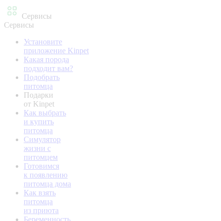
Сервисы
Сервисы
Установите
приложение Kinpet
Какая порода
подходит вам?
Подобрать
питомца
Подарки
от Kinpet
Как выбрать
и купить
питомца
Симулятор
жизни с
питомцем
Готовимся
к появлению
питомца дома
Как взять
питомца
из приюта
Беременность