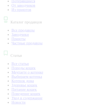
Потерявшиеся
От заводчиков
Из приютов
Каталог продавцов
Все продавцы
Заводчики
Приюты
Частные продавцы
Статьи
Все статьи
Породы кошек
Мечтаете о котенке
Выбираем котенка
Котенок дома
Здоровье кошек
Питание кошек
Поведение кошек
Уход и содержание
Новости