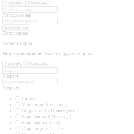
Сбросить
Применить
Породы собак
Выбрать все
Популярные
Каталог пород
Ничего не найдено
Укажите другую породу
Сбросить
Применить
Возраст
Возраст
Любой
Малыш (до 6 месяцев)
Подросток (6-11 месяцев)
Взрослеющий (1-3 года)
Взрослый (4-6 лет)
Стареющий (7-11 лет)