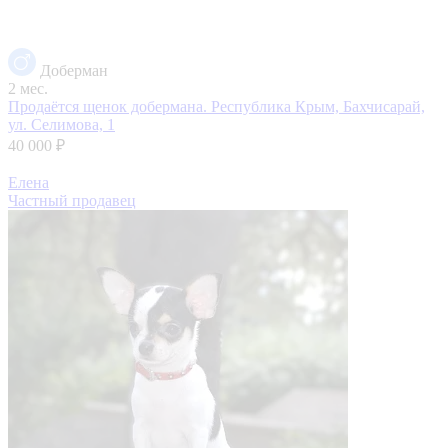
Доберман
2 мес.
Продаётся щенок добермана.
Республика Крым, Бахчисарай,
ул. Селимова, 1
40 000 ₽
Елена
Частный продавец