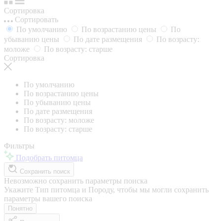
Сортировка
Сортировать
По умолчанию
По возрастанию цены
По
убыванию цены
По дате размещения
По возрасту:
моложе
По возрасту: старше
Сортировка
По умолчанию
По возрастанию цены
По убыванию цены
По дате размещения
По возрасту: моложе
По возрасту: старше
Фильтры
Подобрать питомца
Сохранить поиск
Невозможно сохранить параметры поиска
Укажите Тип питомца и Породу, чтобы мы могли сохранить
параметры вашего поиска
Понятно