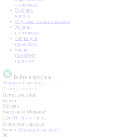
у питомца
Выбрать
кличку
Изучаем эмоции питомца
Журнал
о питомцах
Kinpet для
продавцов
Kinpet
помогает
приютам
Войти в профиль
Подать объявление
Нет результатов
Войти
Москва
Ваш город
Москва
?
Выбрать город
Да
Город подтверждён
Войти
Подать объявление