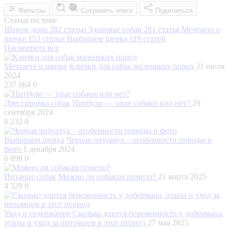
Фильтры
Сохранить поиск
Поделиться
Статьи по теме
Щенок дома
282 статьи
Здоровье собак
281 статья
Мечтаете о
щенке
153 статьи
Выбираем щенка
119 статей
Посмотреть все
Мечтаете о щенке
Клички для собак маленьких пород
31 июля
2024
237 064
0
Дрессировка собак
Питбули — злые собаки или нет?
29
сентября 2024
6 232
0
Выбираем щенка
Черная чихуахуа – особенности породы и
фото
1 декабря 2024
6 898
0
Питание собак
Можно ли собакам помело?
21 марта 2025
4 329
0
Уход и содержание
Сколько длится беременность у добермана,
этапы и уход за питомцем в этот период
27 мая 2025