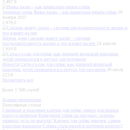
3 407
0
Здоровье собак
Вязка хаски – как правильно вязать собак
18
ноября 2025
2 876
0
Щенок дома
Сколько живут хаски – средняя
продолжительность жизни и что влияет на нее
24 апреля
1 610
0
Новости
Сити-го-сан для собак: как древний японский
праздник детей превратился в ритуал для питомцев
30 июля
223
0
Посмотреть все
Более 1 500 статей
Больше материалов
Популярные статьи
Смешные и красивые клички для собак: имена для разных
пород и размеров
Разведение собак на продажу: основы,
правила, есть ли выгода?
Клички для собак-девочек: самые
классные варианты
Собака стала вялой и потеряла аппетит?