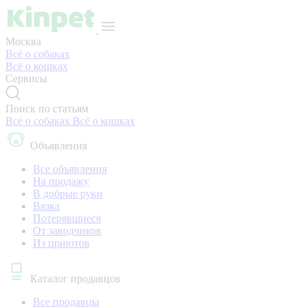
Москва
Всё о собаках
Всё о кошках
Сервисы
Поиск по статьям
Всё о собаках
Всё о кошках
Объявления
Все объявления
На продажу
В добрые руки
Вязка
Потерявшиеся
От заводчиков
Из приютов
Каталог продавцов
Все продавцы