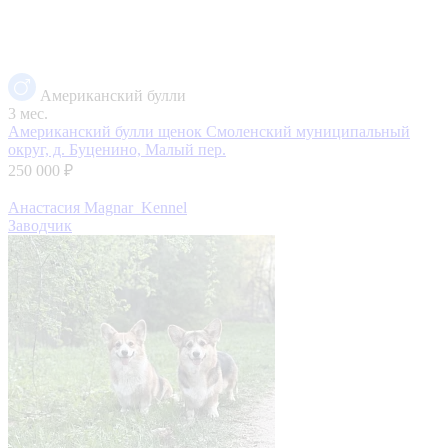
Американский булли
3 мес.
Американский булли щенок
Смоленский муниципальный
округ, д. Буценино, Малый пер.
250 000 ₽
Анастасия Magnar_Kennel
Заводчик