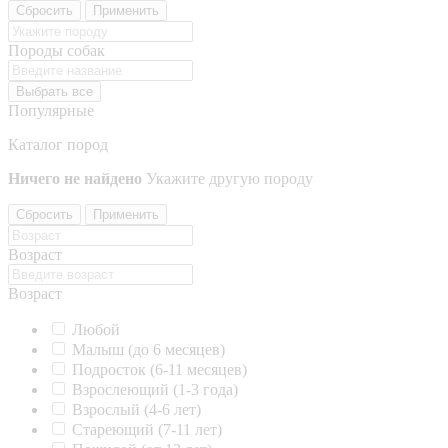
Сбросить
Применить
Породы собак
Выбрать все
Популярные
Каталог пород
Ничего не найдено
Укажите другую породу
Сбросить
Применить
Возраст
Возраст
Любой
Малыш (до 6 месяцев)
Подросток (6-11 месяцев)
Взрослеющий (1-3 года)
Взрослый (4-6 лет)
Стареющий (7-11 лет)