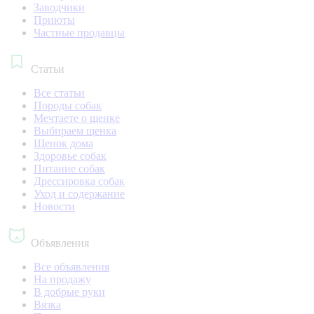
Заводчики
Приюты
Частные продавцы
Статьи
Все статьи
Породы собак
Мечтаете о щенке
Выбираем щенка
Щенок дома
Здоровье собак
Питание собак
Дрессировка собак
Уход и содержание
Новости
Объявления
Все объявления
На продажу
В добрые руки
Вязка