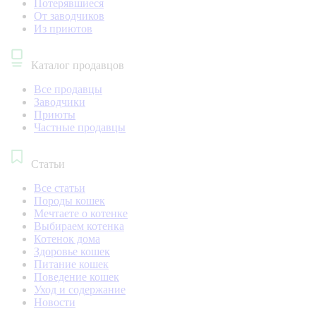
Потерявшиеся
От заводчиков
Из приютов
Каталог продавцов
Все продавцы
Заводчики
Приюты
Частные продавцы
Статьи
Все статьи
Породы кошек
Мечтаете о котенке
Выбираем котенка
Котенок дома
Здоровье кошек
Питание кошек
Поведение кошек
Уход и содержание
Новости