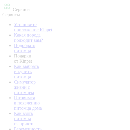
Сервисы
Сервисы
Установите
приложение Kinpet
Какая порода
подходит вам?
Подобрать
питомца
Подарки
от Kinpet
Как выбрать
и купить
питомца
Симулятор
жизни с
питомцем
Готовимся
к появлению
питомца дома
Как взять
питомца
из приюта
Беременность