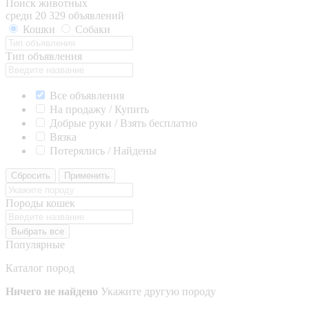
Поиск животных
среди 20 329 объявлений
Кошки
Собаки
Тип объявления
Все объявления
На продажу / Купить
Добрые руки / Взять бесплатно
Вязка
Потерялись / Найдены
Сбросить
Применить
Породы кошек
Выбрать все
Популярные
Каталог пород
Ничего не найдено
Укажите другую породу