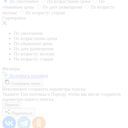
По умолчанию
По возрастанию цены
По
убыванию цены
По дате размещения
По возрасту:
моложе
По возрасту: старше
Сортировка
По умолчанию
По возрастанию цены
По убыванию цены
По дате размещения
По возрасту: моложе
По возрасту: старше
Фильтры
Подобрать питомца
Сохранить поиск
Невозможно сохранить параметры поиска
Укажите Тип питомца и Породу, чтобы мы могли сохранить
параметры вашего поиска
Понятно
Поделиться