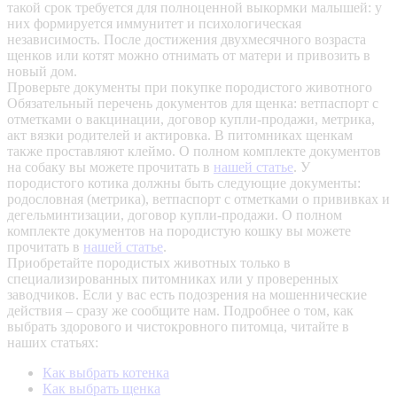
такой срок требуется для полноценной выкормки малышей: у
них формируется иммунитет и психологическая
независимость. После достижения двухмесячного возраста
щенков или котят можно отнимать от матери и привозить в
новый дом.
Проверьте документы при покупке породистого животного
Обязательный перечень документов для щенка: ветпаспорт с
отметками о вакцинации, договор купли-продажи, метрика,
акт вязки родителей и актировка. В питомниках щенкам
также проставляют клеймо. О полном комплекте документов
на собаку вы можете прочитать в
нашей статье
.
У
породистого котика должны быть следующие документы:
родословная (метрика), ветпаспорт с отметками о прививках и
дегельминтизации, договор купли-продажи. О полном
комплекте документов на породистую кошку вы можете
прочитать в
нашей статье
.
Приобретайте породистых животных только в
специализированных питомниках или у проверенных
заводчиков. Если у вас есть подозрения на мошеннические
действия – сразу же сообщите нам.
Подробнее о том, как
выбрать здорового и чистокровного питомца, читайте в
наших статьях:
Как выбрать котенка
Как выбрать щенка