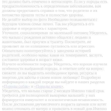
это должно быть отмечено в ветпаспорте. Если у породы есть
предрасположенность к определенным заболеваниям, вам
должны предоставить справки о том, что родители и их
потомство прошли тесты и полностью здоровы.
Не делайте выбор по фото
Необходимо познакомиться с
будущим членом семьи лично. Так вы убедитесь в его
здоровье и определитесь с характером.
Уточните, социализирован ли маленький питомец
Убедитесь,
что малыш с рождения активно общался с людьми и
животными, был приучен к туалету. Посмотрите, не
проявляет ли он излишнюю пугливость или агрессию.
Обязательно поинтересуйтесь у заводчика историей
родителей, особенно мамы: каков их темперамент, заслуги,
состояние здоровья и возраст вязки.
Изучите особенности породы
Убедитесь, что хорошо изучили
особенности выбранной породы, и ответьте себе на вопрос:
сможете ли вы выделить необходимое время, ресурсы и
энергию для заботы о своем новом любимце? Подробную
информацию о каждой породе вы найдете в наших разделах
«Породы собак»
и
«Породы кошек»
.
Убедитесь, что малыш старше 2 месяцев
Именно такой срок
требуется для полноценной выкормки малышей: у них
формируется иммунитет и психологическая независимость.
После достижения двухмесячного возраста щенков или котят
можно отнимать от матери и привозить в новый дом.Именно