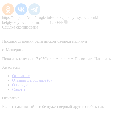
https://kinpet.ru/card/drugie-tul/sobaki/prodayutsya-shchenki-
belgiyskoy-ovcharki-malinua-120944/
Ссылка скопирована
Продаются щенки бельгийской овчарки малинуа
с. Мещерино
Показать телефон
+7 (950) ⚬⚬⚬ ⚬⚬ ⚬⚬
Позвонить
Написать
Анастасия
Описание
Отзывы о продавце
(0)
О породе
Советы
Описание
Если ты активный и тебе нужен верный друг то тебе к нам