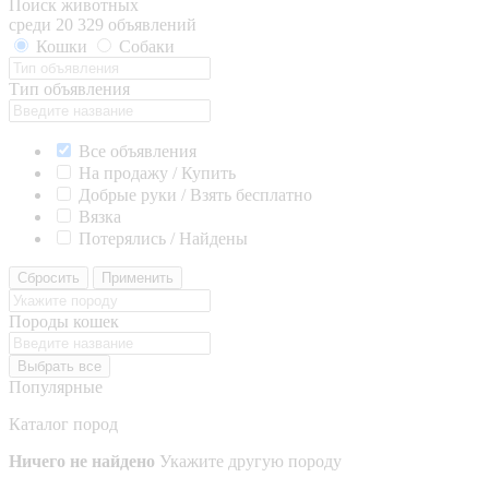
Поиск животных
среди 20 329 объявлений
Кошки
Собаки
Тип объявления
Все объявления
На продажу / Купить
Добрые руки / Взять бесплатно
Вязка
Потерялись / Найдены
Сбросить
Применить
Породы кошек
Выбрать все
Популярные
Каталог пород
Ничего не найдено
Укажите другую породу