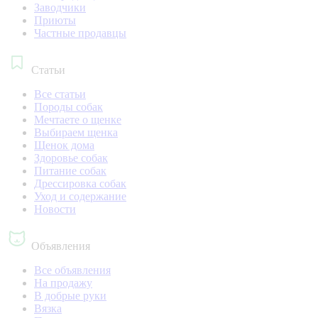
Заводчики
Приюты
Частные продавцы
Статьи
Все статьи
Породы собак
Мечтаете о щенке
Выбираем щенка
Щенок дома
Здоровье собак
Питание собак
Дрессировка собак
Уход и содержание
Новости
Объявления
Все объявления
На продажу
В добрые руки
Вязка