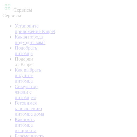
Сервисы
Сервисы
Установите
приложение Kinpet
Какая порода
подходит вам?
Подобрать
питомца
Подарки
от Kinpet
Как выбрать
и купить
питомца
Симулятор
жизни с
питомцем
Готовимся
к появлению
питомца дома
Как взять
питомца
из приюта
Беременность