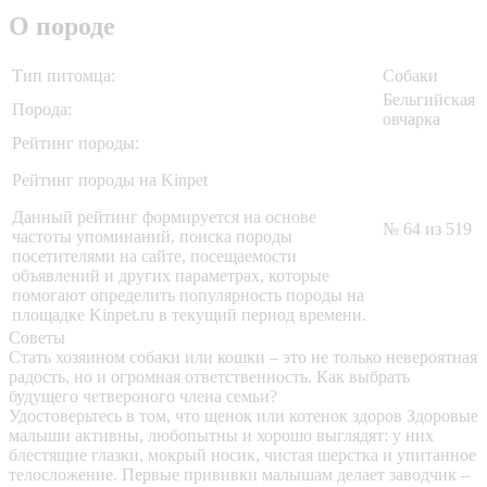
О породе
Тип питомца:
Собаки
Бельгийская
Порода:
овчарка
Рейтинг породы:
Рейтинг породы на Kinpet
Данный рейтинг формируется на основе
№ 64 из 519
частоты упоминаний, поиска породы
посетителями на сайте, посещаемости
объявлений и других параметрах, которые
помогают определить популярность породы на
площадке Kinpet.ru в текущий период времени.
Советы
Стать хозяином собаки или кошки – это не только невероятная
радость, но и огромная ответственность. Как выбрать
будущего четвероного члена семьи?
Удостоверьтесь в том, что щенок или котенок здоров
Здоровые
малыши активны, любопытны и хорошо выглядят: у них
блестящие глазки, мокрый носик, чистая шерстка и упитанное
телосложение. Первые прививки малышам делает заводчик –