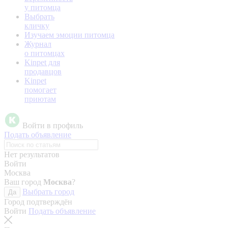
у питомца
Выбрать
кличку
Изучаем эмоции питомца
Журнал
о питомцах
Kinpet для
продавцов
Kinpet
помогает
приютам
Войти в профиль
Подать объявление
Нет результатов
Войти
Москва
Ваш город
Москва
?
Выбрать город
Да
Город подтверждён
Войти
Подать объявление