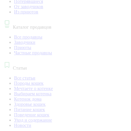
Потерявшиеся
От заводчиков
Из приютов
Каталог продавцов
Все продавцы
Заводчики
Приюты
Частные продавцы
Статьи
Все статьи
Породы кошек
Мечтаете о котенке
Выбираем котенка
Котенок дома
Здоровье кошек
Питание кошек
Поведение кошек
Уход и содержание
Новости