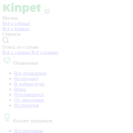
Москва
Всё о собаках
Всё о кошках
Сервисы
Поиск по статьям
Всё о собаках
Всё о кошках
Объявления
Все объявления
На продажу
В добрые руки
Вязка
Потерявшиеся
От заводчиков
Из приютов
Каталог продавцов
Все продавцы