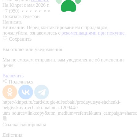
На Kinpet c мая 2026 г.
+7 (950) ⚬⚬⚬ ⚬⚬ ⚬⚬
Показать телефон
Написать
Внимание:
Перед контактированием с продавцом,
пожалуйста, ознакомьтесь с
рекомендациями при покупке.
Сохранить
Вы отключили уведомления
Мы не сможем отправить вам уведомление об изменении
цены
Включить
Поделиться
https://kinpet.ru/card/drugie-tul/sobaki/prodayutsya-shchenki-
belgiyskoy-ovcharki-malinua-120944/?
utm_source=linkcopy&utm_medium=referral&utm_campaign=sharec
Ссылка скопирована
Действия