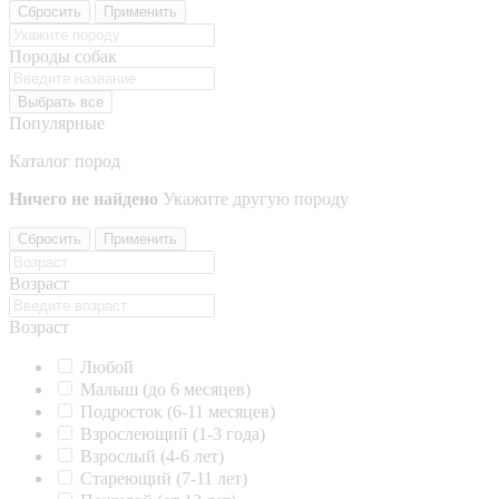
Сбросить
Применить
Породы собак
Выбрать все
Популярные
Каталог пород
Ничего не найдено
Укажите другую породу
Сбросить
Применить
Возраст
Возраст
Любой
Малыш (до 6 месяцев)
Подросток (6-11 месяцев)
Взрослеющий (1-3 года)
Взрослый (4-6 лет)
Стареющий (7-11 лет)