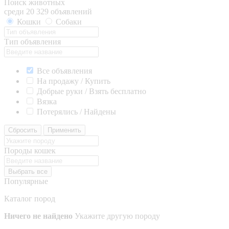
Поиск животных
среди 20 329 объявлений
Кошки
Собаки
Тип объявления
Все объявления
На продажу / Купить
Добрые руки / Взять бесплатно
Вязка
Потерялись / Найдены
Сбросить
Применить
Породы кошек
Выбрать все
Популярные
Каталог пород
Ничего не найдено
Укажите другую породу