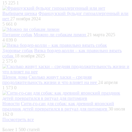
15 225
1
Выбираем щенка
Французский бульдог гипоаллергенный или
нет
27 ноября 2024
5 661
0
Питание собак
Можно ли собакам лимон
21 марта 2025
4 039
0
Здоровье собак
Вязка бордер-колли – как правильно вязать
собак
18 ноября 2025
2 575
0
Щенок дома
Сколько живут хаски – средняя
продолжительность жизни и что влияет на нее
24 апреля
1 573
0
Новости
Сити-го-сан для собак: как древний японский
праздник детей превратился в ритуал для питомцев
30 июля
162
0
Посмотреть все
Более 1 500 статей