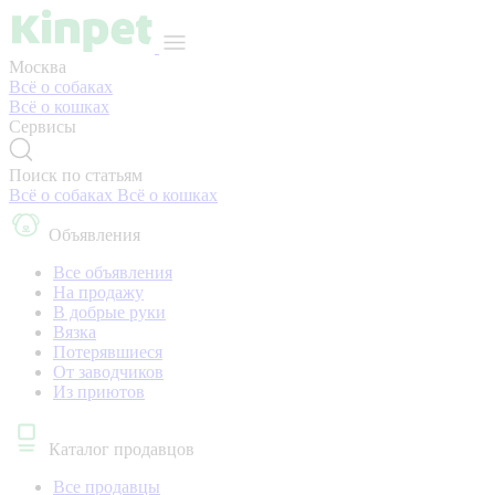
Москва
Всё о собаках
Всё о кошках
Сервисы
Поиск по статьям
Всё о собаках
Всё о кошках
Объявления
Все объявления
На продажу
В добрые руки
Вязка
Потерявшиеся
От заводчиков
Из приютов
Каталог продавцов
Все продавцы