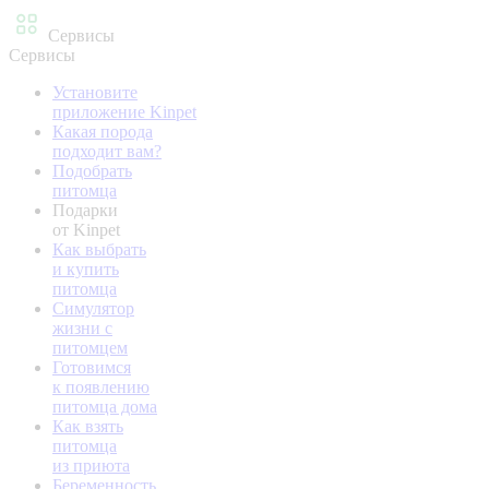
Сервисы
Сервисы
Установите
приложение Kinpet
Какая порода
подходит вам?
Подобрать
питомца
Подарки
от Kinpet
Как выбрать
и купить
питомца
Симулятор
жизни с
питомцем
Готовимся
к появлению
питомца дома
Как взять
питомца
из приюта
Беременность