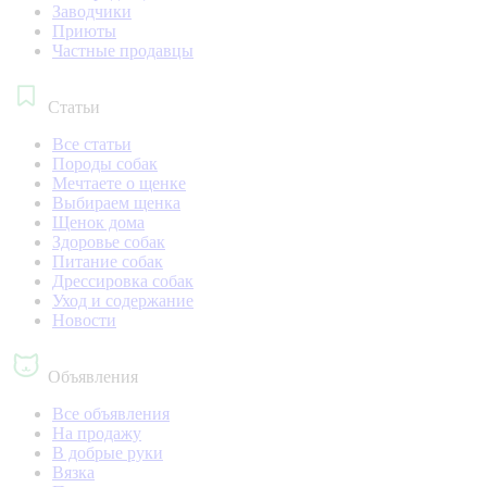
Заводчики
Приюты
Частные продавцы
Статьи
Все статьи
Породы собак
Мечтаете о щенке
Выбираем щенка
Щенок дома
Здоровье собак
Питание собак
Дрессировка собак
Уход и содержание
Новости
Объявления
Все объявления
На продажу
В добрые руки
Вязка