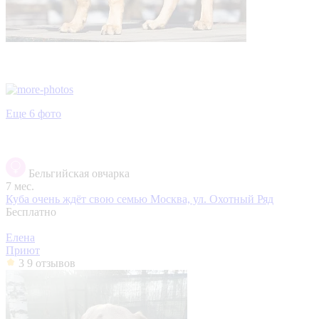
Еще 6 фото
Бельгийская овчарка
7 мес.
Куба очень ждёт свою семью
Москва, ул. Охотный Ряд
Бесплатно
Елена
Приют
3
9 отзывов