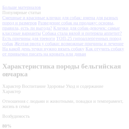
Больше материалов
Популярные статьи
Смешные и красивые клички для собак: имена для разных
пород и размеров
Разведение собак на продажу: основы,
правила, есть ли выгода?
Клички для собак-девочек: самые
классные варианты
Собака стала вялой и потеряла аппетит?
Есть причины для тревоги
ТОП-25 гипоаллергенных пород
собак
Желтая рвота у собаки: возможные причины и лечение
На какой день течки нужно вязать собаку
Как отучить собаку
от привычки писать на кровать или диван
Характеристика породы бельгийская
овчарка
Характер
Воспитание
Здоровье
Уход и содержание
Характер
Отношения с людьми и животными, повадки и темперамент,
жизнь в семье
Возбудимость
80%