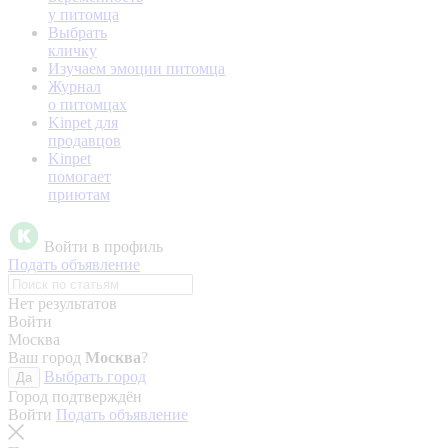
у питомца
Выбрать
кличку
Изучаем эмоции питомца
Журнал
о питомцах
Kinpet для
продавцов
Kinpet
помогает
приютам
Войти в профиль
Подать объявление
Нет результатов
Войти
Москва
Ваш город
Москва
?
Выбрать город
Да
Город подтверждён
Войти
Подать объявление