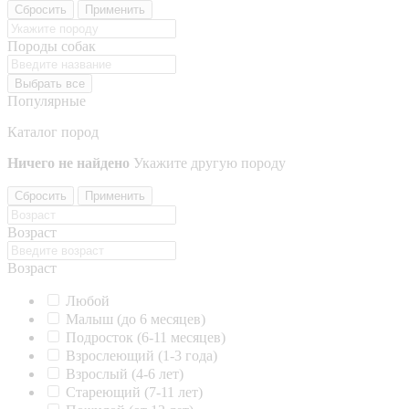
Сбросить
Применить
Породы собак
Выбрать все
Популярные
Каталог пород
Ничего не найдено
Укажите другую породу
Сбросить
Применить
Возраст
Возраст
Любой
Малыш (до 6 месяцев)
Подросток (6-11 месяцев)
Взрослеющий (1-3 года)
Взрослый (4-6 лет)
Стареющий (7-11 лет)