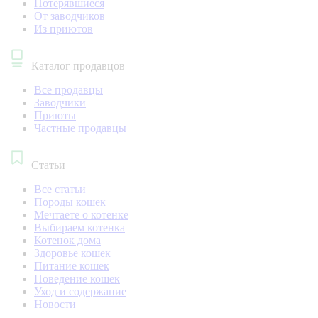
Потерявшиеся
От заводчиков
Из приютов
Каталог продавцов
Все продавцы
Заводчики
Приюты
Частные продавцы
Статьи
Все статьи
Породы кошек
Мечтаете о котенке
Выбираем котенка
Котенок дома
Здоровье кошек
Питание кошек
Поведение кошек
Уход и содержание
Новости