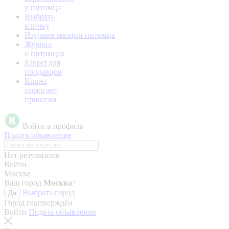
у питомца
Выбрать
кличку
Изучаем эмоции питомца
Журнал
о питомцах
Kinpet для
продавцов
Kinpet
помогает
приютам
Войти в профиль
Подать объявление
Нет результатов
Войти
Москва
Ваш город
Москва
?
Выбрать город
Да
Город подтверждён
Войти
Подать объявление