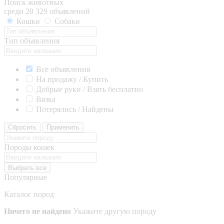
Поиск животных
среди 20 329 объявлений
Кошки
Собаки
Тип объявления
Все объявления
На продажу / Купить
Добрые руки / Взять бесплатно
Вязка
Потерялись / Найдены
Сбросить
Применить
Породы кошек
Выбрать все
Популярные
Каталог пород
Ничего не найдено
Укажите другую породу