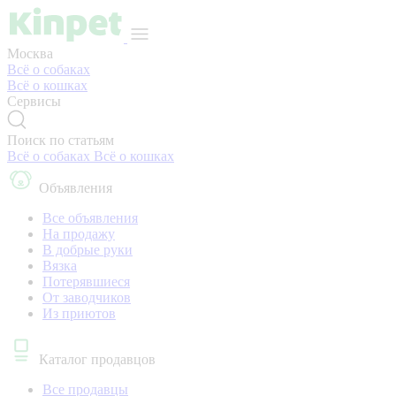
Москва
Всё о собаках
Всё о кошках
Сервисы
Поиск по статьям
Всё о собаках
Всё о кошках
Объявления
Все объявления
На продажу
В добрые руки
Вязка
Потерявшиеся
От заводчиков
Из приютов
Каталог продавцов
Все продавцы