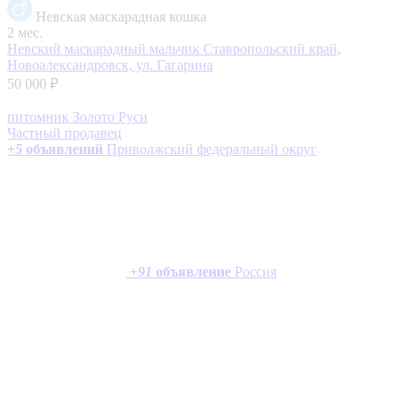
Невская маскарадная кошка
2 мес.
Невский маскарадный мальчик
Ставропольский край,
Новоалександровск, ул. Гагарина
50 000 ₽
питомник Золото Руси
Частный продавец
+
5
объявлений
Приволжский федеральный округ
+
91
объявление
Россия