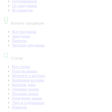
Потерявшиеся
От заводчиков
Из приютов
Каталог продавцов
Все продавцы
Заводчики
Приюты
Частные продавцы
Статьи
Все статьи
Породы кошек
Мечтаете о котенке
Выбираем котенка
Котенок дома
Здоровье кошек
Питание кошек
Поведение кошек
Уход и содержание
Новости