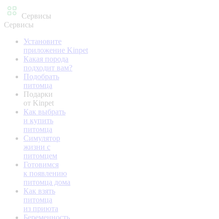
Сервисы
Сервисы
Установите
приложение Kinpet
Какая порода
подходит вам?
Подобрать
питомца
Подарки
от Kinpet
Как выбрать
и купить
питомца
Симулятор
жизни с
питомцем
Готовимся
к появлению
питомца дома
Как взять
питомца
из приюта
Беременность