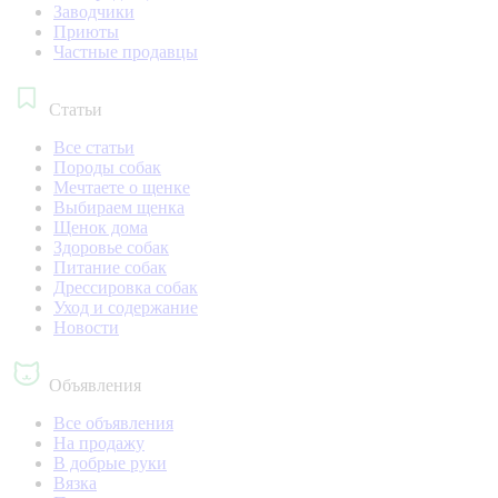
Заводчики
Приюты
Частные продавцы
Статьи
Все статьи
Породы собак
Мечтаете о щенке
Выбираем щенка
Щенок дома
Здоровье собак
Питание собак
Дрессировка собак
Уход и содержание
Новости
Объявления
Все объявления
На продажу
В добрые руки
Вязка