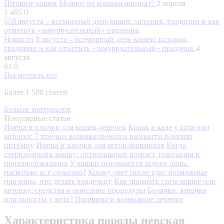
Питание кошек
Можно ли кошкам шпинат?
2 апреля
1 495
0
Новости
8 августа – всемирный день кошек: история,
традиции и как отметить «замуррчательный» праздник
4
августа
61
0
Посмотреть все
Более 1 500 статей
Больше материалов
Популярные статьи
Имена и клички для кошек-девочек
Кровь в кале у кота или
котенка: 7 причин возникновения и варианты помощи
питомцу
Имена и клички для котов-мальчиков
Когда
стерилизовать кошку: оптимальный возраст, показания и
противопоказания
У кошки отнимаются задние лапы:
насколько все серьезно?
Кошку рвет после еды: возможные
причины, что делать владельцу
Как промыть глаза кошке или
котенку: средства и описание процедуры
Болячки, язвочки
или коросты у кота? Причины и возможное лечение
Характеристика породы невская