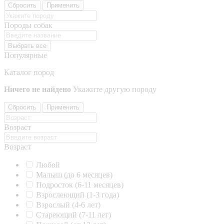
Сбросить
Применить
Породы собак
Выбрать все
Популярные
Каталог пород
Ничего не найдено
Укажите другую породу
Сбросить
Применить
Возраст
Возраст
Любой
Малыш (до 6 месяцев)
Подросток (6-11 месяцев)
Взрослеющий (1-3 года)
Взрослый (4-6 лет)
Стареющий (7-11 лет)