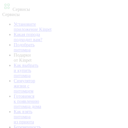
Сервисы
Сервисы
Установите
приложение Kinpet
Какая порода
подходит вам?
Подобрать
питомца
Подарки
от Kinpet
Как выбрать
и купить
питомца
Симулятор
жизни с
питомцем
Готовимся
к появлению
питомца дома
Как взять
питомца
из приюта
Беременность