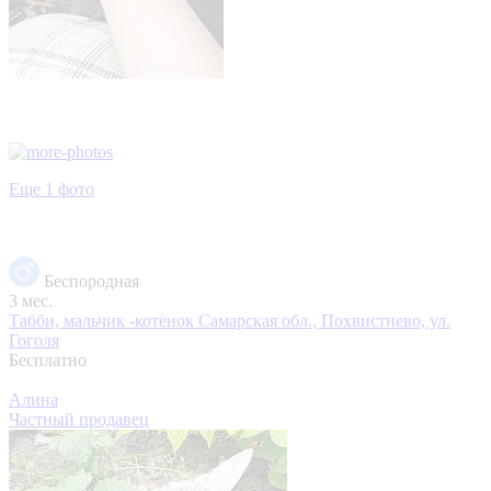
Еще 1 фото
Беспородная
3 мес.
Табби, мальчик -котёнок
Самарская обл., Похвистнево, ул.
Гоголя
Бесплатно
Алина
Частный продавец