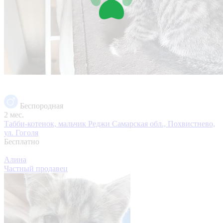
Беспородная
2 мес.
Табби-котенок, мальчик Реджи
Самарская обл., Похвистнево,
ул. Гоголя
Бесплатно
Алина
Частный продавец