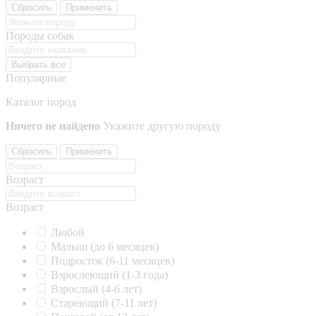
Сбросить
Применить
Породы собак
Выбрать все
Популярные
Каталог пород
Ничего не найдено
Укажите другую породу
Сбросить
Применить
Возраст
Возраст
Любой
Малыш (до 6 месяцев)
Подросток (6-11 месяцев)
Взрослеющий (1-3 года)
Взрослый (4-6 лет)
Стареющий (7-11 лет)