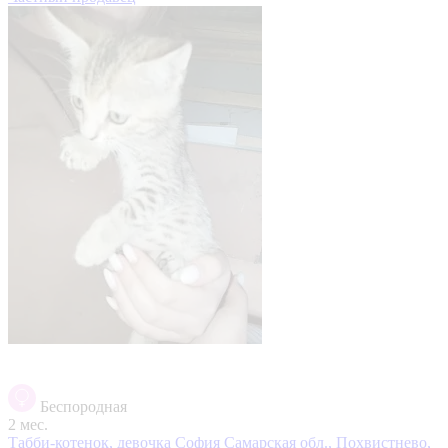
Беспородная
2 мес.
Табби-котенок, девочка София
Самарская обл., Похвистнево,