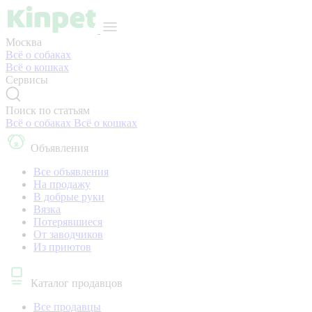
Москва
Всё о собаках
Всё о кошках
Сервисы
Поиск по статьям
Всё о собаках
Всё о кошках
Объявления
Все объявления
На продажу
В добрые руки
Вязка
Потерявшиеся
От заводчиков
Из приютов
Каталог продавцов
Все продавцы