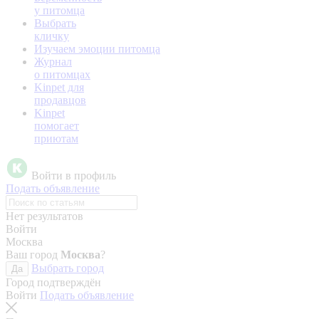
у питомца
Выбрать
кличку
Изучаем эмоции питомца
Журнал
о питомцах
Kinpet для
продавцов
Kinpet
помогает
приютам
Войти в профиль
Подать объявление
Нет результатов
Войти
Москва
Ваш город
Москва
?
Выбрать город
Да
Город подтверждён
Войти
Подать объявление