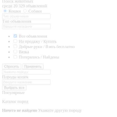
Поиск животных
среди 20 329 объявлений
Кошки
Собаки
Тип объявления
Все объявления
На продажу / Купить
Добрые руки / Взять бесплатно
Вязка
Потерялись / Найдены
Сбросить
Применить
Породы кошек
Выбрать все
Популярные
Каталог пород
Ничего не найдено
Укажите другую породу