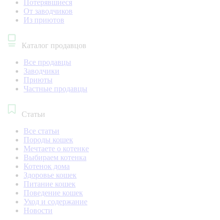
Потерявшиеся
От заводчиков
Из приютов
Каталог продавцов
Все продавцы
Заводчики
Приюты
Частные продавцы
Статьи
Все статьи
Породы кошек
Мечтаете о котенке
Выбираем котенка
Котенок дома
Здоровье кошек
Питание кошек
Поведение кошек
Уход и содержание
Новости