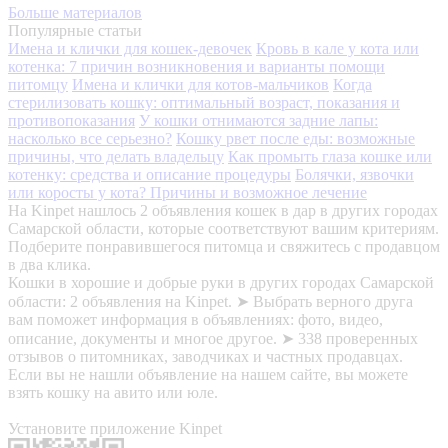
Больше материалов
Популярные статьи
Имена и клички для кошек-девочек
Кровь в кале у кота или
котенка: 7 причин возникновения и варианты помощи
питомцу
Имена и клички для котов-мальчиков
Когда
стерилизовать кошку: оптимальный возраст, показания и
противопоказания
У кошки отнимаются задние лапы:
насколько все серьезно?
Кошку рвет после еды: возможные
причины, что делать владельцу
Как промыть глаза кошке или
котенку: средства и описание процедуры
Болячки, язвочки
или коросты у кота? Причины и возможное лечение
На Kinpet нашлось 2 объявления кошек в дар в других городах
Самарской области, которые соответствуют вашим критериям.
Подберите понравившегося питомца и свяжитесь с продавцом
в два клика.
Кошки в хорошие и добрые руки в других городах Самарской
области: 2 объявления на Kinpet. ➤ Выбрать верного друга
вам поможет информация в объявлениях: фото, видео,
описание, документы и многое другое. ➤ 338 проверенных
отзывов о питомниках, заводчиках и частных продавцах.
Если вы не нашли объявление на нашем сайте, вы можете
взять кошку на авито или юле.
Установите приложение Kinpet