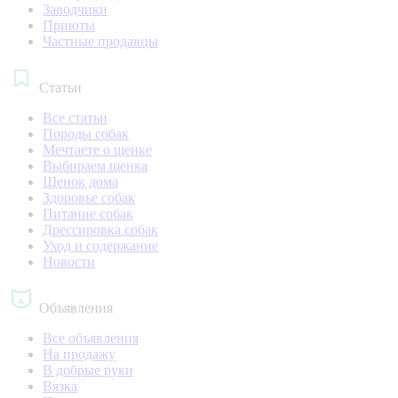
Заводчики
Приюты
Частные продавцы
Статьи
Все статьи
Породы собак
Мечтаете о щенке
Выбираем щенка
Щенок дома
Здоровье собак
Питание собак
Дрессировка собак
Уход и содержание
Новости
Объявления
Все объявления
На продажу
В добрые руки
Вязка