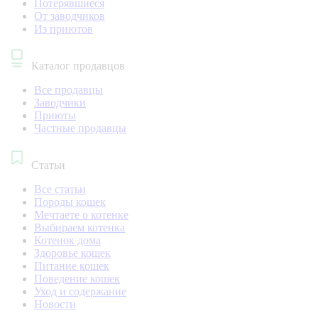
Потерявшиеся
От заводчиков
Из приютов
Каталог продавцов
Все продавцы
Заводчики
Приюты
Частные продавцы
Статьи
Все статьи
Породы кошек
Мечтаете о котенке
Выбираем котенка
Котенок дома
Здоровье кошек
Питание кошек
Поведение кошек
Уход и содержание
Новости