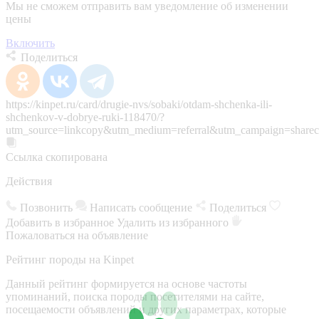
Мы не сможем отправить вам уведомление об изменении
цены
Включить
Поделиться
https://kinpet.ru/card/drugie-nvs/sobaki/otdam-shchenka-ili-
shchenkov-v-dobrye-ruki-118470/?
utm_source=linkcopy&utm_medium=referral&utm_campaign=sharec
Ссылка скопирована
Действия
Позвонить
Написать сообщение
Поделиться
Добавить в избранное
Удалить из избранного
Пожаловаться на объявление
Рейтинг породы на Kinpet
Данный рейтинг формируется на основе частоты
упоминаний, поиска породы посетителями на сайте,
посещаемости объявлений и других параметрах, которые