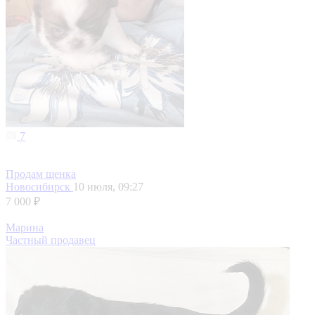
7
Продам щенка
Новосибирск
10 июля, 09:27
7 000 ₽
Марина
Частный продавец