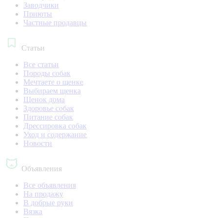
Заводчики
Приюты
Частные продавцы
Статьи
Все статьи
Породы собак
Мечтаете о щенке
Выбираем щенка
Щенок дома
Здоровье собак
Питание собак
Дрессировка собак
Уход и содержание
Новости
Объявления
Все объявления
На продажу
В добрые руки
Вязка