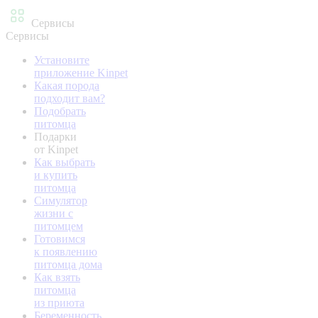
Сервисы
Сервисы
Установите
приложение Kinpet
Какая порода
подходит вам?
Подобрать
питомца
Подарки
от Kinpet
Как выбрать
и купить
питомца
Симулятор
жизни с
питомцем
Готовимся
к появлению
питомца дома
Как взять
питомца
из приюта
Беременность