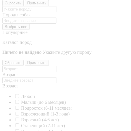
Сбросить
Применить
Породы собак
Выбрать все
Популярные
Каталог пород
Ничего не найдено
Укажите другую породу
Сбросить
Применить
Возраст
Возраст
Любой
Малыш (до 6 месяцев)
Подросток (6-11 месяцев)
Взрослеющий (1-3 года)
Взрослый (4-6 лет)
Стареющий (7-11 лет)