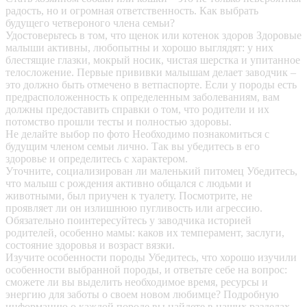
радость, но и огромная ответственность. Как выбрать
будущего четвероного члена семьи?
Удостоверьтесь в том, что щенок или котенок здоров
Здоровые
малыши активны, любопытны и хорошо выглядят: у них
блестящие глазки, мокрый носик, чистая шерстка и упитанное
телосложение. Первые прививки малышам делает заводчик –
это должно быть отмечено в ветпаспорте. Если у породы есть
предрасположенность к определенным заболеваниям, вам
должны предоставить справки о том, что родители и их
потомство прошли тесты и полностью здоровы.
Не делайте выбор по фото
Необходимо познакомиться с
будущим членом семьи лично. Так вы убедитесь в его
здоровье и определитесь с характером.
Уточните, социализирован ли маленький питомец
Убедитесь,
что малыш с рождения активно общался с людьми и
животными, был приучен к туалету. Посмотрите, не
проявляет ли он излишнюю пугливость или агрессию.
Обязательно поинтересуйтесь у заводчика историей
родителей, особенно мамы: каков их темперамент, заслуги,
состояние здоровья и возраст вязки.
Изучите особенности породы
Убедитесь, что хорошо изучили
особенности выбранной породы, и ответьте себе на вопрос:
сможете ли вы выделить необходимое время, ресурсы и
энергию для заботы о своем новом любимце? Подробную
информацию о каждой породе вы найдете в наших разделах