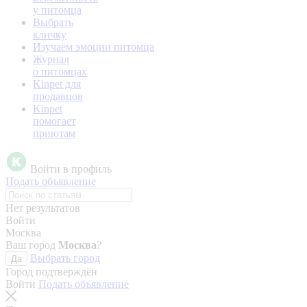
у питомца
Выбрать
кличку
Изучаем эмоции питомца
Журнал
о питомцах
Kinpet для
продавцов
Kinpet
помогает
приютам
Войти в профиль
Подать объявление
Нет результатов
Войти
Москва
Ваш город
Москва
?
Выбрать город
Да
Город подтверждён
Войти
Подать объявление