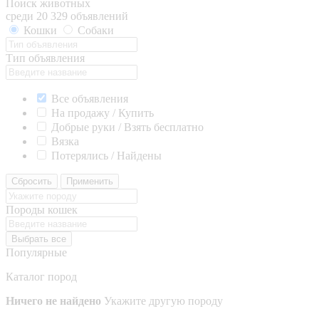
Поиск животных
среди 20 329 объявлений
Кошки
Собаки
Тип объявления
Все объявления
На продажу / Купить
Добрые руки / Взять бесплатно
Вязка
Потерялись / Найдены
Сбросить
Применить
Породы кошек
Выбрать все
Популярные
Каталог пород
Ничего не найдено
Укажите другую породу