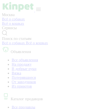
Москва
Всё о собаках
Всё о кошках
Сервисы
Поиск по статьям
Всё о собаках
Всё о кошках
Объявления
Все объявления
На продажу
В добрые руки
Вязка
Потерявшиеся
От заводчиков
Из приютов
Каталог продавцов
Все продавцы