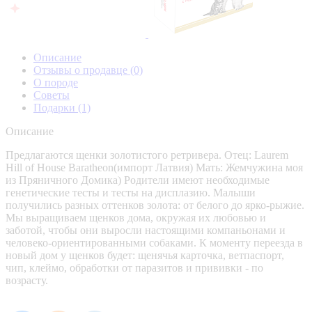
Описание
Отзывы о продавце
(0)
О породе
Советы
Подарки
(1)
Описание
Предлагаются щенки золотистого ретривера. Отец: Laurem
Hill of House Baratheon(импорт Латвия) Мать: Жемчужина моя
из Пряничного Домика) Родители имеют необходимые
генетические тесты и тесты на дисплазию. Малыши
получились разных оттенков золота: от белого до ярко-рыжие.
Мы выращиваем щенков дома, окружая их любовью и
заботой, чтобы они выросли настоящими компаньонами и
человеко-ориентированными собаками. К моменту переезда в
новый дом у щенков будет: щенячья карточка, ветпаспорт,
чип, клеймо, обработки от паразитов и прививки - по
возрасту.