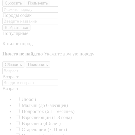
Сбросить
Применить
Породы собак
Выбрать все
Популярные
Каталог пород
Ничего не найдено
Укажите другую породу
Сбросить
Применить
Возраст
Возраст
Любой
Малыш (до 6 месяцев)
Подросток (6-11 месяцев)
Взрослеющий (1-3 года)
Взрослый (4-6 лет)
Стареющий (7-11 лет)