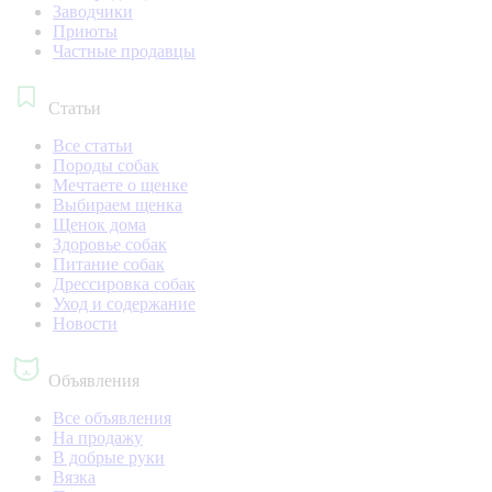
Заводчики
Приюты
Частные продавцы
Статьи
Все статьи
Породы собак
Мечтаете о щенке
Выбираем щенка
Щенок дома
Здоровье собак
Питание собак
Дрессировка собак
Уход и содержание
Новости
Объявления
Все объявления
На продажу
В добрые руки
Вязка