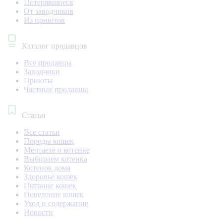
Потерявшиеся
От заводчиков
Из приютов
Каталог продавцов
Все продавцы
Заводчики
Приюты
Частные продавцы
Статьи
Все статьи
Породы кошек
Мечтаете о котенке
Выбираем котенка
Котенок дома
Здоровье кошек
Питание кошек
Поведение кошек
Уход и содержание
Новости