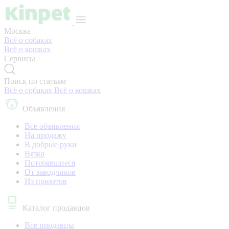
Москва
Всё о собаках
Всё о кошках
Сервисы
Поиск по статьям
Всё о собаках
Всё о кошках
Объявления
Все объявления
На продажу
В добрые руки
Вязка
Потерявшиеся
От заводчиков
Из приютов
Каталог продавцов
Все продавцы