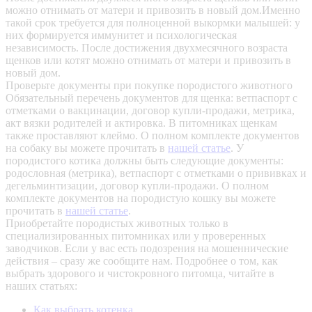
можно отнимать от матери и привозить в новый дом.Именно
такой срок требуется для полноценной выкормки малышей: у
них формируется иммунитет и психологическая
независимость. После достижения двухмесячного возраста
щенков или котят можно отнимать от матери и привозить в
новый дом.
Проверьте документы при покупке породистого животного
Обязательный перечень документов для щенка: ветпаспорт с
отметками о вакцинации, договор купли-продажи, метрика,
акт вязки родителей и актировка. В питомниках щенкам
также проставляют клеймо. О полном комплекте документов
на собаку вы можете прочитать в
нашей статье
.
У
породистого котика должны быть следующие документы:
родословная (метрика), ветпаспорт с отметками о прививках и
дегельминтизации, договор купли-продажи. О полном
комплекте документов на породистую кошку вы можете
прочитать в
нашей статье
.
Приобретайте породистых животных только в
специализированных питомниках или у проверенных
заводчиков. Если у вас есть подозрения на мошеннические
действия – сразу же сообщите нам.
Подробнее о том, как
выбрать здорового и чистокровного питомца, читайте в
наших статьях:
Как выбрать котенка