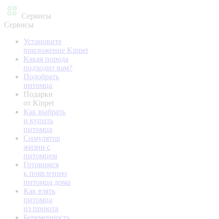
Сервисы
Сервисы
Установите
приложение Kinpet
Какая порода
подходит вам?
Подобрать
питомца
Подарки
от Kinpet
Как выбрать
и купить
питомца
Симулятор
жизни с
питомцем
Готовимся
к появлению
питомца дома
Как взять
питомца
из приюта
Беременность