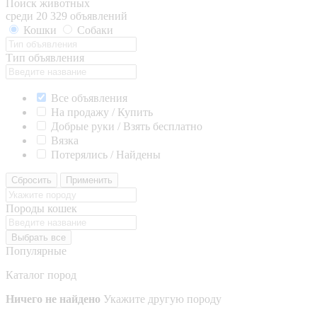
Поиск животных
среди 20 329 объявлений
Кошки
Собаки
Тип объявления
Все объявления
На продажу / Купить
Добрые руки / Взять бесплатно
Вязка
Потерялись / Найдены
Сбросить
Применить
Породы кошек
Выбрать все
Популярные
Каталог пород
Ничего не найдено
Укажите другую породу