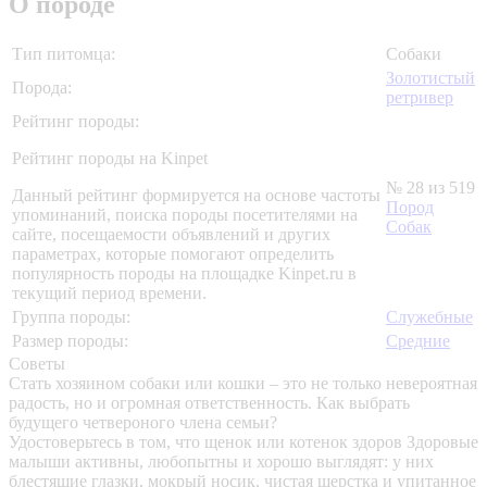
О породе
Тип питомца:
Собаки
Золотистый
Порода:
ретривер
Рейтинг породы:
Рейтинг породы на Kinpet
№ 28 из 519
Данный рейтинг формируется на основе частоты
Пород
упоминаний, поиска породы посетителями на
Собак
сайте, посещаемости объявлений и других
параметрах, которые помогают определить
популярность породы на площадке Kinpet.ru в
текущий период времени.
Группа породы:
Служебные
Размер породы:
Средние
Советы
Стать хозяином собаки или кошки – это не только невероятная
радость, но и огромная ответственность. Как выбрать
будущего четвероного члена семьи?
Удостоверьтесь в том, что щенок или котенок здоров
Здоровые
малыши активны, любопытны и хорошо выглядят: у них
блестящие глазки, мокрый носик, чистая шерстка и упитанное