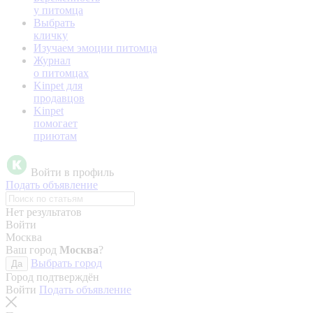
у питомца
Выбрать
кличку
Изучаем эмоции питомца
Журнал
о питомцах
Kinpet для
продавцов
Kinpet
помогает
приютам
Войти в профиль
Подать объявление
Нет результатов
Войти
Москва
Ваш город
Москва
?
Выбрать город
Да
Город подтверждён
Войти
Подать объявление