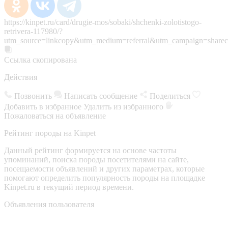
https://kinpet.ru/card/drugie-mos/sobaki/shchenki-zolotistogo-
retrivera-117980/?
utm_source=linkcopy&utm_medium=referral&utm_campaign=sharec
Ссылка скопирована
Действия
Позвонить
Написать сообщение
Поделиться
Добавить в избранное
Удалить из избранного
Пожаловаться на объявление
Рейтинг породы на Kinpet
Данный рейтинг формируется на основе частоты
упоминаний, поиска породы посетителями на сайте,
посещаемости объявлений и других параметрах, которые
помогают определить популярность породы на площадке
Kinpet.ru в текущий период времени.
Объявления пользователя