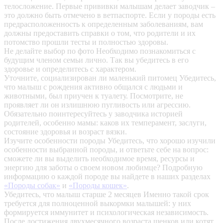
телосложение. Первые прививки малышам делает заводчик –
это должно быть отмечено в ветпаспорте. Если у породы есть
предрасположенность к определенным заболеваниям, вам
должны предоставить справки о том, что родители и их
потомство прошли тесты и полностью здоровы.
Не делайте выбор по фото
Необходимо познакомиться с
будущим членом семьи лично. Так вы убедитесь в его
здоровье и определитесь с характером.
Уточните, социализирован ли маленький питомец
Убедитесь,
что малыш с рождения активно общался с людьми и
животными, был приучен к туалету. Посмотрите, не
проявляет ли он излишнюю пугливость или агрессию.
Обязательно поинтересуйтесь у заводчика историей
родителей, особенно мамы: каков их темперамент, заслуги,
состояние здоровья и возраст вязки.
Изучите особенности породы
Убедитесь, что хорошо изучили
особенности выбранной породы, и ответьте себе на вопрос:
сможете ли вы выделить необходимое время, ресурсы и
энергию для заботы о своем новом любимце? Подробную
информацию о каждой породе вы найдете в наших разделах
«Породы собак»
и
«Породы кошек»
.
Убедитесь, что малыш старше 2 месяцев
Именно такой срок
требуется для полноценной выкормки малышей: у них
формируется иммунитет и психологическая независимость.
После достижения двухмесячного возраста щенков или котят