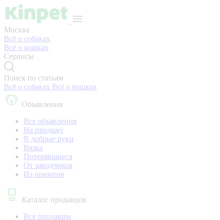
Москва
Всё о собаках
Всё о кошках
Сервисы
Поиск по статьям
Всё о собаках
Всё о кошках
Объявления
Все объявления
На продажу
В добрые руки
Вязка
Потерявшиеся
От заводчиков
Из приютов
Каталог продавцов
Все продавцы