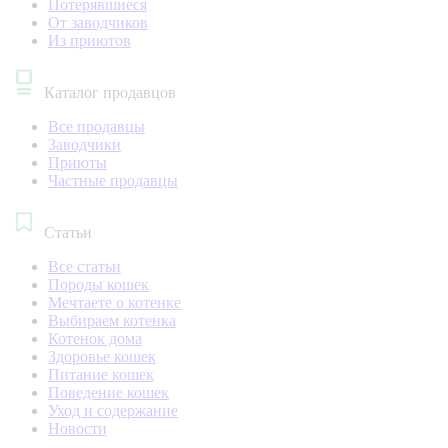
Потерявшиеся
От заводчиков
Из приютов
Каталог продавцов
Все продавцы
Заводчики
Приюты
Частные продавцы
Статьи
Все статьи
Породы кошек
Мечтаете о котенке
Выбираем котенка
Котенок дома
Здоровье кошек
Питание кошек
Поведение кошек
Уход и содержание
Новости