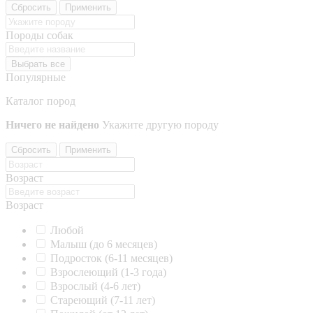
Сбросить
Применить
Породы собак
Выбрать все
Популярные
Каталог пород
Ничего не найдено
Укажите другую породу
Сбросить
Применить
Возраст
Возраст
Любой
Малыш (до 6 месяцев)
Подросток (6-11 месяцев)
Взрослеющий (1-3 года)
Взрослый (4-6 лет)
Стареющий (7-11 лет)