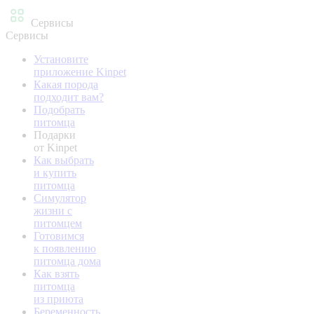
Сервисы
Сервисы
Установите
приложение Kinpet
Какая порода
подходит вам?
Подобрать
питомца
Подарки
от Kinpet
Как выбрать
и купить
питомца
Симулятор
жизни с
питомцем
Готовимся
к появлению
питомца дома
Как взять
питомца
из приюта
Беременность