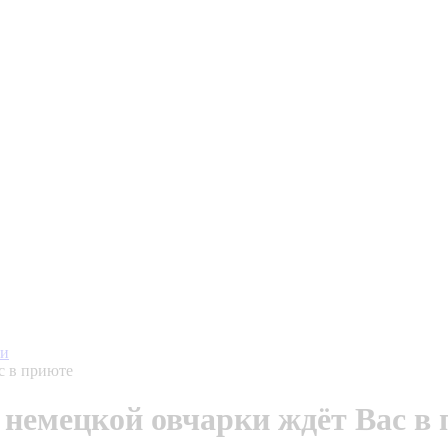
ти
с в приюте
немецкой овчарки ждёт Вас в