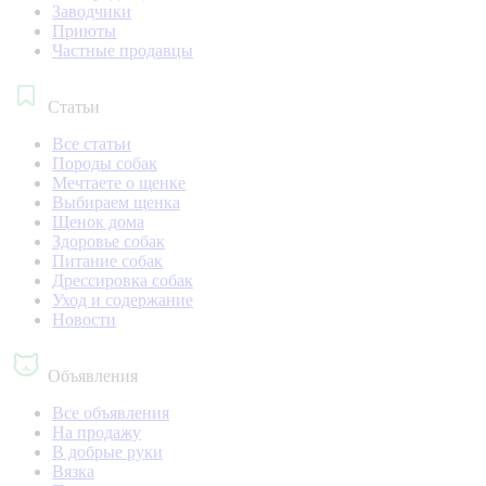
Заводчики
Приюты
Частные продавцы
Статьи
Все статьи
Породы собак
Мечтаете о щенке
Выбираем щенка
Щенок дома
Здоровье собак
Питание собак
Дрессировка собак
Уход и содержание
Новости
Объявления
Все объявления
На продажу
В добрые руки
Вязка