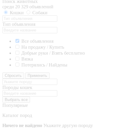
Поиск животных
среди 20 329 объявлений
Кошки
Собаки
Тип объявления
Все объявления
На продажу / Купить
Добрые руки / Взять бесплатно
Вязка
Потерялись / Найдены
Сбросить
Применить
Породы кошек
Выбрать все
Популярные
Каталог пород
Ничего не найдено
Укажите другую породу