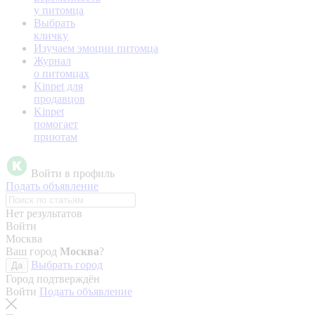
у питомца
Выбрать
кличку
Изучаем эмоции питомца
Журнал
о питомцах
Kinpet для
продавцов
Kinpet
помогает
приютам
Войти в профиль
Подать объявление
Нет результатов
Войти
Москва
Ваш город
Москва
?
Выбрать город
Да
Город подтверждён
Войти
Подать объявление