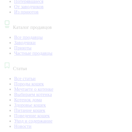
Потерявшиеся
От заводчиков
Из приютов
Каталог продавцов
Все продавцы
Заводчики
Приюты
Частные продавцы
Статьи
Все статьи
Породы кошек
Мечтаете о котенке
Выбираем котенка
Котенок дома
Здоровье кошек
Питание кошек
Поведение кошек
Уход и содержание
Новости