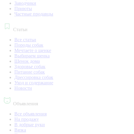
Заводчики
Приюты
Частные продавцы
Статьи
Все статьи
Породы собак
Мечтаете о щенке
Выбираем щенка
Щенок дома
Здоровье собак
Питание собак
Дрессировка собак
Уход и содержание
Новости
Объявления
Все объявления
На продажу
В добрые руки
Вязка