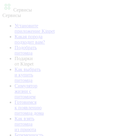
Сервисы
Сервисы
Установите
приложение Kinpet
Какая порода
подходит вам?
Подобрать
питомца
Подарки
от Kinpet
Как выбрать
и купить
питомца
Симулятор
жизни с
питомцем
Готовимся
к появлению
питомца дома
Как взять
питомца
из приюта
Беременность