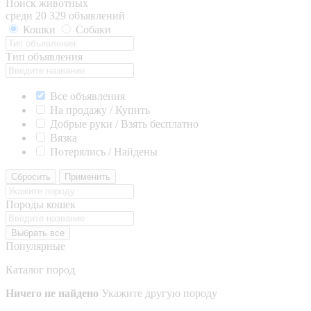
Поиск животных
среди 20 329 объявлений
Кошки
Собаки
Тип объявления
Все объявления
На продажу / Купить
Добрые руки / Взять бесплатно
Вязка
Потерялись / Найдены
Сбросить
Применить
Породы кошек
Выбрать все
Популярные
Каталог пород
Ничего не найдено
Укажите другую породу