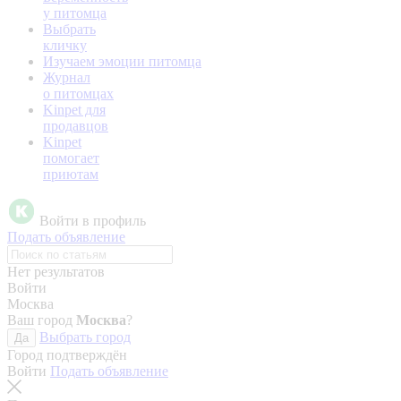
у питомца
Выбрать
кличку
Изучаем эмоции питомца
Журнал
о питомцах
Kinpet для
продавцов
Kinpet
помогает
приютам
Войти в профиль
Подать объявление
Нет результатов
Войти
Москва
Ваш город
Москва
?
Выбрать город
Да
Город подтверждён
Войти
Подать объявление