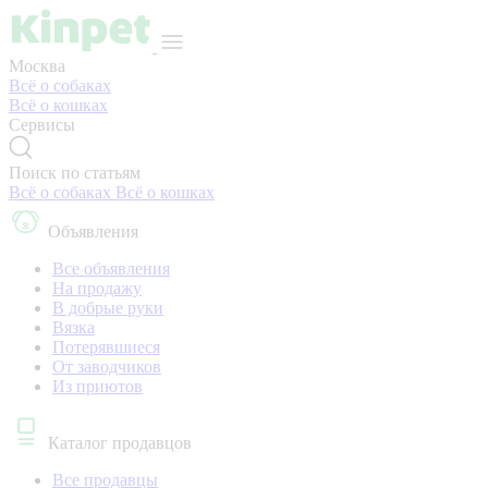
Москва
Всё о собаках
Всё о кошках
Сервисы
Поиск по статьям
Всё о собаках
Всё о кошках
Объявления
Все объявления
На продажу
В добрые руки
Вязка
Потерявшиеся
От заводчиков
Из приютов
Каталог продавцов
Все продавцы