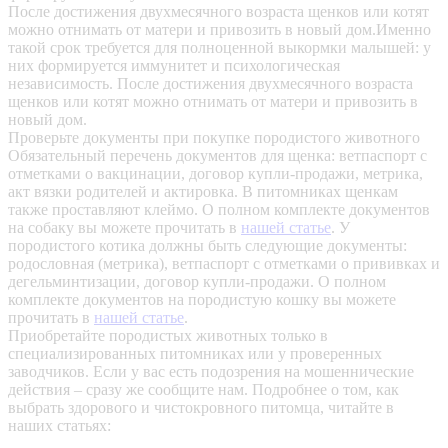
После достижения двухмесячного возраста щенков или котят
можно отнимать от матери и привозить в новый дом.Именно
такой срок требуется для полноценной выкормки малышей: у
них формируется иммунитет и психологическая
независимость. После достижения двухмесячного возраста
щенков или котят можно отнимать от матери и привозить в
новый дом.
Проверьте документы при покупке породистого животного
Обязательный перечень документов для щенка: ветпаспорт с
отметками о вакцинации, договор купли-продажи, метрика,
акт вязки родителей и актировка. В питомниках щенкам
также проставляют клеймо. О полном комплекте документов
на собаку вы можете прочитать в
нашей статье
.
У
породистого котика должны быть следующие документы:
родословная (метрика), ветпаспорт с отметками о прививках и
дегельминтизации, договор купли-продажи. О полном
комплекте документов на породистую кошку вы можете
прочитать в
нашей статье
.
Приобретайте породистых животных только в
специализированных питомниках или у проверенных
заводчиков. Если у вас есть подозрения на мошеннические
действия – сразу же сообщите нам.
Подробнее о том, как
выбрать здорового и чистокровного питомца, читайте в
наших статьях: