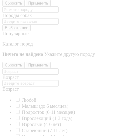
Сбросить
Применить
Породы собак
Выбрать все
Популярные
Каталог пород
Ничего не найдено
Укажите другую породу
Сбросить
Применить
Возраст
Возраст
Любой
Малыш (до 6 месяцев)
Подросток (6-11 месяцев)
Взрослеющий (1-3 года)
Взрослый (4-6 лет)
Стареющий (7-11 лет)