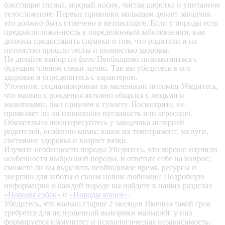
блестящие глазки, мокрый носик, чистая шерстка и упитанное
телосложение. Первые прививки малышам делает заводчик –
это должно быть отмечено в ветпаспорте. Если у породы есть
предрасположенность к определенным заболеваниям, вам
должны предоставить справки о том, что родители и их
потомство прошли тесты и полностью здоровы.
Не делайте выбор по фото
Необходимо познакомиться с
будущим членом семьи лично. Так вы убедитесь в его
здоровье и определитесь с характером.
Уточните, социализирован ли маленький питомец
Убедитесь,
что малыш с рождения активно общался с людьми и
животными, был приучен к туалету. Посмотрите, не
проявляет ли он излишнюю пугливость или агрессию.
Обязательно поинтересуйтесь у заводчика историей
родителей, особенно мамы: каков их темперамент, заслуги,
состояние здоровья и возраст вязки.
Изучите особенности породы
Убедитесь, что хорошо изучили
особенности выбранной породы, и ответьте себе на вопрос:
сможете ли вы выделить необходимое время, ресурсы и
энергию для заботы о своем новом любимце? Подробную
информацию о каждой породе вы найдете в наших разделах
«Породы собак»
и
«Породы кошек»
.
Убедитесь, что малыш старше 2 месяцев
Именно такой срок
требуется для полноценной выкормки малышей: у них
формируется иммунитет и психологическая независимость.