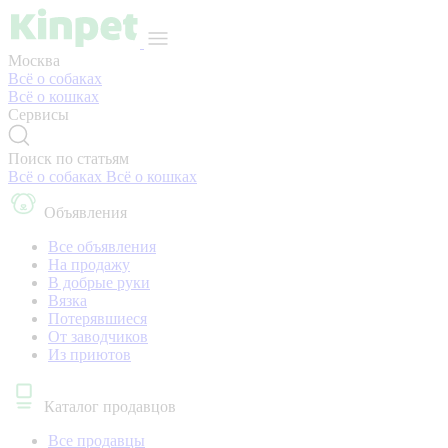
Москва
Всё о собаках
Всё о кошках
Сервисы
Поиск по статьям
Всё о собаках
Всё о кошках
Объявления
Все объявления
На продажу
В добрые руки
Вязка
Потерявшиеся
От заводчиков
Из приютов
Каталог продавцов
Все продавцы