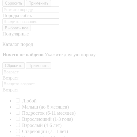
Сбросить
Применить
Породы собак
Выбрать все
Популярные
Каталог пород
Ничего не найдено
Укажите другую породу
Сбросить
Применить
Возраст
Возраст
Любой
Малыш (до 6 месяцев)
Подросток (6-11 месяцев)
Взрослеющий (1-3 года)
Взрослый (4-6 лет)
Стареющий (7-11 лет)