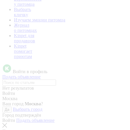
у питомца
Выбрать
кличку
Изучаем эмоции питомца
Журнал
о питомцах
Kinpet для
продавцов
Kinpet
помогает
приютам
Войти в профиль
Подать объявление
Нет результатов
Войти
Москва
Ваш город
Москва
?
Выбрать город
Да
Город подтверждён
Войти
Подать объявление