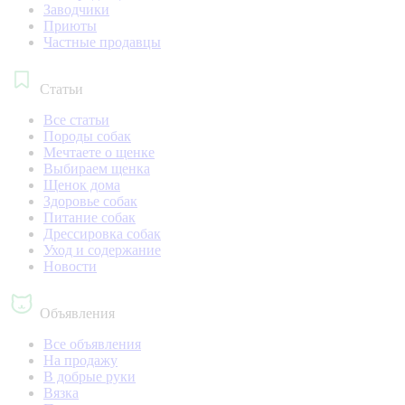
Заводчики
Приюты
Частные продавцы
Статьи
Все статьи
Породы собак
Мечтаете о щенке
Выбираем щенка
Щенок дома
Здоровье собак
Питание собак
Дрессировка собак
Уход и содержание
Новости
Объявления
Все объявления
На продажу
В добрые руки
Вязка