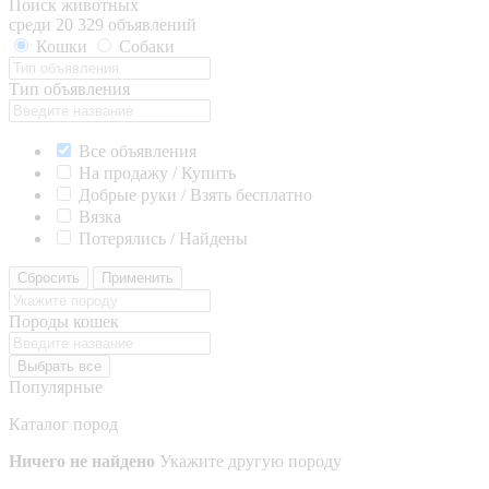
Поиск животных
среди 20 329 объявлений
Кошки
Собаки
Тип объявления
Все объявления
На продажу / Купить
Добрые руки / Взять бесплатно
Вязка
Потерялись / Найдены
Сбросить
Применить
Породы кошек
Выбрать все
Популярные
Каталог пород
Ничего не найдено
Укажите другую породу