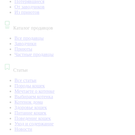
Потерявшиеся
От заводчиков
Из приютов
Каталог продавцов
Все продавцы
Заводчики
Приюты
Частные продавцы
Статьи
Все статьи
Породы кошек
Мечтаете о котенке
Выбираем котенка
Котенок дома
Здоровье кошек
Питание кошек
Поведение кошек
Уход и содержание
Новости