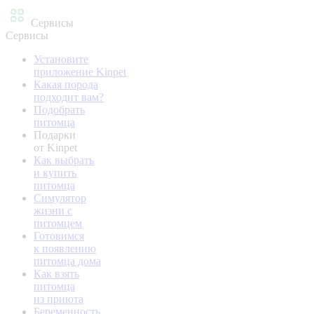
Сервисы
Сервисы
Установите
приложение Kinpet
Какая порода
подходит вам?
Подобрать
питомца
Подарки
от Kinpet
Как выбрать
и купить
питомца
Симулятор
жизни с
питомцем
Готовимся
к появлению
питомца дома
Как взять
питомца
из приюта
Беременность