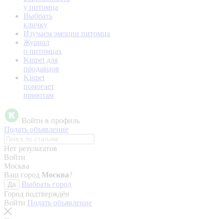
у питомца
Выбрать
кличку
Изучаем эмоции питомца
Журнал
о питомцах
Kinpet для
продавцов
Kinpet
помогает
приютам
Войти в профиль
Подать объявление
Нет результатов
Войти
Москва
Ваш город
Москва
?
Выбрать город
Да
Город подтверждён
Войти
Подать объявление