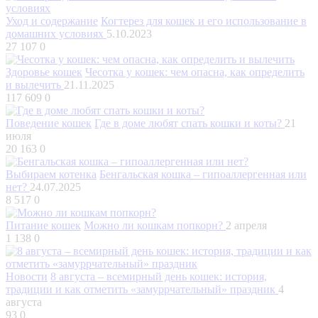
Уход и содержание
Когтерез для кошек и его использование в
домашних условиях
5.10.2023
27 107
0
Здоровье кошек
Чесотка у кошек: чем опасна, как определить
и вылечить
21.11.2025
117 609
0
Поведение кошек
Где в доме любят спать кошки и коты?
21
июля
20 163
0
Выбираем котенка
Бенгальская кошка – гипоаллергенная или
нет?
24.07.2025
8 517
0
Питание кошек
Можно ли кошкам попкорн?
2 апреля
1 138
0
Новости
8 августа – всемирный день кошек: история,
традиции и как отметить «замуррчательный» праздник
4
августа
93
0