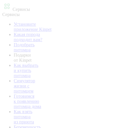
Сервисы
Сервисы
Установите
приложение Kinpet
Какая порода
подходит вам?
Подобрать
питомца
Подарки
от Kinpet
Как выбрать
и купить
питомца
Симулятор
жизни с
питомцем
Готовимся
к появлению
питомца дома
Как взять
питомца
из приюта
Беременность