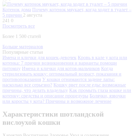
Котенок дома
Почему котенок мяукает, когда ходит в туалет –
5 причин
2 августа
241
0
Посмотреть все
Более 1 500 статей
Больше материалов
Популярные статьи
Имена и клички для кошек-девочек
Кровь в кале у кота или
котенка: 7 причин возникновения и варианты помощи
питомцу
Имена и клички для котов-мальчиков
Когда
стерилизовать кошку: оптимальный возраст, показания и
противопоказания
У кошки отнимаются задние лапы:
насколько все серьезно?
Кошку рвет после еды: возможные
причины, что делать владельцу
Как промыть глаза кошке или
котенку: средства и описание процедуры
Болячки, язвочки
или коросты у кота? Причины и возможное лечение
Характеристики шотландской
вислоухой кошки
Характер
Воспитание
Здоровье
Уход и содержание