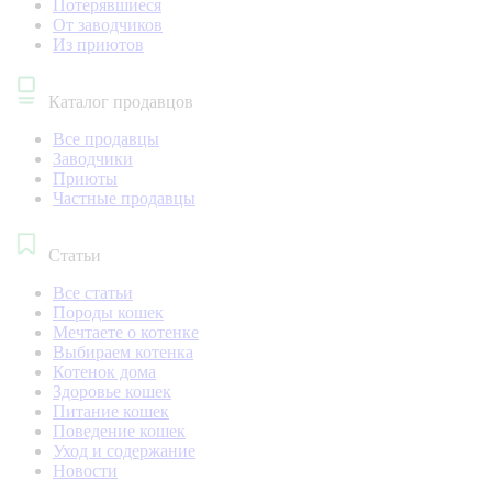
Потерявшиеся
От заводчиков
Из приютов
Каталог продавцов
Все продавцы
Заводчики
Приюты
Частные продавцы
Статьи
Все статьи
Породы кошек
Мечтаете о котенке
Выбираем котенка
Котенок дома
Здоровье кошек
Питание кошек
Поведение кошек
Уход и содержание
Новости