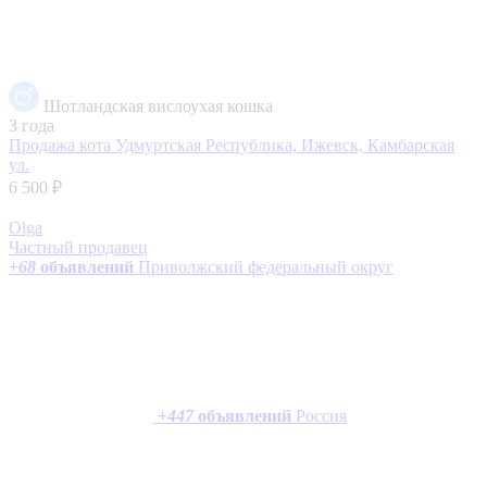
Шотландская вислоухая кошка
3 года
Продажа кота
Удмуртская Республика, Ижевск, Камбарская
ул.
6 500 ₽
Olga
Частный продавец
+
68
объявлений
Приволжский федеральный округ
+
447
объявлений
Россия