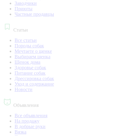
Заводчики
Приюты
Частные продавцы
Статьи
Все статьи
Породы собак
Мечтаете о щенке
Выбираем щенка
Щенок дома
Здоровье собак
Питание собак
Дрессировка собак
Уход и содержание
Новости
Объявления
Все объявления
На продажу
В добрые руки
Вязка