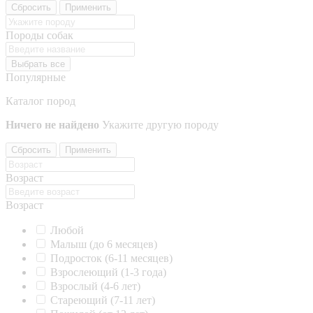
Сбросить
Применить
Породы собак
Выбрать все
Популярные
Каталог пород
Ничего не найдено
Укажите другую породу
Сбросить
Применить
Возраст
Возраст
Любой
Малыш (до 6 месяцев)
Подросток (6-11 месяцев)
Взрослеющий (1-3 года)
Взрослый (4-6 лет)
Стареющий (7-11 лет)