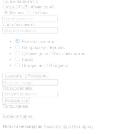
Поиск животных
среди 20 329 объявлений
Кошки
Собаки
Тип объявления
Все объявления
На продажу / Купить
Добрые руки / Взять бесплатно
Вязка
Потерялись / Найдены
Сбросить
Применить
Породы кошек
Выбрать все
Популярные
Каталог пород
Ничего не найдено
Укажите другую породу