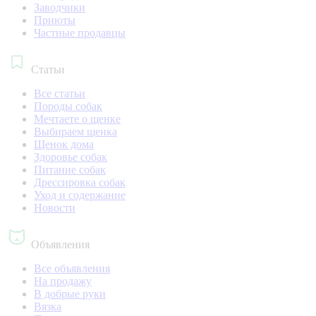
Заводчики
Приюты
Частные продавцы
Статьи
Все статьи
Породы собак
Мечтаете о щенке
Выбираем щенка
Щенок дома
Здоровье собак
Питание собак
Дрессировка собак
Уход и содержание
Новости
Объявления
Все объявления
На продажу
В добрые руки
Вязка