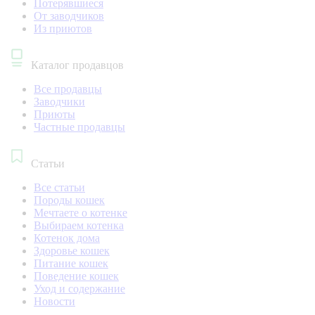
Потерявшиеся
От заводчиков
Из приютов
Каталог продавцов
Все продавцы
Заводчики
Приюты
Частные продавцы
Статьи
Все статьи
Породы кошек
Мечтаете о котенке
Выбираем котенка
Котенок дома
Здоровье кошек
Питание кошек
Поведение кошек
Уход и содержание
Новости