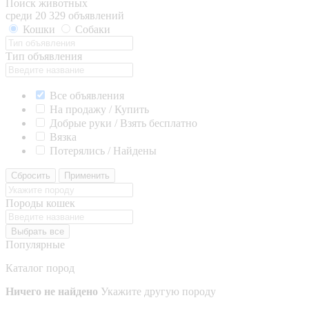
Поиск животных
среди 20 329 объявлений
Кошки
Собаки
Тип объявления
Все объявления
На продажу / Купить
Добрые руки / Взять бесплатно
Вязка
Потерялись / Найдены
Сбросить
Применить
Породы кошек
Выбрать все
Популярные
Каталог пород
Ничего не найдено
Укажите другую породу