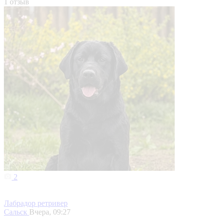
1 отзыв
2
Лабрадор ретривер
Сальск
Вчера, 09:27