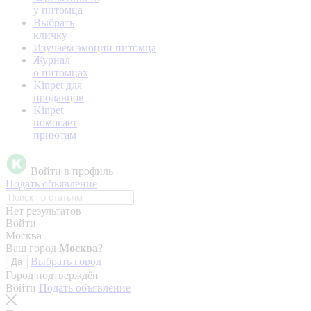
у питомца
Выбрать
кличку
Изучаем эмоции питомца
Журнал
о питомцах
Kinpet для
продавцов
Kinpet
помогает
приютам
Войти в профиль
Подать объявление
Нет результатов
Войти
Москва
Ваш город
Москва
?
Выбрать город
Да
Город подтверждён
Войти
Подать объявление