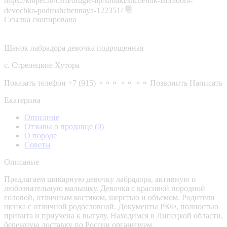
https://kinpet.ru/card/drugie-lip/sobaki/shchenok-labradora-
devochka-podroshchennaya-122351/
Ссылка скопирована
Щенок лабрадора девочка подрощенная
с. Стрелецкие Хутора
Показать телефон
+7 (915) ⚬⚬⚬ ⚬⚬ ⚬⚬
Позвонить
Написать
Екатерина
Описание
Отзывы о продавце
(0)
О породе
Советы
Описание
Предлагаем шикарную девочку лабрадора, активную и
любознательную малышку. Девочка с красивой породной
головой, отличным костяком, шерстью и объемом. Родители
щенка с отличной родословной. Документы РКФ, полностью
привита и приучена к выгулу. Находимся в Липецкой области,
бережную доставку по России организуем.