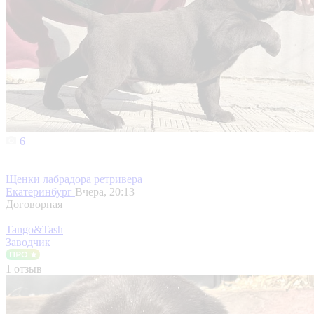
6
Щенки лабрадора ретривера
Екатеринбург
Вчера, 20:13
Договорная
Tango&Tash
Заводчик
1 отзыв