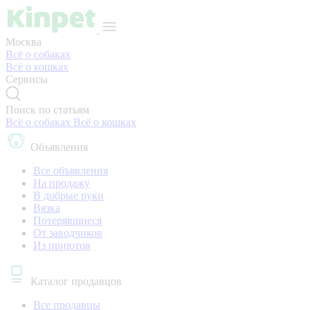
Москва
Всё о собаках
Всё о кошках
Сервисы
Поиск по статьям
Всё о собаках
Всё о кошках
Объявления
Все объявления
На продажу
В добрые руки
Вязка
Потерявшиеся
От заводчиков
Из приютов
Каталог продавцов
Все продавцы