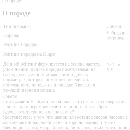
О породе
О породе
Тип питомца:
Собаки
Лабрадор-
Порода:
ретривер
Рейтинг породы:
Рейтинг породы на Kinpet
Данный рейтинг формируется на основе частоты
№ 12 из
упоминаний, поиска породы посетителями на
519
сайте, посещаемости объявлений и других
параметрах, которые помогают определить
популярность породы на площадке Kinpet.ru в
текущий период времени.
Советы
Стать хозяином собаки или кошки – это не только невероятная
радость, но и огромная ответственность. Как выбрать
будущего четвероного члена семьи?
Удостоверьтесь в том, что щенок или котенок здоров
Здоровые
малыши активны, любопытны и хорошо выглядят: у них
блестящие глазки, мокрый носик, чистая шерстка и упитанное