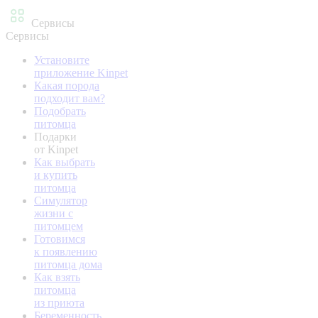
Сервисы
Сервисы
Установите
приложение Kinpet
Какая порода
подходит вам?
Подобрать
питомца
Подарки
от Kinpet
Как выбрать
и купить
питомца
Симулятор
жизни с
питомцем
Готовимся
к появлению
питомца дома
Как взять
питомца
из приюта
Беременность