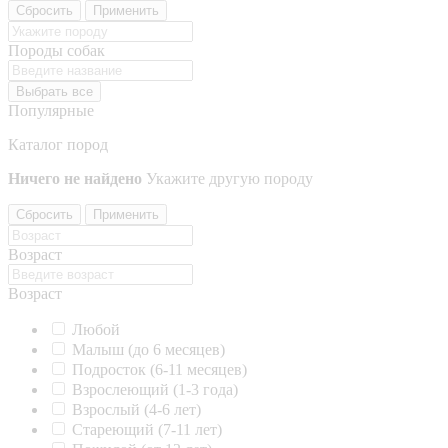
Сбросить
Применить
Породы собак
Выбрать все
Популярные
Каталог пород
Ничего не найдено
Укажите другую породу
Сбросить
Применить
Возраст
Возраст
Любой
Малыш (до 6 месяцев)
Подросток (6-11 месяцев)
Взрослеющий (1-3 года)
Взрослый (4-6 лет)
Стареющий (7-11 лет)