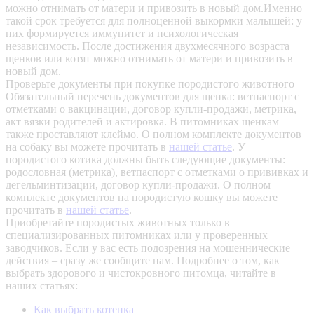
можно отнимать от матери и привозить в новый дом.Именно
такой срок требуется для полноценной выкормки малышей: у
них формируется иммунитет и психологическая
независимость. После достижения двухмесячного возраста
щенков или котят можно отнимать от матери и привозить в
новый дом.
Проверьте документы при покупке породистого животного
Обязательный перечень документов для щенка: ветпаспорт с
отметками о вакцинации, договор купли-продажи, метрика,
акт вязки родителей и актировка. В питомниках щенкам
также проставляют клеймо. О полном комплекте документов
на собаку вы можете прочитать в
нашей статье
.
У
породистого котика должны быть следующие документы:
родословная (метрика), ветпаспорт с отметками о прививках и
дегельминтизации, договор купли-продажи. О полном
комплекте документов на породистую кошку вы можете
прочитать в
нашей статье
.
Приобретайте породистых животных только в
специализированных питомниках или у проверенных
заводчиков. Если у вас есть подозрения на мошеннические
действия – сразу же сообщите нам.
Подробнее о том, как
выбрать здорового и чистокровного питомца, читайте в
наших статьях:
Как выбрать котенка