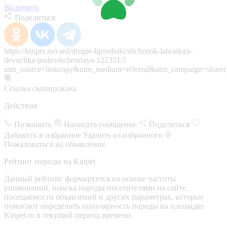
Включить
Поделиться
https://kinpet.ru/card/drugie-lip/sobaki/shchenok-labradora-
devochka-podroshchennaya-122351/?
utm_source=linkcopy&utm_medium=referral&utm_campaign=sharec
Ссылка скопирована
Действия
Позвонить
Написать сообщение
Поделиться
Добавить в избранное
Удалить из избранного
Пожаловаться на объявление
Рейтинг породы на Kinpet
Данный рейтинг формируется на основе частоты
упоминаний, поиска породы посетителями на сайте,
посещаемости объявлений и других параметрах, которые
помогают определить популярность породы на площадке
Kinpet.ru в текущий период времени.