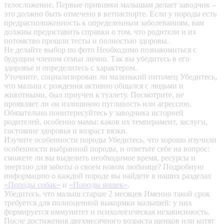
телосложение. Первые прививки малышам делает заводчик –
это должно быть отмечено в ветпаспорте. Если у породы есть
предрасположенность к определенным заболеваниям, вам
должны предоставить справки о том, что родители и их
потомство прошли тесты и полностью здоровы.
Не делайте выбор по фото
Необходимо познакомиться с
будущим членом семьи лично. Так вы убедитесь в его
здоровье и определитесь с характером.
Уточните, социализирован ли маленький питомец
Убедитесь,
что малыш с рождения активно общался с людьми и
животными, был приучен к туалету. Посмотрите, не
проявляет ли он излишнюю пугливость или агрессию.
Обязательно поинтересуйтесь у заводчика историей
родителей, особенно мамы: каков их темперамент, заслуги,
состояние здоровья и возраст вязки.
Изучите особенности породы
Убедитесь, что хорошо изучили
особенности выбранной породы, и ответьте себе на вопрос:
сможете ли вы выделить необходимое время, ресурсы и
энергию для заботы о своем новом любимце? Подробную
информацию о каждой породе вы найдете в наших разделах
«Породы собак»
и
«Породы кошек»
.
Убедитесь, что малыш старше 2 месяцев
Именно такой срок
требуется для полноценной выкормки малышей: у них
формируется иммунитет и психологическая независимость.
После достижения двухмесячного возраста щенков или котят