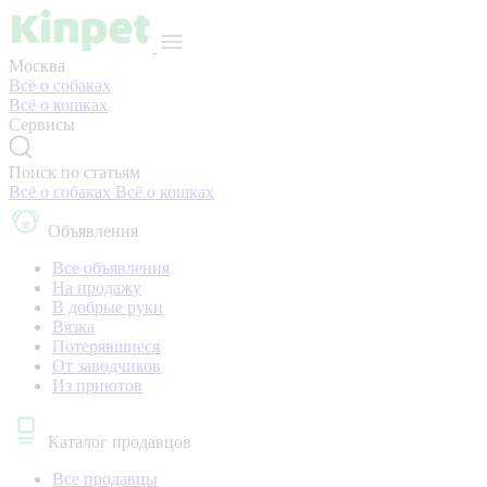
Москва
Всё о собаках
Всё о кошках
Сервисы
Поиск по статьям
Всё о собаках
Всё о кошках
Объявления
Все объявления
На продажу
В добрые руки
Вязка
Потерявшиеся
От заводчиков
Из приютов
Каталог продавцов
Все продавцы