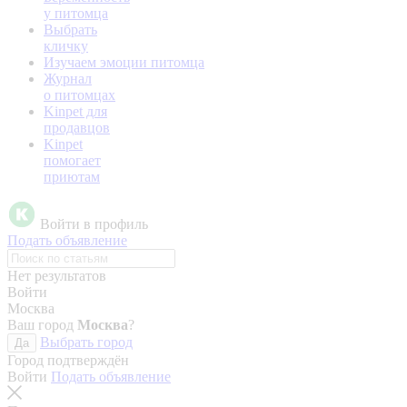
у питомца
Выбрать
кличку
Изучаем эмоции питомца
Журнал
о питомцах
Kinpet для
продавцов
Kinpet
помогает
приютам
Войти в профиль
Подать объявление
Нет результатов
Войти
Москва
Ваш город
Москва
?
Выбрать город
Да
Город подтверждён
Войти
Подать объявление