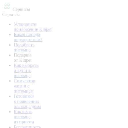
Сервисы
Сервисы
Установите
приложение Kinpet
Какая порода
подходит вам?
Подобрать
питомца
Подарки
от Kinpet
Как выбрать
и купить
питомца
Симулятор
жизни с
питомцем
Готовимся
к появлению
питомца дома
Как взять
питомца
из приюта
Беременность