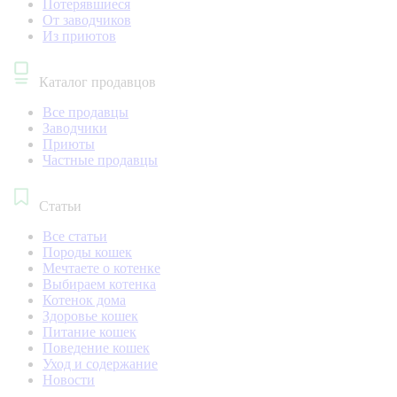
Потерявшиеся
От заводчиков
Из приютов
Каталог продавцов
Все продавцы
Заводчики
Приюты
Частные продавцы
Статьи
Все статьи
Породы кошек
Мечтаете о котенке
Выбираем котенка
Котенок дома
Здоровье кошек
Питание кошек
Поведение кошек
Уход и содержание
Новости