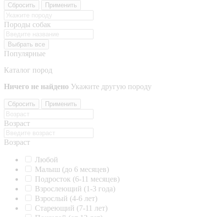
Сбросить
Применить
Породы собак
Выбрать все
Популярные
Каталог пород
Ничего не найдено
Укажите другую породу
Сбросить
Применить
Возраст
Возраст
Любой
Малыш (до 6 месяцев)
Подросток (6-11 месяцев)
Взрослеющий (1-3 года)
Взрослый (4-6 лет)
Стареющий (7-11 лет)