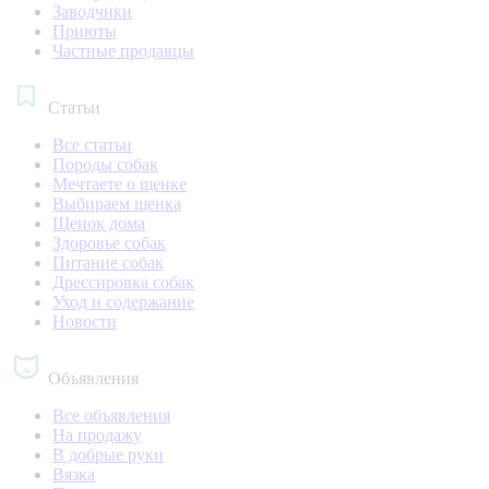
Заводчики
Приюты
Частные продавцы
Статьи
Все статьи
Породы собак
Мечтаете о щенке
Выбираем щенка
Щенок дома
Здоровье собак
Питание собак
Дрессировка собак
Уход и содержание
Новости
Объявления
Все объявления
На продажу
В добрые руки
Вязка