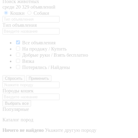
Поиск животных
среди 20 329 объявлений
Кошки
Собаки
Тип объявления
Все объявления
На продажу / Купить
Добрые руки / Взять бесплатно
Вязка
Потерялись / Найдены
Сбросить
Применить
Породы кошек
Выбрать все
Популярные
Каталог пород
Ничего не найдено
Укажите другую породу