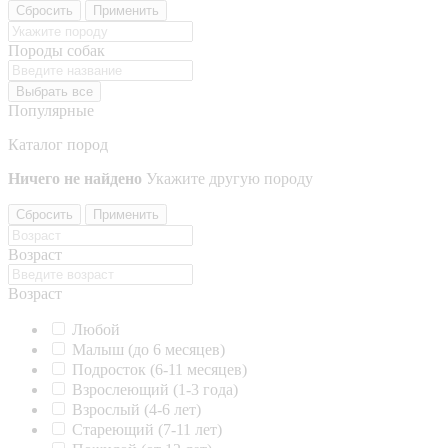
Сбросить
Применить
Породы собак
Выбрать все
Популярные
Каталог пород
Ничего не найдено
Укажите другую породу
Сбросить
Применить
Возраст
Возраст
Любой
Малыш (до 6 месяцев)
Подросток (6-11 месяцев)
Взрослеющий (1-3 года)
Взрослый (4-6 лет)
Стареющий (7-11 лет)