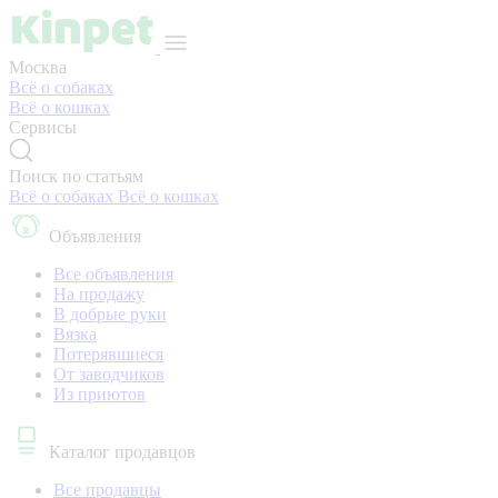
Москва
Всё о собаках
Всё о кошках
Сервисы
Поиск по статьям
Всё о собаках
Всё о кошках
Объявления
Все объявления
На продажу
В добрые руки
Вязка
Потерявшиеся
От заводчиков
Из приютов
Каталог продавцов
Все продавцы