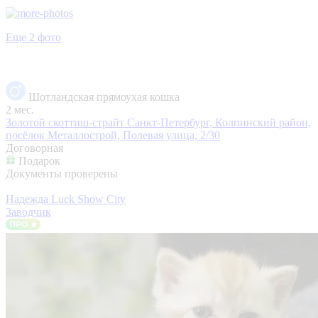
Еще 2 фото
Шотландская прямоухая кошка
2 мес.
Золотой скоттиш-страйт
Санкт-Петербург, Колпинский район,
посёлок Металлострой, Полевая улица, 2/30
Договорная
Подарок
Документы проверены
Надежда Luck Show City
Заводчик