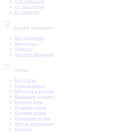
Потерявшиеся
От заводчиков
Из приютов
Каталог продавцов
Все продавцы
Заводчики
Приюты
Частные продавцы
Статьи
Все статьи
Породы кошек
Мечтаете о котенке
Выбираем котенка
Котенок дома
Здоровье кошек
Питание кошек
Поведение кошек
Уход и содержание
Новости