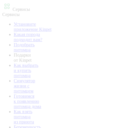
Сервисы
Сервисы
Установите
приложение Kinpet
Какая порода
подходит вам?
Подобрать
питомца
Подарки
от Kinpet
Как выбрать
и купить
питомца
Симулятор
жизни с
питомцем
Готовимся
к появлению
питомца дома
Как взять
питомца
из приюта
Беременность