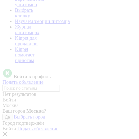
у питомца
Выбрать
кличку
Изучаем эмоции питомца
Журнал
о питомцах
Kinpet для
продавцов
Kinpet
помогает
приютам
Войти в профиль
Подать объявление
Нет результатов
Войти
Москва
Ваш город
Москва
?
Выбрать город
Да
Город подтверждён
Войти
Подать объявление