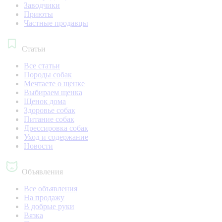
Заводчики
Приюты
Частные продавцы
Статьи
Все статьи
Породы собак
Мечтаете о щенке
Выбираем щенка
Щенок дома
Здоровье собак
Питание собак
Дрессировка собак
Уход и содержание
Новости
Объявления
Все объявления
На продажу
В добрые руки
Вязка