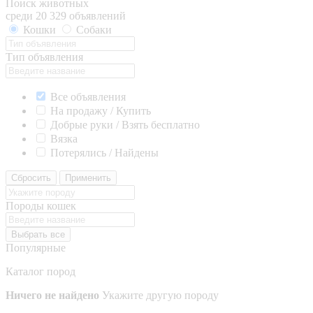
Поиск животных
среди 20 329 объявлений
Кошки
Собаки
Тип объявления
Все объявления
На продажу / Купить
Добрые руки / Взять бесплатно
Вязка
Потерялись / Найдены
Сбросить
Применить
Породы кошек
Выбрать все
Популярные
Каталог пород
Ничего не найдено
Укажите другую породу