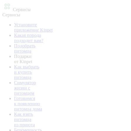
Сервисы
Сервисы
Установите
приложение Kinpet
Какая порода
подходит вам?
Подобрать
питомца
Подарки
от Kinpet
Как выбрать
и купить
питомца
Симулятор
жизни с
питомцем
Готовимся
к появлению
питомца дома
Как взять
питомца
из приюта
Беременность