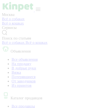
Москва
Всё о собаках
Всё о кошках
Сервисы
Поиск по статьям
Всё о собаках
Всё о кошках
Объявления
Все объявления
На продажу
В добрые руки
Вязка
Потерявшиеся
От заводчиков
Из приютов
Каталог продавцов
Все продавцы