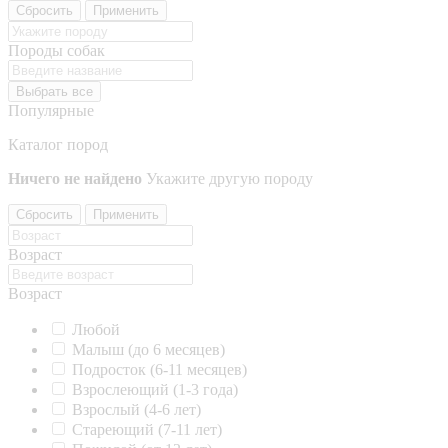
Сбросить
Применить
Породы собак
Выбрать все
Популярные
Каталог пород
Ничего не найдено
Укажите другую породу
Сбросить
Применить
Возраст
Возраст
Любой
Малыш (до 6 месяцев)
Подросток (6-11 месяцев)
Взрослеющий (1-3 года)
Взрослый (4-6 лет)
Стареющий (7-11 лет)