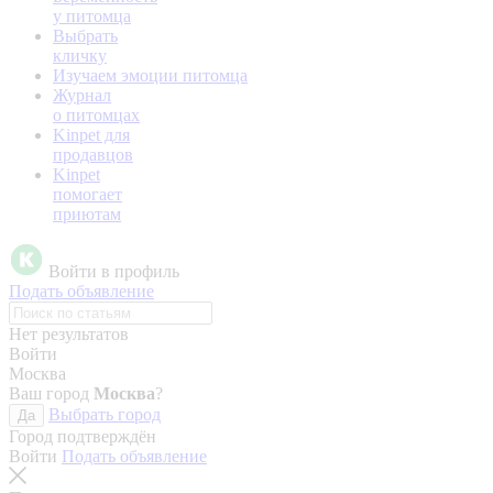
у питомца
Выбрать
кличку
Изучаем эмоции питомца
Журнал
о питомцах
Kinpet для
продавцов
Kinpet
помогает
приютам
Войти в профиль
Подать объявление
Нет результатов
Войти
Москва
Ваш город
Москва
?
Выбрать город
Да
Город подтверждён
Войти
Подать объявление