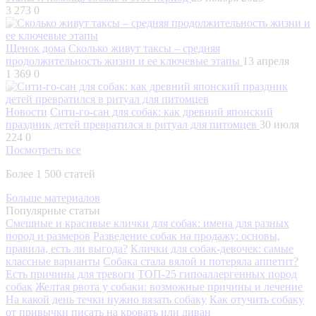
3 273
0
Щенок дома
Сколько живут таксы – средняя
продолжительность жизни и ее ключевые этапы
13 апреля
1 369
0
Новости
Сити-го-сан для собак: как древний японский
праздник детей превратился в ритуал для питомцев
30 июля
224
0
Посмотреть все
Более 1 500 статей
Больше материалов
Популярные статьи
Смешные и красивые клички для собак: имена для разных
пород и размеров
Разведение собак на продажу: основы,
правила, есть ли выгода?
Клички для собак-девочек: самые
классные варианты
Собака стала вялой и потеряла аппетит?
Есть причины для тревоги
ТОП-25 гипоаллергенных пород
собак
Желтая рвота у собаки: возможные причины и лечение
На какой день течки нужно вязать собаку
Как отучить собаку
от привычки писать на кровать или диван