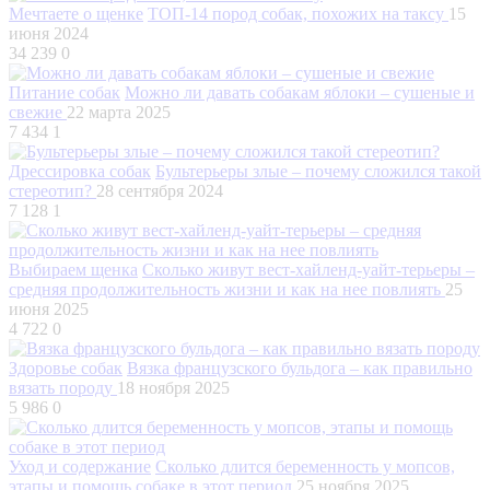
Мечтаете о щенке
ТОП-14 пород собак, похожих на таксу
15
июня 2024
34 239
0
Питание собак
Можно ли давать собакам яблоки – сушеные и
свежие
22 марта 2025
7 434
1
Дрессировка собак
Бультерьеры злые – почему сложился такой
стереотип?
28 сентября 2024
7 128
1
Выбираем щенка
Сколько живут вест-хайленд-уайт-терьеры –
средняя продолжительность жизни и как на нее повлиять
25
июня 2025
4 722
0
Здоровье собак
Вязка французского бульдога – как правильно
вязать породу
18 ноября 2025
5 986
0
Уход и содержание
Сколько длится беременность у мопсов,
этапы и помощь собаке в этот период
25 ноября 2025