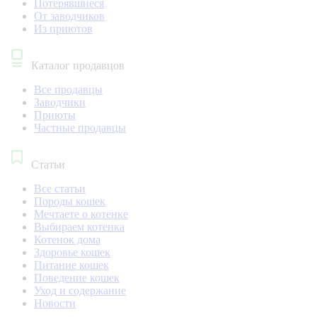
Потерявшиеся
От заводчиков
Из приютов
Каталог продавцов
Все продавцы
Заводчики
Приюты
Частные продавцы
Статьи
Все статьи
Породы кошек
Мечтаете о котенке
Выбираем котенка
Котенок дома
Здоровье кошек
Питание кошек
Поведение кошек
Уход и содержание
Новости