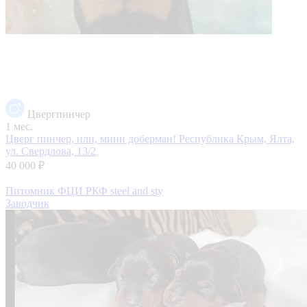
Цвергпинчер
1 мес.
Цверг пинчер, или, мини доберман!
Республика Крым, Ялта,
ул. Свердлова, 13/2
40 000 ₽
Питомник ФЦИ РКФ steel and sty
Заводчик