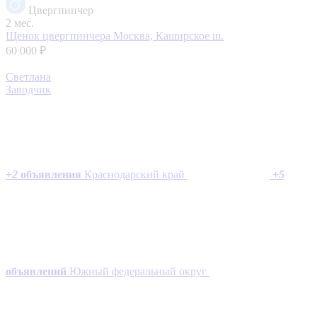
Цвергпинчер
2 мес.
Щенок цвергпинчера
Москва, Каширское ш.
60 000 ₽
Светлана
Заводчик
+
2
объявления
Краснодарский край
+
5
объявлений
Южный федеральный округ