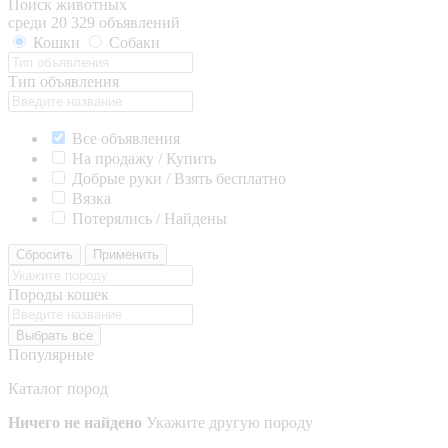
Поиск животных
среди 20 329 объявлений
Кошки
Собаки
Тип объявления
Все объявления
На продажу / Купить
Добрые руки / Взять бесплатно
Вязка
Потерялись / Найдены
Сбросить
Применить
Породы кошек
Выбрать все
Популярные
Каталог пород
Ничего не найдено
Укажите другую породу