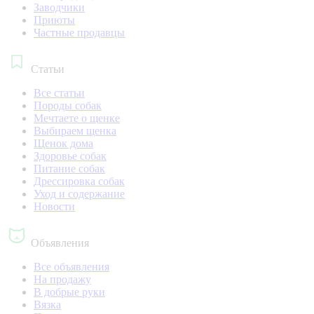
Заводчики
Приюты
Частные продавцы
Статьи
Все статьи
Породы собак
Мечтаете о щенке
Выбираем щенка
Щенок дома
Здоровье собак
Питание собак
Дрессировка собак
Уход и содержание
Новости
Объявления
Все объявления
На продажу
В добрые руки
Вязка