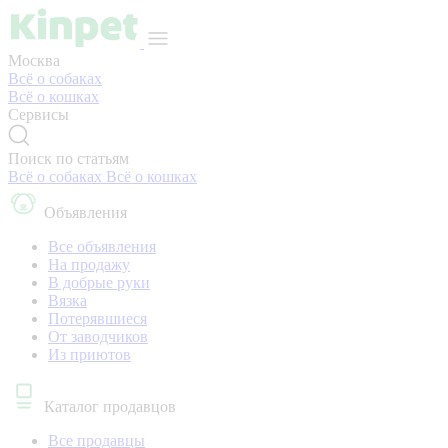
Москва
Всё о собаках
Всё о кошках
Сервисы
Поиск по статьям
Всё о собаках
Всё о кошках
Объявления
Все объявления
На продажу
В добрые руки
Вязка
Потерявшиеся
От заводчиков
Из приютов
Каталог продавцов
Все продавцы