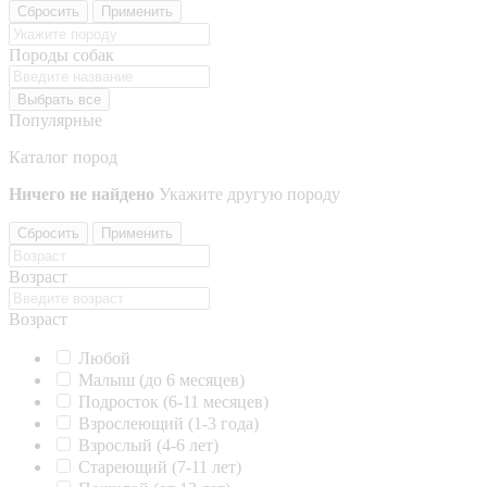
Сбросить
Применить
Породы собак
Выбрать все
Популярные
Каталог пород
Ничего не найдено
Укажите другую породу
Сбросить
Применить
Возраст
Возраст
Любой
Малыш (до 6 месяцев)
Подросток (6-11 месяцев)
Взрослеющий (1-3 года)
Взрослый (4-6 лет)
Стареющий (7-11 лет)