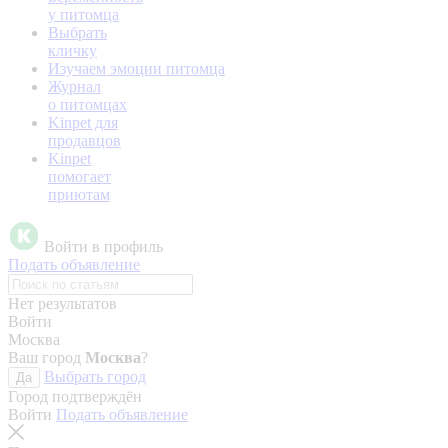
у питомца
Выбрать
кличку
Изучаем эмоции питомца
Журнал
о питомцах
Kinpet для
продавцов
Kinpet
помогает
приютам
Войти в профиль
Подать объявление
Нет результатов
Войти
Москва
Ваш город
Москва
?
Выбрать город
Да
Город подтверждён
Войти
Подать объявление