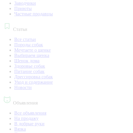
Заводчики
Приюты
Частные продавцы
Статьи
Все статьи
Породы собак
Мечтаете о щенке
Выбираем щенка
Щенок дома
Здоровье собак
Питание собак
Дрессировка собак
Уход и содержание
Новости
Объявления
Все объявления
На продажу
В добрые руки
Вязка