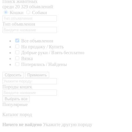
Поиск животных
среди 20 329 объявлений
Кошки
Собаки
Тип объявления
Все объявления
На продажу / Купить
Добрые руки / Взять бесплатно
Вязка
Потерялись / Найдены
Сбросить
Применить
Породы кошек
Выбрать все
Популярные
Каталог пород
Ничего не найдено
Укажите другую породу