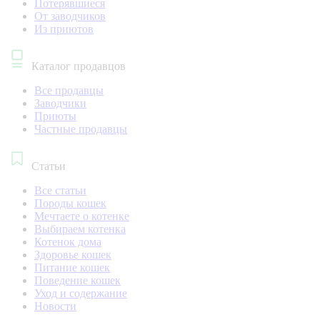
Потерявшиеся
От заводчиков
Из приютов
Каталог продавцов
Все продавцы
Заводчики
Приюты
Частные продавцы
Статьи
Все статьи
Породы кошек
Мечтаете о котенке
Выбираем котенка
Котенок дома
Здоровье кошек
Питание кошек
Поведение кошек
Уход и содержание
Новости