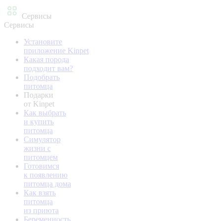
Сервисы
Сервисы
Установите
приложение Kinpet
Какая порода
подходит вам?
Подобрать
питомца
Подарки
от Kinpet
Как выбрать
и купить
питомца
Симулятор
жизни с
питомцем
Готовимся
к появлению
питомца дома
Как взять
питомца
из приюта
Беременность