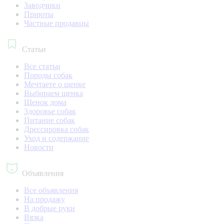
Заводчики
Приюты
Частные продавцы
Статьи
Все статьи
Породы собак
Мечтаете о щенке
Выбираем щенка
Щенок дома
Здоровье собак
Питание собак
Дрессировка собак
Уход и содержание
Новости
Объявления
Все объявления
На продажу
В добрые руки
Вязка