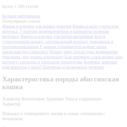
Более 1 500 статей
Больше материалов
Популярные статьи
Имена и клички для кошек-девочек
Кровь в кале у кота или
котенка: 7 причин возникновения и варианты помощи
питомцу
Имена и клички для котов-мальчиков
Когда
стерилизовать кошку: оптимальный возраст, показания и
противопоказания
У кошки отнимаются задние лапы:
насколько все серьезно?
Кошку рвет после еды: возможные
причины, что делать владельцу
Как промыть глаза кошке или
котенку: средства и описание процедуры
Болячки, язвочки
или коросты у кота? Причины и возможное лечение
Характеристика породы абиссинская
кошка
Характер
Воспитание
Здоровье
Уход и содержание
Характер
Повадки и темперамент, жизнь в семье, отношения с
человеком