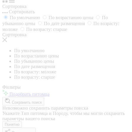
Сортировка
Сортировать
По умолчанию
По возрастанию цены
По
убыванию цены
По дате размещения
По возрасту:
моложе
По возрасту: старше
Сортировка
По умолчанию
По возрастанию цены
По убыванию цены
По дате размещения
По возрасту: моложе
По возрасту: старше
Фильтры
Подобрать питомца
Сохранить поиск
Невозможно сохранить параметры поиска
Укажите Тип питомца и Породу, чтобы мы могли сохранить
параметры вашего поиска
Понятно