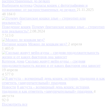
Выбираем котенка
Окрасы кошек с фотографиями и
названиями: от распространенных до редких
21.11.2025
48 184
0
Поведение кошек
Почему британские кошки злые – стереотип
или реальность?
2.08.2024
7 513
0
Питание кошек
Можно ли кошкам мед?
2 апреля
1 465
0
Котенок дома
Сколько живут мейн-куны – средняя
продолжительность жизни и от каких факторов она зависит
19 апреля
4 577
0
Новости
8 августа – всемирный день кошек: история,
традиции и как отметить «замуррчательный» праздник
4
августа
92
0
Посмотреть все