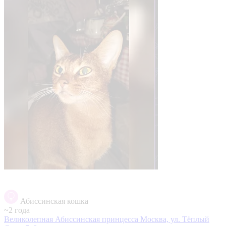
Абиссинская кошка
~2 года
Великолепная Абиссинская принцесса
Москва, ул. Тёплый