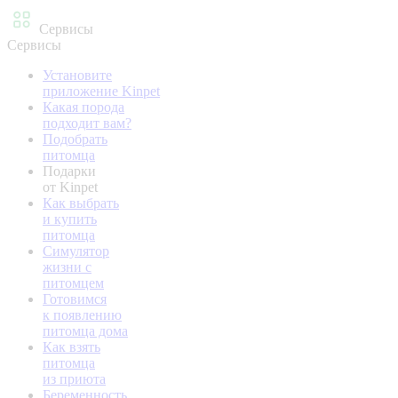
Сервисы
Сервисы
Установите
приложение Kinpet
Какая порода
подходит вам?
Подобрать
питомца
Подарки
от Kinpet
Как выбрать
и купить
питомца
Симулятор
жизни с
питомцем
Готовимся
к появлению
питомца дома
Как взять
питомца
из приюта
Беременность