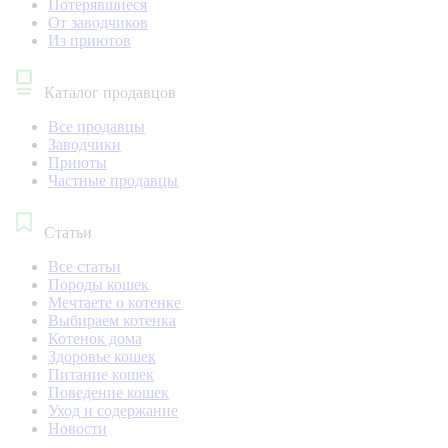
Потерявшиеся
От заводчиков
Из приютов
Каталог продавцов
Все продавцы
Заводчики
Приюты
Частные продавцы
Статьи
Все статьи
Породы кошек
Мечтаете о котенке
Выбираем котенка
Котенок дома
Здоровье кошек
Питание кошек
Поведение кошек
Уход и содержание
Новости