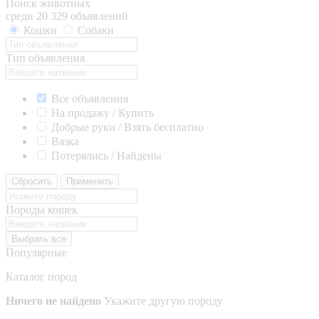
Поиск животных
среди 20 329 объявлений
Кошки
Собаки
Тип объявления
Все объявления
На продажу / Купить
Добрые руки / Взять бесплатно
Вязка
Потерялись / Найдены
Сбросить
Применить
Породы кошек
Выбрать все
Популярные
Каталог пород
Ничего не найдено
Укажите другую породу