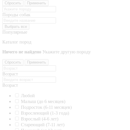
Сбросить
Применить
Породы собак
Выбрать все
Популярные
Каталог пород
Ничего не найдено
Укажите другую породу
Сбросить
Применить
Возраст
Возраст
Любой
Малыш (до 6 месяцев)
Подросток (6-11 месяцев)
Взрослеющий (1-3 года)
Взрослый (4-6 лет)
Стареющий (7-11 лет)