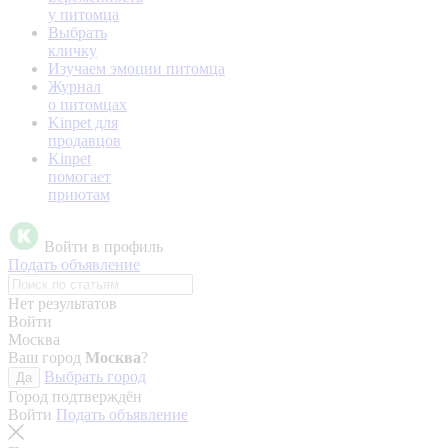
у питомца
Выбрать
кличку
Изучаем эмоции питомца
Журнал
о питомцах
Kinpet для
продавцов
Kinpet
помогает
приютам
Войти в профиль
Подать объявление
Нет результатов
Войти
Москва
Ваш город
Москва
?
Выбрать город
Да
Город подтверждён
Войти
Подать объявление