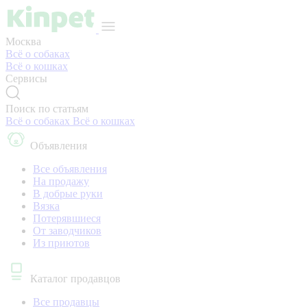
Москва
Всё о собаках
Всё о кошках
Сервисы
Поиск по статьям
Всё о собаках
Всё о кошках
Объявления
Все объявления
На продажу
В добрые руки
Вязка
Потерявшиеся
От заводчиков
Из приютов
Каталог продавцов
Все продавцы