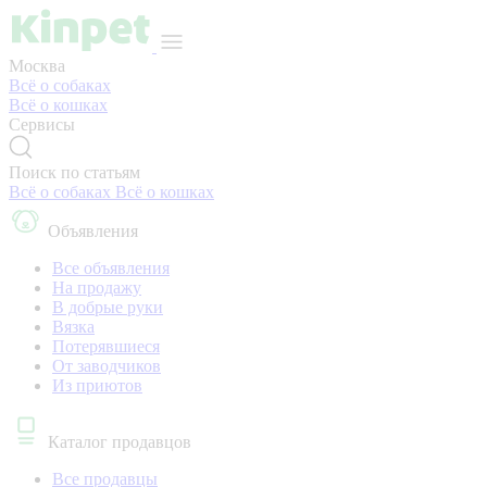
Москва
Всё о собаках
Всё о кошках
Сервисы
Поиск по статьям
Всё о собаках
Всё о кошках
Объявления
Все объявления
На продажу
В добрые руки
Вязка
Потерявшиеся
От заводчиков
Из приютов
Каталог продавцов
Все продавцы