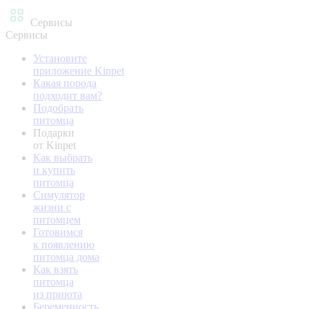
Сервисы
Сервисы
Установите
приложение Kinpet
Какая порода
подходит вам?
Подобрать
питомца
Подарки
от Kinpet
Как выбрать
и купить
питомца
Симулятор
жизни с
питомцем
Готовимся
к появлению
питомца дома
Как взять
питомца
из приюта
Беременность