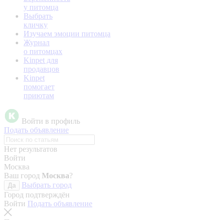
у питомца
Выбрать
кличку
Изучаем эмоции питомца
Журнал
о питомцах
Kinpet для
продавцов
Kinpet
помогает
приютам
Войти в профиль
Подать объявление
Нет результатов
Войти
Москва
Ваш город
Москва
?
Выбрать город
Да
Город подтверждён
Войти
Подать объявление