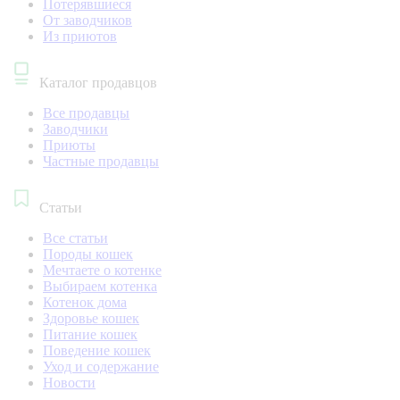
Потерявшиеся
От заводчиков
Из приютов
Каталог продавцов
Все продавцы
Заводчики
Приюты
Частные продавцы
Статьи
Все статьи
Породы кошек
Мечтаете о котенке
Выбираем котенка
Котенок дома
Здоровье кошек
Питание кошек
Поведение кошек
Уход и содержание
Новости