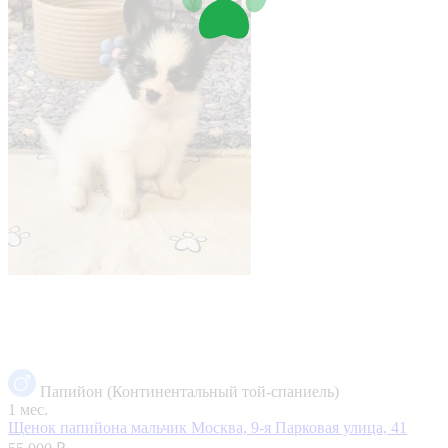
Папийон (Континентальный той-спаниель)
1 мес.
Щенок папийона мальчик
Москва, 9-я Парковая улица, 41