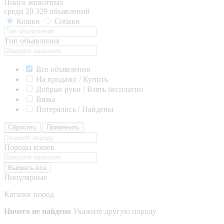
Поиск животных
среди 20 329 объявлений
Кошки
Собаки
Тип объявления
Все объявления
На продажу / Купить
Добрые руки / Взять бесплатно
Вязка
Потерялись / Найдены
Сбросить
Применить
Породы кошек
Выбрать все
Популярные
Каталог пород
Ничего не найдено
Укажите другую породу