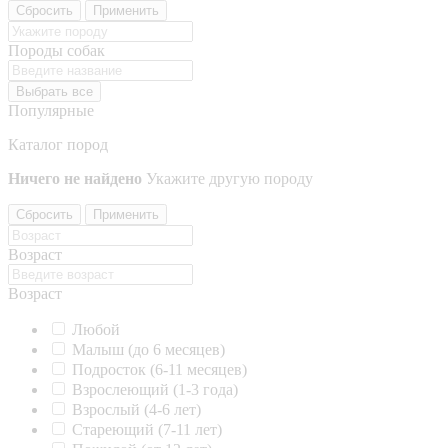
Сбросить
Применить
Породы собак
Выбрать все
Популярные
Каталог пород
Ничего не найдено
Укажите другую породу
Сбросить
Применить
Возраст
Возраст
Любой
Малыш (до 6 месяцев)
Подросток (6-11 месяцев)
Взрослеющий (1-3 года)
Взрослый (4-6 лет)
Стареющий (7-11 лет)