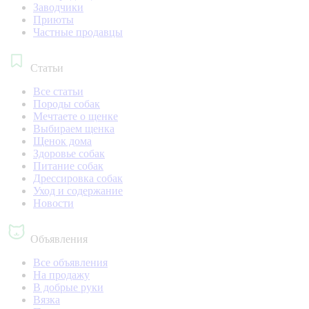
Заводчики
Приюты
Частные продавцы
Статьи
Все статьи
Породы собак
Мечтаете о щенке
Выбираем щенка
Щенок дома
Здоровье собак
Питание собак
Дрессировка собак
Уход и содержание
Новости
Объявления
Все объявления
На продажу
В добрые руки
Вязка