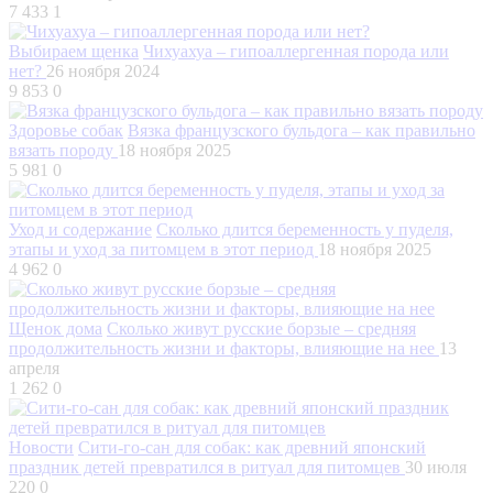
7 433
1
Выбираем щенка
Чихуахуа – гипоаллергенная порода или
нет?
26 ноября 2024
9 853
0
Здоровье собак
Вязка французского бульдога – как правильно
вязать породу
18 ноября 2025
5 981
0
Уход и содержание
Сколько длится беременность у пуделя,
этапы и уход за питомцем в этот период
18 ноября 2025
4 962
0
Щенок дома
Сколько живут русские борзые – средняя
продолжительность жизни и факторы, влияющие на нее
13
апреля
1 262
0
Новости
Сити-го-сан для собак: как древний японский
праздник детей превратился в ритуал для питомцев
30 июля
220
0