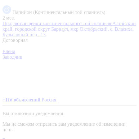
Папийон (Континентальный той-спаниель)
2 мес.
Продаются щенки континентального той спаниеля
Алтайский
край, городской округ Барнаул, мкр Октябрьский, с. Власиха,
Бульварный пер., 13
Договорная
Елена
Заводчик
+
116
объявлений
Россия
Вы отключили уведомления
Мы не сможем отправить вам уведомление об изменении
цены