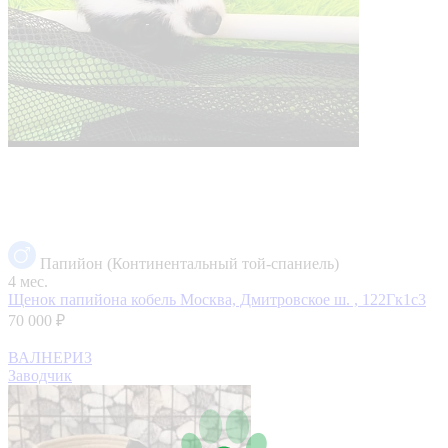
Папийон (Континентальный той-спаниель)
4 мес.
Щенок папийона кобель
Москва, Дмитровское ш. , 122Гк1с3
70 000 ₽
ВАЛНЕРИЗ
Заводчик