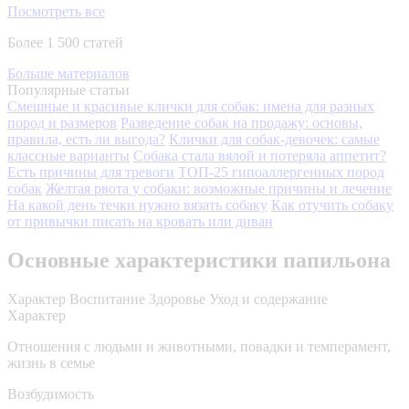
Посмотреть все
Более 1 500 статей
Больше материалов
Популярные статьи
Смешные и красивые клички для собак: имена для разных
пород и размеров
Разведение собак на продажу: основы,
правила, есть ли выгода?
Клички для собак-девочек: самые
классные варианты
Собака стала вялой и потеряла аппетит?
Есть причины для тревоги
ТОП-25 гипоаллергенных пород
собак
Желтая рвота у собаки: возможные причины и лечение
На какой день течки нужно вязать собаку
Как отучить собаку
от привычки писать на кровать или диван
Основные характеристики папильона
Характер
Воспитание
Здоровье
Уход и содержание
Характер
Отношения с людьми и животными, повадки и темперамент,
жизнь в семье
Возбудимость