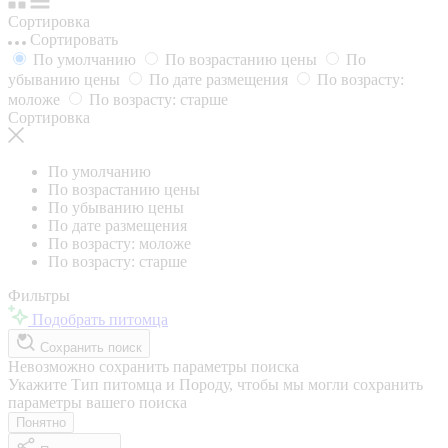
Сортировка
Сортировать
По умолчанию
По возрастанию цены
По
убыванию цены
По дате размещения
По возрасту:
моложе
По возрасту: старше
Сортировка
По умолчанию
По возрастанию цены
По убыванию цены
По дате размещения
По возрасту: моложе
По возрасту: старше
Фильтры
Подобрать питомца
Сохранить поиск
Невозможно сохранить параметры поиска
Укажите Тип питомца и Породу, чтобы мы могли сохранить
параметры вашего поиска
Понятно