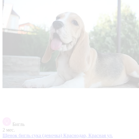
Бигль
2 мес.
Щенок бигль сука (девочка)
Краснодар, Красная ул.