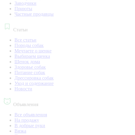
Заводчики
Приюты
Частные продавцы
Статьи
Все статьи
Породы собак
Мечтаете о щенке
Выбираем щенка
Щенок дома
Здоровье собак
Питание собак
Дрессировка собак
Уход и содержание
Новости
Объявления
Все объявления
На продажу
В добрые руки
Вязка