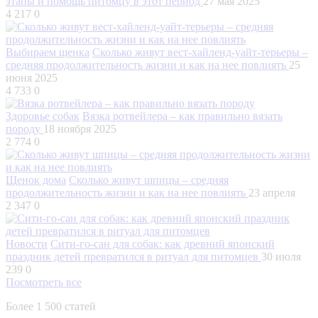
этапы и помощь питомцу в этот период
27 мая 2025
4 217
0
Выбираем щенка
Сколько живут вест-хайленд-уайт-терьеры –
средняя продолжительность жизни и как на нее повлиять
25
июня 2025
4 733
0
Здоровье собак
Вязка ротвейлера – как правильно вязать
породу
18 ноября 2025
2 774
0
Щенок дома
Сколько живут шпицы – средняя
продолжительность жизни и как на нее повлиять
23 апреля
2 347
0
Новости
Сити-го-сан для собак: как древний японский
праздник детей превратился в ритуал для питомцев
30 июля
239
0
Посмотреть все
Более 1 500 статей