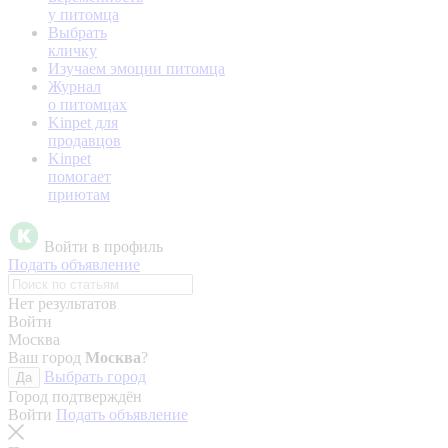
у питомца
Выбрать
кличку
Изучаем эмоции питомца
Журнал
о питомцах
Kinpet для
продавцов
Kinpet
помогает
приютам
Войти в профиль
Подать объявление
Нет результатов
Войти
Москва
Ваш город
Москва
?
Выбрать город
Да
Город подтверждён
Войти
Подать объявление