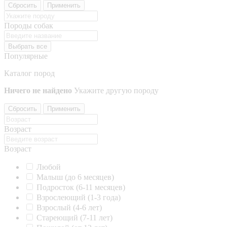
Сбросить
Применить
Породы собак
Выбрать все
Популярные
Каталог пород
Ничего не найдено
Укажите другую породу
Сбросить
Применить
Возраст
Возраст
Любой
Малыш (до 6 месяцев)
Подросток (6-11 месяцев)
Взрослеющий (1-3 года)
Взрослый (4-6 лет)
Стареющий (7-11 лет)