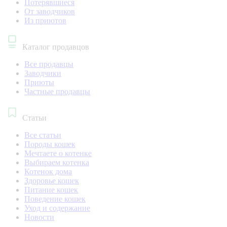
Потерявшиеся
От заводчиков
Из приютов
Каталог продавцов
Все продавцы
Заводчики
Приюты
Частные продавцы
Статьи
Все статьи
Породы кошек
Мечтаете о котенке
Выбираем котенка
Котенок дома
Здоровье кошек
Питание кошек
Поведение кошек
Уход и содержание
Новости