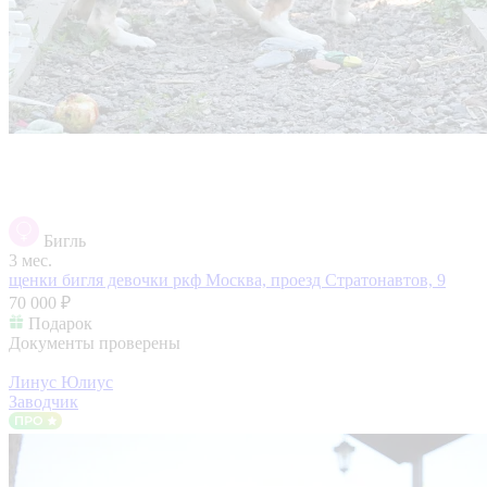
Бигль
3 мес.
щенки бигля девочки ркф
Москва, проезд Стратонавтов, 9
70 000 ₽
Подарок
Документы проверены
Линус Юлиус
Заводчик