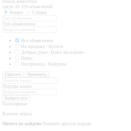
Поиск животных
среди 20 329 объявлений
Кошки
Собаки
Тип объявления
Все объявления
На продажу / Купить
Добрые руки / Взять бесплатно
Вязка
Потерялись / Найдены
Сбросить
Применить
Породы кошек
Выбрать все
Популярные
Каталог пород
Ничего не найдено
Укажите другую породу