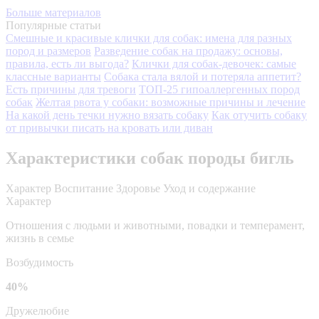
Больше материалов
Популярные статьи
Смешные и красивые клички для собак: имена для разных
пород и размеров
Разведение собак на продажу: основы,
правила, есть ли выгода?
Клички для собак-девочек: самые
классные варианты
Собака стала вялой и потеряла аппетит?
Есть причины для тревоги
ТОП-25 гипоаллергенных пород
собак
Желтая рвота у собаки: возможные причины и лечение
На какой день течки нужно вязать собаку
Как отучить собаку
от привычки писать на кровать или диван
Характеристики собак породы бигль
Характер
Воспитание
Здоровье
Уход и содержание
Характер
Отношения с людьми и животными, повадки и темперамент,
жизнь в семье
Возбудимость
40%
Дружелюбие