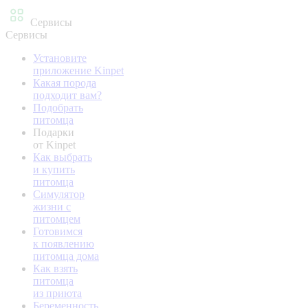
Сервисы
Сервисы
Установите
приложение Kinpet
Какая порода
подходит вам?
Подобрать
питомца
Подарки
от Kinpet
Как выбрать
и купить
питомца
Симулятор
жизни с
питомцем
Готовимся
к появлению
питомца дома
Как взять
питомца
из приюта
Беременность