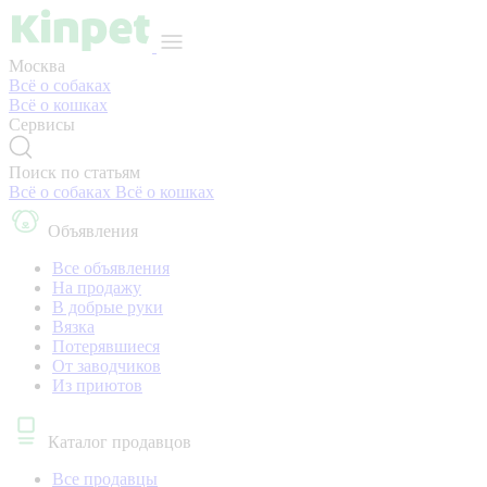
Москва
Всё о собаках
Всё о кошках
Сервисы
Поиск по статьям
Всё о собаках
Всё о кошках
Объявления
Все объявления
На продажу
В добрые руки
Вязка
Потерявшиеся
От заводчиков
Из приютов
Каталог продавцов
Все продавцы