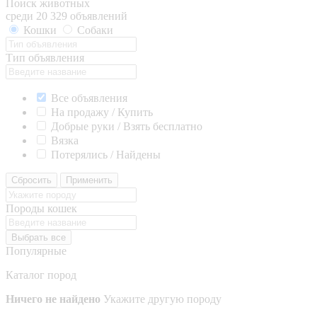
Поиск животных
среди 20 329 объявлений
Кошки
Собаки
Тип объявления
Все объявления
На продажу / Купить
Добрые руки / Взять бесплатно
Вязка
Потерялись / Найдены
Сбросить
Применить
Породы кошек
Выбрать все
Популярные
Каталог пород
Ничего не найдено
Укажите другую породу