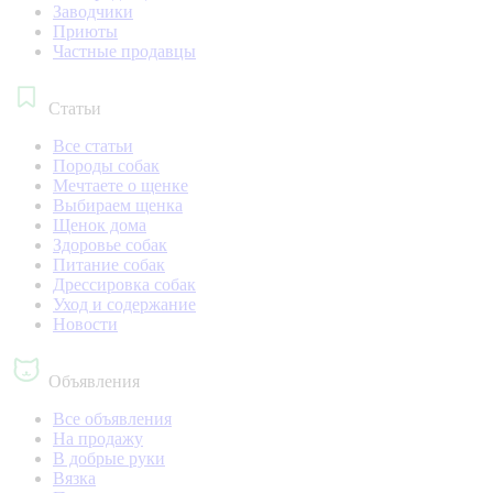
Заводчики
Приюты
Частные продавцы
Статьи
Все статьи
Породы собак
Мечтаете о щенке
Выбираем щенка
Щенок дома
Здоровье собак
Питание собак
Дрессировка собак
Уход и содержание
Новости
Объявления
Все объявления
На продажу
В добрые руки
Вязка