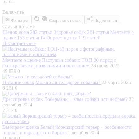
цены
Включить
Фильтры
Сохранить поиск
Поделиться
Статьи по теме
Щенок дома
282 статьи
Здоровье собак
281 статья
Мечтаете о
щенке
153 статьи
Выбираем щенка
119 статей
Посмотреть все
Мечтаете о щенке
Пастушьи собаки: ТОП-30 пород с
фотографиями, названиями и описанием
28 июля 2025
49 839
0
Питание собак
Можно ли сельдерей собакам?
22 марта 2025
6 261
0
Дрессировка собак
Доберманы – злые собаки или добрые?
28
сентября 2024
7 317
0
Выбираем щенка
Белый йоркширский терьер – особенности
породы и окраса, фото йорков
1 декабря 2024
10 848
0