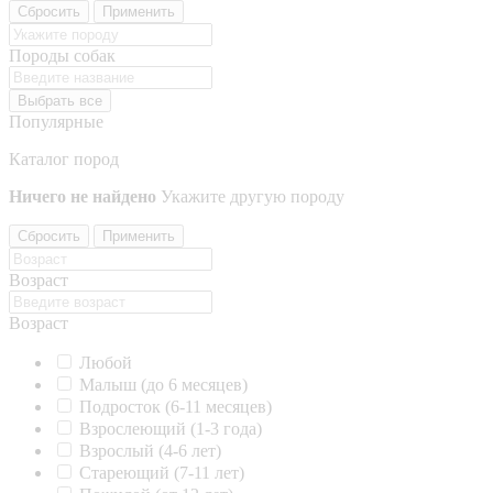
Сбросить
Применить
Породы собак
Выбрать все
Популярные
Каталог пород
Ничего не найдено
Укажите другую породу
Сбросить
Применить
Возраст
Возраст
Любой
Малыш (до 6 месяцев)
Подросток (6-11 месяцев)
Взрослеющий (1-3 года)
Взрослый (4-6 лет)
Стареющий (7-11 лет)