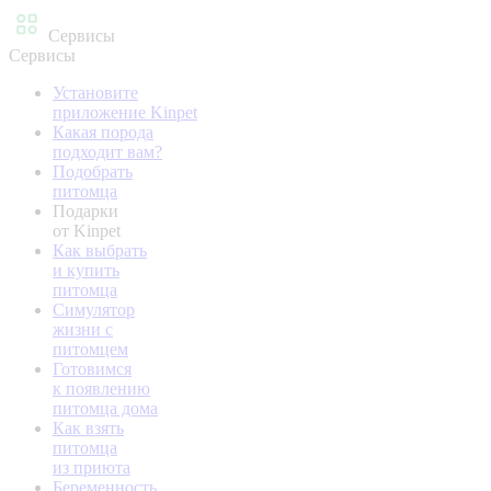
Сервисы
Сервисы
Установите
приложение Kinpet
Какая порода
подходит вам?
Подобрать
питомца
Подарки
от Kinpet
Как выбрать
и купить
питомца
Симулятор
жизни с
питомцем
Готовимся
к появлению
питомца дома
Как взять
питомца
из приюта
Беременность