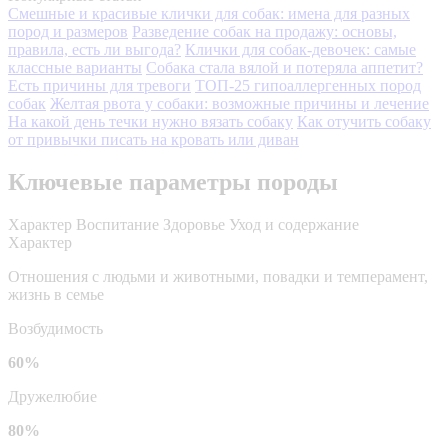
Смешные и красивые клички для собак: имена для разных
пород и размеров
Разведение собак на продажу: основы,
правила, есть ли выгода?
Клички для собак-девочек: самые
классные варианты
Собака стала вялой и потеряла аппетит?
Есть причины для тревоги
ТОП-25 гипоаллергенных пород
собак
Желтая рвота у собаки: возможные причины и лечение
На какой день течки нужно вязать собаку
Как отучить собаку
от привычки писать на кровать или диван
Ключевые параметры породы
Характер
Воспитание
Здоровье
Уход и содержание
Характер
Отношения с людьми и животными, повадки и темперамент,
жизнь в семье
Возбудимость
60%
Дружелюбие
80%