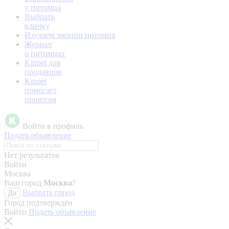
у питомца
Выбрать
кличку
Изучаем эмоции питомца
Журнал
о питомцах
Kinpet для
продавцов
Kinpet
помогает
приютам
Войти в профиль
Подать объявление
Нет результатов
Войти
Москва
Ваш город
Москва
?
Выбрать город
Да
Город подтверждён
Войти
Подать объявление