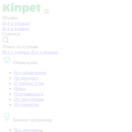
Москва
Всё о собаках
Всё о кошках
Сервисы
Поиск по статьям
Всё о собаках
Всё о кошках
Объявления
Все объявления
На продажу
В добрые руки
Вязка
Потерявшиеся
От заводчиков
Из приютов
Каталог продавцов
Все продавцы