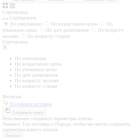
Сортировка
Сортировать
По умолчанию
По возрастанию цены
По
убыванию цены
По дате размещения
По возрасту:
моложе
По возрасту: старше
Сортировка
По умолчанию
По возрастанию цены
По убыванию цены
По дате размещения
По возрасту: моложе
По возрасту: старше
Фильтры
Подобрать питомца
Сохранить поиск
Невозможно сохранить параметры поиска
Укажите Тип питомца и Породу, чтобы мы могли сохранить
параметры вашего поиска
Понятно