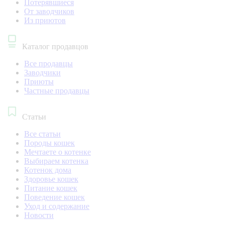
Потерявшиеся
От заводчиков
Из приютов
Каталог продавцов
Все продавцы
Заводчики
Приюты
Частные продавцы
Статьи
Все статьи
Породы кошек
Мечтаете о котенке
Выбираем котенка
Котенок дома
Здоровье кошек
Питание кошек
Поведение кошек
Уход и содержание
Новости