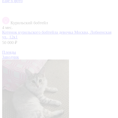
Еще 6 фото
Курильский бобтейл
4 мес.
Котенок курильского бобтейла девочка
Москва, Лобненская
ул., 12к1
50 000 ₽
Плеяды
Заводчик