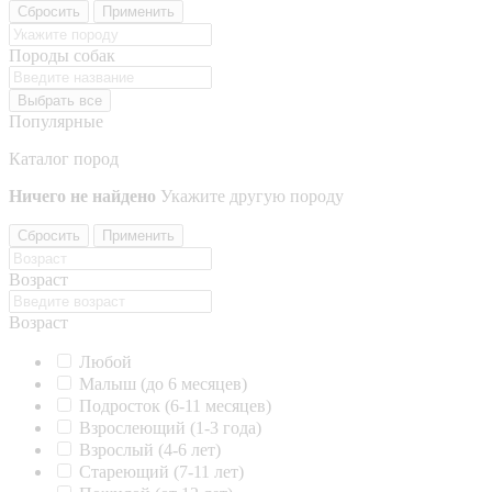
Сбросить
Применить
Породы собак
Выбрать все
Популярные
Каталог пород
Ничего не найдено
Укажите другую породу
Сбросить
Применить
Возраст
Возраст
Любой
Малыш (до 6 месяцев)
Подросток (6-11 месяцев)
Взрослеющий (1-3 года)
Взрослый (4-6 лет)
Стареющий (7-11 лет)