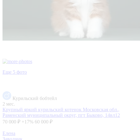
Еще 5 фото
Курильский бобтейл
2 мес.
Крупный яркий курильский котенок
Московская обл.,
Раменский муниципальный округ, пгт Быково, 14вл12
70 000 ₽
+17%
60 000 ₽
Елена
Заводчик