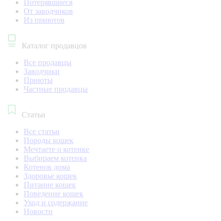
Потерявшиеся
От заводчиков
Из приютов
Каталог продавцов
Все продавцы
Заводчики
Приюты
Частные продавцы
Статьи
Все статьи
Породы кошек
Мечтаете о котенке
Выбираем котенка
Котенок дома
Здоровье кошек
Питание кошек
Поведение кошек
Уход и содержание
Новости