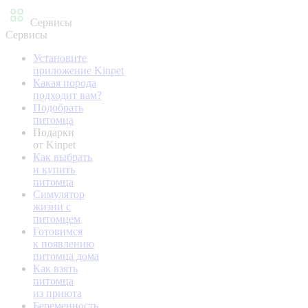
Сервисы
Сервисы
Установите
приложение Kinpet
Какая порода
подходит вам?
Подобрать
питомца
Подарки
от Kinpet
Как выбрать
и купить
питомца
Симулятор
жизни с
питомцем
Готовимся
к появлению
питомца дома
Как взять
питомца
из приюта
Беременность