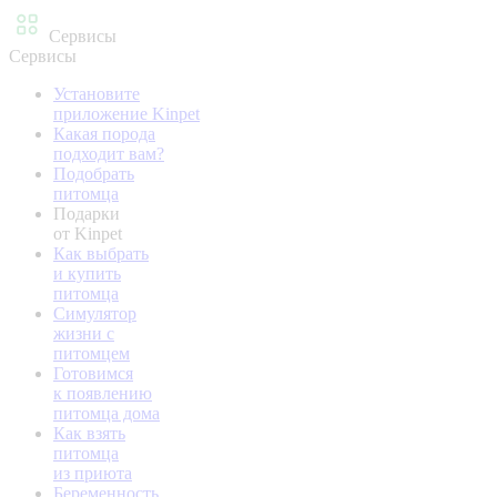
Сервисы
Сервисы
Установите
приложение Kinpet
Какая порода
подходит вам?
Подобрать
питомца
Подарки
от Kinpet
Как выбрать
и купить
питомца
Симулятор
жизни с
питомцем
Готовимся
к появлению
питомца дома
Как взять
питомца
из приюта
Беременность