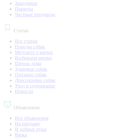
Заводчики
Приюты
Частные продавцы
Статьи
Все статьи
Породы собак
Мечтаете о щенке
Выбираем щенка
Щенок дома
Здоровье собак
Питание собак
Дрессировка собак
Уход и содержание
Новости
Объявления
Все объявления
На продажу
В добрые руки
Вязка