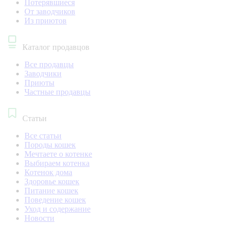
Потерявшиеся
От заводчиков
Из приютов
Каталог продавцов
Все продавцы
Заводчики
Приюты
Частные продавцы
Статьи
Все статьи
Породы кошек
Мечтаете о котенке
Выбираем котенка
Котенок дома
Здоровье кошек
Питание кошек
Поведение кошек
Уход и содержание
Новости