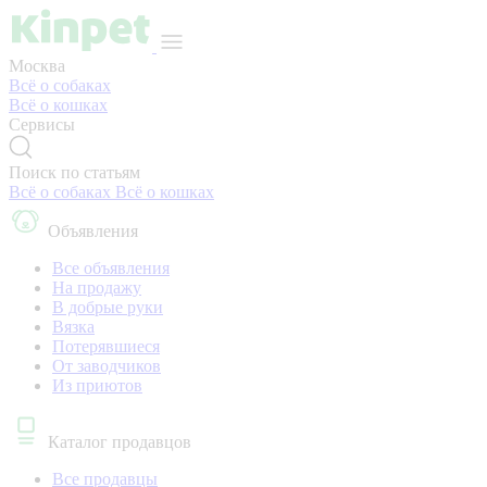
Москва
Всё о собаках
Всё о кошках
Сервисы
Поиск по статьям
Всё о собаках
Всё о кошках
Объявления
Все объявления
На продажу
В добрые руки
Вязка
Потерявшиеся
От заводчиков
Из приютов
Каталог продавцов
Все продавцы