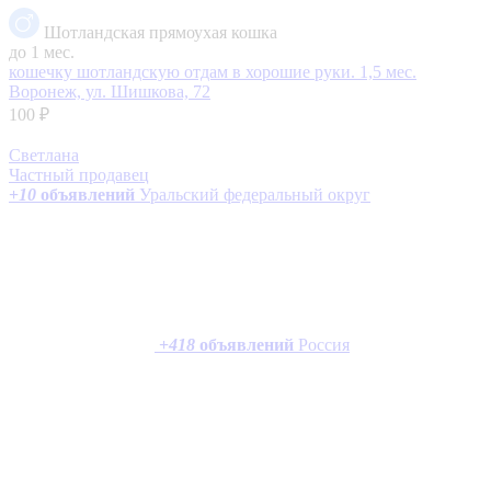
Шотландская прямоухая кошка
до 1 мес.
кошечку шотландскую отдам в хорошие руки. 1,5 мес.
Воронеж, ул. Шишкова, 72
100 ₽
Светлана
Частный продавец
+
10
объявлений
Уральский федеральный округ
+
418
объявлений
Россия