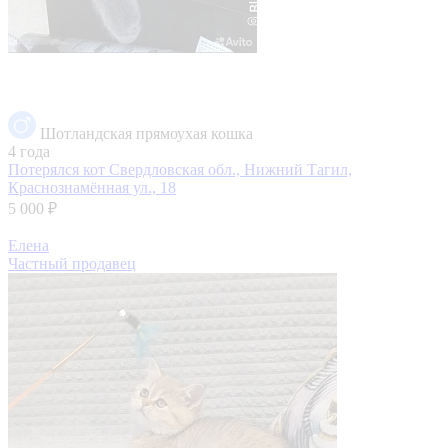
Шотландская прямоухая кошка
4 года
Потерялся кот
Свердловская обл., Нижний Тагил,
Краснознамённая ул., 18
5 000 ₽
Елена
Частный продавец