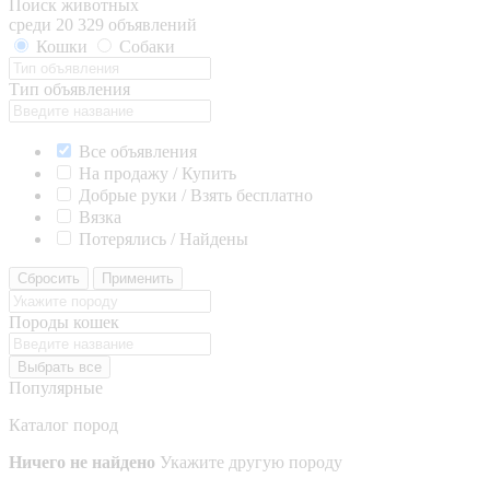
Поиск животных
среди 20 329 объявлений
Кошки
Собаки
Тип объявления
Все объявления
На продажу / Купить
Добрые руки / Взять бесплатно
Вязка
Потерялись / Найдены
Сбросить
Применить
Породы кошек
Выбрать все
Популярные
Каталог пород
Ничего не найдено
Укажите другую породу