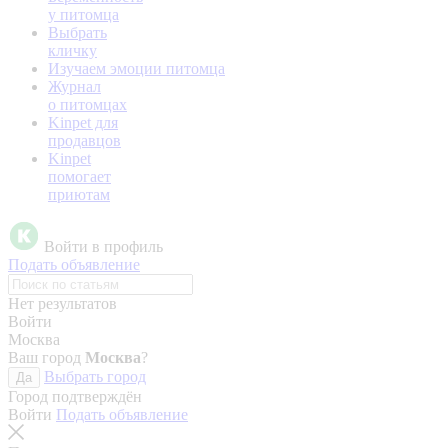
у питомца
Выбрать
кличку
Изучаем эмоции питомца
Журнал
о питомцах
Kinpet для
продавцов
Kinpet
помогает
приютам
Войти в профиль
Подать объявление
Нет результатов
Войти
Москва
Ваш город
Москва
?
Выбрать город
Да
Город подтверждён
Войти
Подать объявление