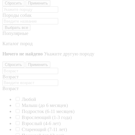
Сбросить
Применить
Породы собак
Выбрать все
Популярные
Каталог пород
Ничего не найдено
Укажите другую породу
Сбросить
Применить
Возраст
Возраст
Любой
Малыш (до 6 месяцев)
Подросток (6-11 месяцев)
Взрослеющий (1-3 года)
Взрослый (4-6 лет)
Стареющий (7-11 лет)