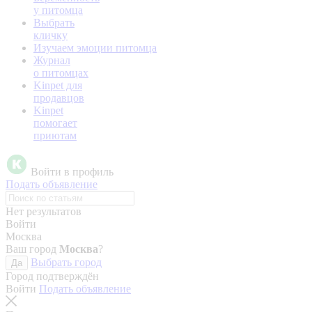
у питомца
Выбрать
кличку
Изучаем эмоции питомца
Журнал
о питомцах
Kinpet для
продавцов
Kinpet
помогает
приютам
Войти в профиль
Подать объявление
Нет результатов
Войти
Москва
Ваш город
Москва
?
Выбрать город
Да
Город подтверждён
Войти
Подать объявление