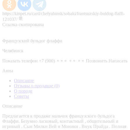
https://kinpet.ru/card/chelyabinsk/sobaki/frantsuzskiy-buldog-flaffi-
121037/
Ссылка скопирована
Французский бульдог флаффи
Челябинск
Показать телефон
+7 (900) ⚬⚬⚬ ⚬⚬ ⚬⚬
Позвонить
Написать
Анна
Описание
Отзывы о продавце
(0)
О породе
Советы
Описание
Предлагается к продаже мальчик французского бульдога
Флаффи. Безумно ласковый, контактный , общительный и
игривый . Сын Милки Вей и Моники . Внук Прайда . Полная