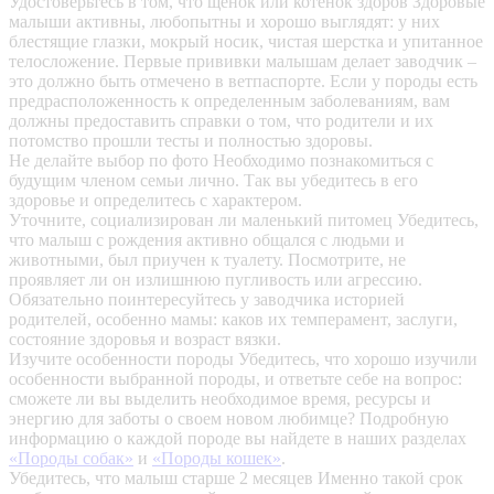
Удостоверьтесь в том, что щенок или котенок здоров
Здоровые
малыши активны, любопытны и хорошо выглядят: у них
блестящие глазки, мокрый носик, чистая шерстка и упитанное
телосложение. Первые прививки малышам делает заводчик –
это должно быть отмечено в ветпаспорте. Если у породы есть
предрасположенность к определенным заболеваниям, вам
должны предоставить справки о том, что родители и их
потомство прошли тесты и полностью здоровы.
Не делайте выбор по фото
Необходимо познакомиться с
будущим членом семьи лично. Так вы убедитесь в его
здоровье и определитесь с характером.
Уточните, социализирован ли маленький питомец
Убедитесь,
что малыш с рождения активно общался с людьми и
животными, был приучен к туалету. Посмотрите, не
проявляет ли он излишнюю пугливость или агрессию.
Обязательно поинтересуйтесь у заводчика историей
родителей, особенно мамы: каков их темперамент, заслуги,
состояние здоровья и возраст вязки.
Изучите особенности породы
Убедитесь, что хорошо изучили
особенности выбранной породы, и ответьте себе на вопрос:
сможете ли вы выделить необходимое время, ресурсы и
энергию для заботы о своем новом любимце? Подробную
информацию о каждой породе вы найдете в наших разделах
«Породы собак»
и
«Породы кошек»
.
Убедитесь, что малыш старше 2 месяцев
Именно такой срок