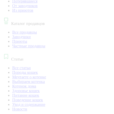
Потерявшиеся
От заводчиков
Из приютов
Каталог продавцов
Все продавцы
Заводчики
Приюты
Частные продавцы
Статьи
Все статьи
Породы кошек
Мечтаете о котенке
Выбираем котенка
Котенок дома
Здоровье кошек
Питание кошек
Поведение кошек
Уход и содержание
Новости