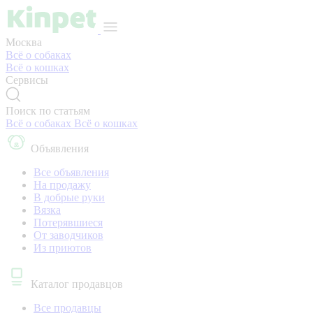
Москва
Всё о собаках
Всё о кошках
Сервисы
Поиск по статьям
Всё о собаках
Всё о кошках
Объявления
Все объявления
На продажу
В добрые руки
Вязка
Потерявшиеся
От заводчиков
Из приютов
Каталог продавцов
Все продавцы