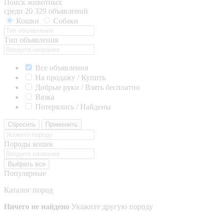
Поиск животных
среди 20 329 объявлений
Кошки
Собаки
Тип объявления
Все объявления
На продажу / Купить
Добрые руки / Взять бесплатно
Вязка
Потерялись / Найдены
Сбросить
Применить
Породы кошек
Выбрать все
Популярные
Каталог пород
Ничего не найдено
Укажите другую породу