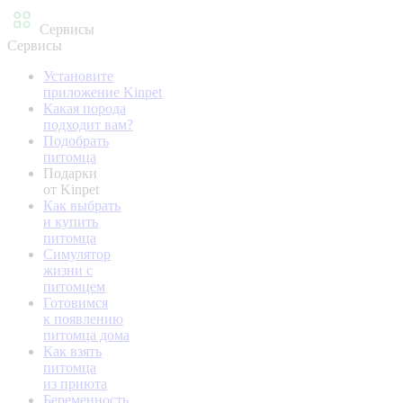
Сервисы
Сервисы
Установите
приложение Kinpet
Какая порода
подходит вам?
Подобрать
питомца
Подарки
от Kinpet
Как выбрать
и купить
питомца
Симулятор
жизни с
питомцем
Готовимся
к появлению
питомца дома
Как взять
питомца
из приюта
Беременность