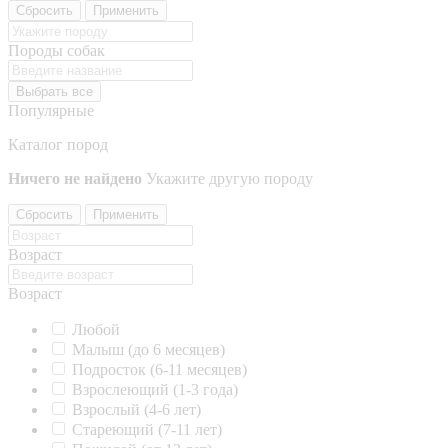
Сбросить
Применить
Породы собак
Выбрать все
Популярные
Каталог пород
Ничего не найдено
Укажите другую породу
Сбросить
Применить
Возраст
Возраст
Любой
Малыш (до 6 месяцев)
Подросток (6-11 месяцев)
Взрослеющий (1-3 года)
Взрослый (4-6 лет)
Стареющий (7-11 лет)