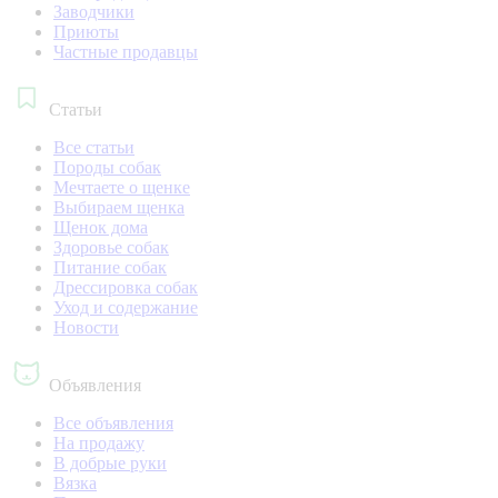
Заводчики
Приюты
Частные продавцы
Статьи
Все статьи
Породы собак
Мечтаете о щенке
Выбираем щенка
Щенок дома
Здоровье собак
Питание собак
Дрессировка собак
Уход и содержание
Новости
Объявления
Все объявления
На продажу
В добрые руки
Вязка