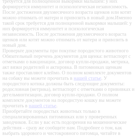
требуется для полноценной выкормки малышей: у них
формируется иммунитет и психологическая независимость.
После достижения двухмесячного возраста щенков или котят
можно отнимать от матери и привозить в новый дом.Именно
такой срок требуется для полноценной выкормки малышей: у
них формируется иммунитет и психологическая
независимость. После достижения двухмесячного возраста
щенков или котят можно отнимать от матери и привозить в
новый дом.
Проверьте документы при покупке породистого животного
Обязательный перечень документов для щенка: ветпаспорт с
отметками о вакцинации, договор купли-продажи, метрика,
акт вязки родителей и актировка. В питомниках щенкам
также проставляют клеймо. О полном комплекте документов
на собаку вы можете прочитать в
нашей статье
.
У
породистого котика должны быть следующие документы:
родословная (метрика), ветпаспорт с отметками о прививках и
дегельминтизации, договор купли-продажи. О полном
комплекте документов на породистую кошку вы можете
прочитать в
нашей статье
.
Приобретайте породистых животных только в
специализированных питомниках или у проверенных
заводчиков. Если у вас есть подозрения на мошеннические
действия – сразу же сообщите нам.
Подробнее о том, как
выбрать здорового и чистокровного питомца, читайте в