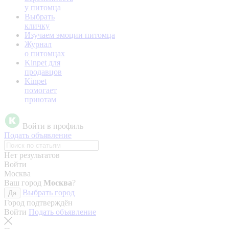
у питомца
Выбрать
кличку
Изучаем эмоции питомца
Журнал
о питомцах
Kinpet для
продавцов
Kinpet
помогает
приютам
Войти в профиль
Подать объявление
Нет результатов
Войти
Москва
Ваш город
Москва
?
Выбрать город
Да
Город подтверждён
Войти
Подать объявление