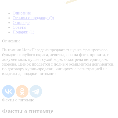
Описание
Отзывы о продавце
(0)
О породе
Советы
Подарки
(1)
Описание
Питомник ЙоркПарадайз предлагает щенка французского
бульдога голубого окраса, девочка, она на фото, привита, с
документами, кушает сухой корм, осмотрена ветеринаром,
здорова. Щенок продаётся с полным комплектом документов,
по договору купли-продажи, чипируем с регистрацией на
владельца, подарки питомника.
Факты о питомце
Факты о питомце