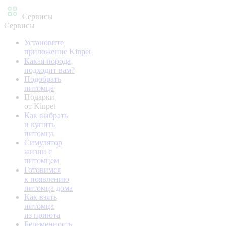
Сервисы
Сервисы
Установите
приложение Kinpet
Какая порода
подходит вам?
Подобрать
питомца
Подарки
от Kinpet
Как выбрать
и купить
питомца
Симулятор
жизни с
питомцем
Готовимся
к появлению
питомца дома
Как взять
питомца
из приюта
Беременность