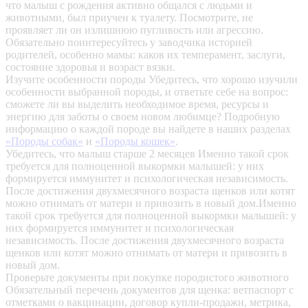
что малыш с рождения активно общался с людьми и
животными, был приучен к туалету. Посмотрите, не
проявляет ли он излишнюю пугливость или агрессию.
Обязательно поинтересуйтесь у заводчика историей
родителей, особенно мамы: каков их темперамент, заслуги,
состояние здоровья и возраст вязки.
Изучите особенности породы
Убедитесь, что хорошо изучили
особенности выбранной породы, и ответьте себе на вопрос:
сможете ли вы выделить необходимое время, ресурсы и
энергию для заботы о своем новом любимце? Подробную
информацию о каждой породе вы найдете в наших разделах
«Породы собак»
и
«Породы кошек»
.
Убедитесь, что малыш старше 2 месяцев
Именно такой срок
требуется для полноценной выкормки малышей: у них
формируется иммунитет и психологическая независимость.
После достижения двухмесячного возраста щенков или котят
можно отнимать от матери и привозить в новый дом.Именно
такой срок требуется для полноценной выкормки малышей: у
них формируется иммунитет и психологическая
независимость. После достижения двухмесячного возраста
щенков или котят можно отнимать от матери и привозить в
новый дом.
Проверьте документы при покупке породистого животного
Обязательный перечень документов для щенка: ветпаспорт с
отметками о вакцинации, договор купли-продажи, метрика,