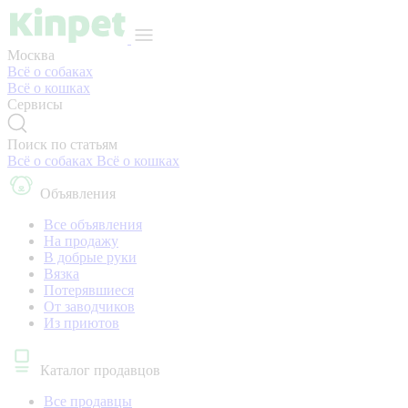
Москва
Всё о собаках
Всё о кошках
Сервисы
Поиск по статьям
Всё о собаках
Всё о кошках
Объявления
Все объявления
На продажу
В добрые руки
Вязка
Потерявшиеся
От заводчиков
Из приютов
Каталог продавцов
Все продавцы