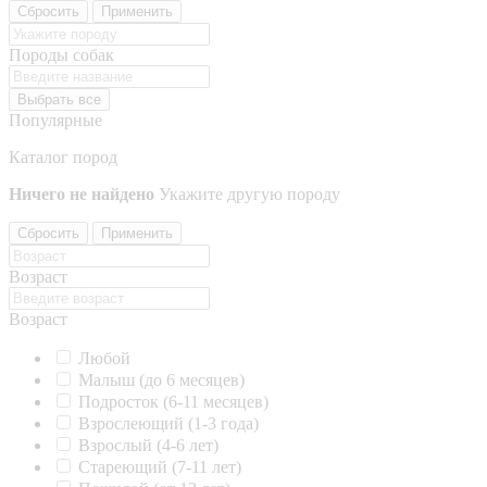
Сбросить
Применить
Породы собак
Выбрать все
Популярные
Каталог пород
Ничего не найдено
Укажите другую породу
Сбросить
Применить
Возраст
Возраст
Любой
Малыш (до 6 месяцев)
Подросток (6-11 месяцев)
Взрослеющий (1-3 года)
Взрослый (4-6 лет)
Стареющий (7-11 лет)