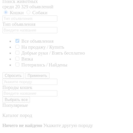
Поиск животных
среди 20 329 объявлений
Кошки
Собаки
Тип объявления
Все объявления
На продажу / Купить
Добрые руки / Взять бесплатно
Вязка
Потерялись / Найдены
Сбросить
Применить
Породы кошек
Выбрать все
Популярные
Каталог пород
Ничего не найдено
Укажите другую породу