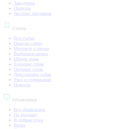
Заводчики
Приюты
Частные продавцы
Статьи
Все статьи
Породы собак
Мечтаете о щенке
Выбираем щенка
Щенок дома
Здоровье собак
Питание собак
Дрессировка собак
Уход и содержание
Новости
Объявления
Все объявления
На продажу
В добрые руки
Вязка