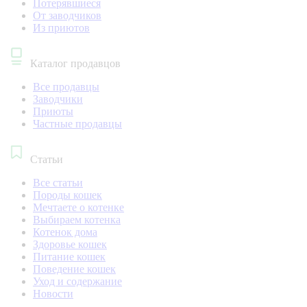
Потерявшиеся
От заводчиков
Из приютов
Каталог продавцов
Все продавцы
Заводчики
Приюты
Частные продавцы
Статьи
Все статьи
Породы кошек
Мечтаете о котенке
Выбираем котенка
Котенок дома
Здоровье кошек
Питание кошек
Поведение кошек
Уход и содержание
Новости