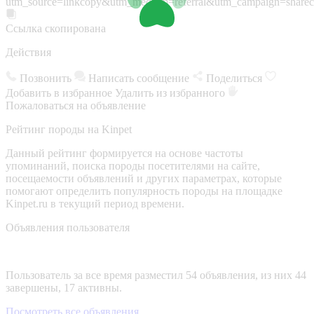
utm_source=linkcopy&utm_medium=referral&utm_campaign=sharec
Ссылка скопирована
Действия
Позвонить
Написать сообщение
Поделиться
Добавить в избранное
Удалить из избранного
Пожаловаться на объявление
Рейтинг породы на Kinpet
Данный рейтинг формируется на основе частоты
упоминаний, поиска породы посетителями на сайте,
посещаемости объявлений и других параметрах, которые
помогают определить популярность породы на площадке
Kinpet.ru в текущий период времени.
Объявления пользователя
Пользователь за все время разместил 54 объявления, из них 44
завершены, 17 активны.
Посмотреть все объявления