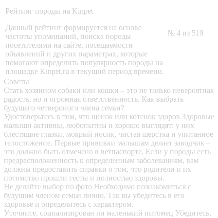
Рейтинг породы на Kinpet
Данный рейтинг формируется на основе
№ 4 из 519
частоты упоминаний, поиска породы
посетителями на сайте, посещаемости
объявлений и других параметрах, которые
помогают определить популярность породы на
площадке Kinpet.ru в текущий период времени.
Советы
Стать хозяином собаки или кошки – это не только невероятная
радость, но и огромная ответственность. Как выбрать
будущего четвероного члена семьи?
Удостоверьтесь в том, что щенок или котенок здоров
Здоровые
малыши активны, любопытны и хорошо выглядят: у них
блестящие глазки, мокрый носик, чистая шерстка и упитанное
телосложение. Первые прививки малышам делает заводчик –
это должно быть отмечено в ветпаспорте. Если у породы есть
предрасположенность к определенным заболеваниям, вам
должны предоставить справки о том, что родители и их
потомство прошли тесты и полностью здоровы.
Не делайте выбор по фото
Необходимо познакомиться с
будущим членом семьи лично. Так вы убедитесь в его
здоровье и определитесь с характером.
Уточните, социализирован ли маленький питомец
Убедитесь,