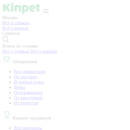
Москва
Всё о собаках
Всё о кошках
Сервисы
Поиск по статьям
Всё о собаках
Всё о кошках
Объявления
Все объявления
На продажу
В добрые руки
Вязка
Потерявшиеся
От заводчиков
Из приютов
Каталог продавцов
Все продавцы