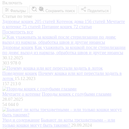
Включить
Фильтры
Сохранить поиск
Поделиться
Статьи по теме
Здоровье кошек
205 статей
Котенок дома
156 статей
Мечтаете
о котенке
75 статей
Питание кошек
72 статьи
Посмотреть все
Здоровье кошек
Как ухаживать за кошкой после стерилизации
по дням: выход из наркоза, обработка швов и другие нюансы
30.12.2025
303 978
0
Поведение кошек
Почему кошка или кот перестали ходить в
лоток
15.12.2023
157 213
0
Мечтаете о котенке
Породы кошек с голубыми глазами
28.07.2025
54 044
0
Уход и содержание
Бывают ли коты трехцветными – или
только кошки могут быть такими?
29.09.2024