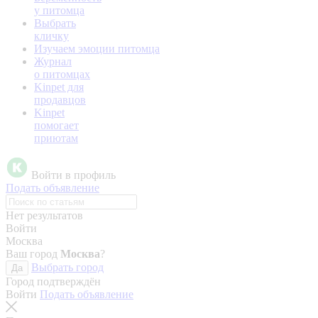
у питомца
Выбрать
кличку
Изучаем эмоции питомца
Журнал
о питомцах
Kinpet для
продавцов
Kinpet
помогает
приютам
Войти в профиль
Подать объявление
Нет результатов
Войти
Москва
Ваш город
Москва
?
Выбрать город
Да
Город подтверждён
Войти
Подать объявление