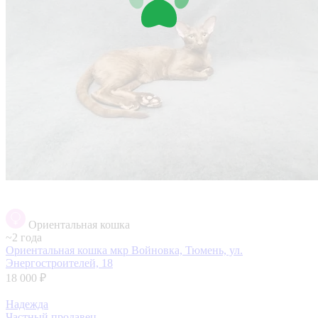
Ориентальная кошка
~2 года
Ориентальная кошка
мкр Войновка, Тюмень, ул.
Энергостроителей, 18
18 000 ₽
Надежда
Частный продавец