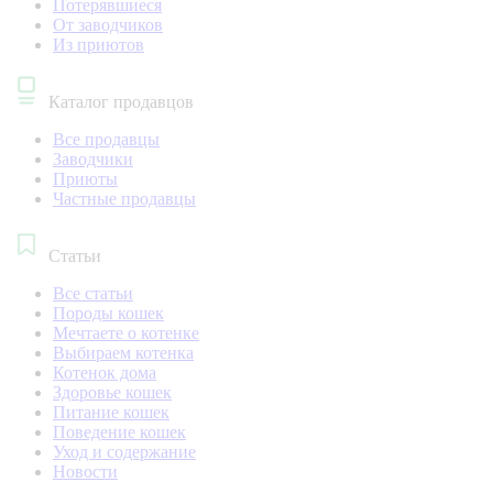
Потерявшиеся
От заводчиков
Из приютов
Каталог продавцов
Все продавцы
Заводчики
Приюты
Частные продавцы
Статьи
Все статьи
Породы кошек
Мечтаете о котенке
Выбираем котенка
Котенок дома
Здоровье кошек
Питание кошек
Поведение кошек
Уход и содержание
Новости