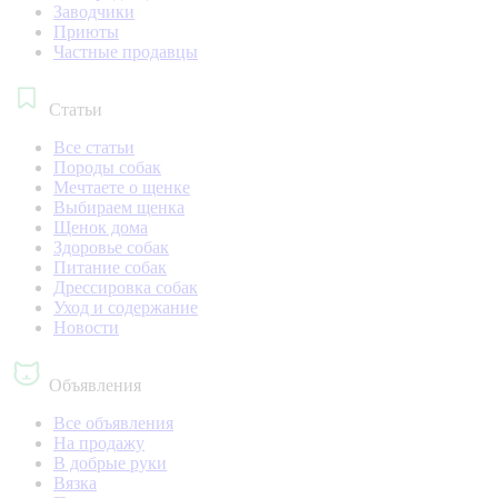
Заводчики
Приюты
Частные продавцы
Статьи
Все статьи
Породы собак
Мечтаете о щенке
Выбираем щенка
Щенок дома
Здоровье собак
Питание собак
Дрессировка собак
Уход и содержание
Новости
Объявления
Все объявления
На продажу
В добрые руки
Вязка