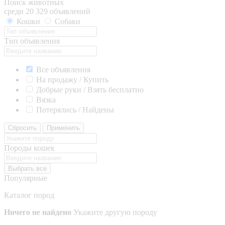
Поиск животных
среди 20 329 объявлений
Кошки
Собаки
Тип объявления
Все объявления
На продажу / Купить
Добрые руки / Взять бесплатно
Вязка
Потерялись / Найдены
Сбросить
Применить
Породы кошек
Выбрать все
Популярные
Каталог пород
Ничего не найдено
Укажите другую породу