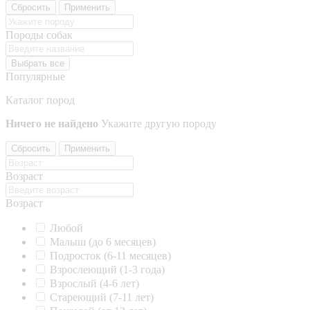
Сбросить
Применить
Породы собак
Выбрать все
Популярные
Каталог пород
Ничего не найдено
Укажите другую породу
Сбросить
Применить
Возраст
Возраст
Любой
Малыш (до 6 месяцев)
Подросток (6-11 месяцев)
Взрослеющий (1-3 года)
Взрослый (4-6 лет)
Стареющий (7-11 лет)