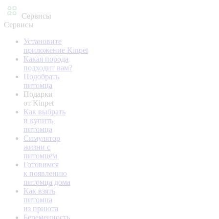
Сервисы
Сервисы
Установите
приложение Kinpet
Какая порода
подходит вам?
Подобрать
питомца
Подарки
от Kinpet
Как выбрать
и купить
питомца
Симулятор
жизни с
питомцем
Готовимся
к появлению
питомца дома
Как взять
питомца
из приюта
Беременность