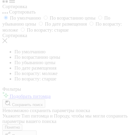
Сортировка
Сортировать
По умолчанию
По возрастанию цены
По
убыванию цены
По дате размещения
По возрасту:
моложе
По возрасту: старше
Сортировка
По умолчанию
По возрастанию цены
По убыванию цены
По дате размещения
По возрасту: моложе
По возрасту: старше
Фильтры
Подобрать питомца
Сохранить поиск
Невозможно сохранить параметры поиска
Укажите Тип питомца и Породу, чтобы мы могли сохранить
параметры вашего поиска
Понятно