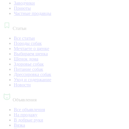
Заводчики
Приюты
Частные продавцы
Статьи
Все статьи
Породы собак
Мечтаете о щенке
Выбираем щенка
Щенок дома
Здоровье собак
Питание собак
Дрессировка собак
Уход и содержание
Новости
Объявления
Все объявления
На продажу
В добрые руки
Вязка