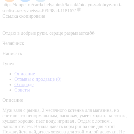
https://kinpet.ru/card/chelyabinsk/koshki/otdayu-v-dobrye-ruki-
serdtse-razryvaetsya-f09f98ad-118167/
Ссылка скопирована
Отдаю в добрые руки, сердце разрывается😭
Челябинск
Написать
Гунел
Описание
Отзывы о продавце
(0)
О породе
Советы
Описание
Муж взял с рынка, 2 месячного котенка для магазина, но
считаю это ненормальным, ласковая, умеет ходить на лоток ,
кушает хорошо, пьет воду, игривая . Отдам с лотком ,
наполнителем. Начала давать корм purina one для котят .
Пожалуйста найдитесь хозяева для этой милой девочки. Не