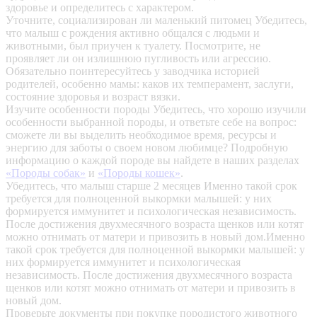
здоровье и определитесь с характером.
Уточните, социализирован ли маленький питомец
Убедитесь,
что малыш с рождения активно общался с людьми и
животными, был приучен к туалету. Посмотрите, не
проявляет ли он излишнюю пугливость или агрессию.
Обязательно поинтересуйтесь у заводчика историей
родителей, особенно мамы: каков их темперамент, заслуги,
состояние здоровья и возраст вязки.
Изучите особенности породы
Убедитесь, что хорошо изучили
особенности выбранной породы, и ответьте себе на вопрос:
сможете ли вы выделить необходимое время, ресурсы и
энергию для заботы о своем новом любимце? Подробную
информацию о каждой породе вы найдете в наших разделах
«Породы собак»
и
«Породы кошек»
.
Убедитесь, что малыш старше 2 месяцев
Именно такой срок
требуется для полноценной выкормки малышей: у них
формируется иммунитет и психологическая независимость.
После достижения двухмесячного возраста щенков или котят
можно отнимать от матери и привозить в новый дом.Именно
такой срок требуется для полноценной выкормки малышей: у
них формируется иммунитет и психологическая
независимость. После достижения двухмесячного возраста
щенков или котят можно отнимать от матери и привозить в
новый дом.
Проверьте документы при покупке породистого животного