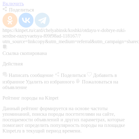
Включить
Поделиться
https://kinpet.ru/card/chelyabinsk/koshki/otdayu-v-dobrye-ruki-
serdtse-razryvaetsya-f09f98ad-118167/?
utm_source=linkcopy&utm_medium=referral&utm_campaign=sharec
Ссылка скопирована
Действия
Написать сообщение
Поделиться
Добавить в
избранное
Удалить из избранного
Пожаловаться на
объявление
Рейтинг породы на Kinpet
Данный рейтинг формируется на основе частоты
упоминаний, поиска породы посетителями на сайте,
посещаемости объявлений и других параметрах, которые
помогают определить популярность породы на площадке
Kinpet.ru в текущий период времени.