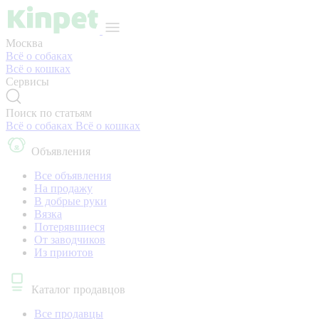
Москва
Всё о собаках
Всё о кошках
Сервисы
Поиск по статьям
Всё о собаках
Всё о кошках
Объявления
Все объявления
На продажу
В добрые руки
Вязка
Потерявшиеся
От заводчиков
Из приютов
Каталог продавцов
Все продавцы