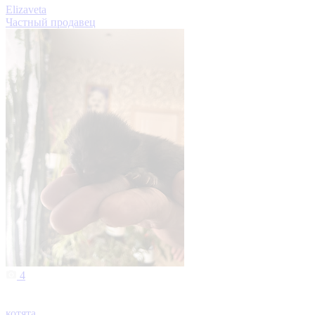
Elizaveta
Частный продавец
4
котята