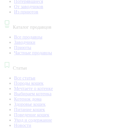
Потерявшиеся
От заводчиков
Из приютов
Каталог продавцов
Все продавцы
Заводчики
Приюты
Частные продавцы
Статьи
Все статьи
Породы кошек
Мечтаете о котенке
Выбираем котенка
Котенок дома
Здоровье кошек
Питание кошек
Поведение кошек
Уход и содержание
Новости