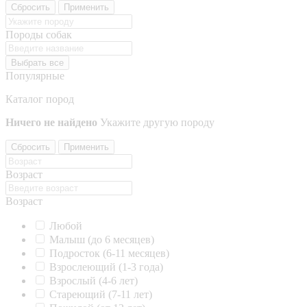
Сбросить
Применить
Породы собак
Выбрать все
Популярные
Каталог пород
Ничего не найдено
Укажите другую породу
Сбросить
Применить
Возраст
Возраст
Любой
Малыш (до 6 месяцев)
Подросток (6-11 месяцев)
Взрослеющий (1-3 года)
Взрослый (4-6 лет)
Стареющий (7-11 лет)