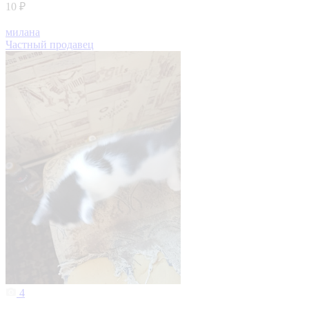
10 ₽
милана
Частный продавец
4