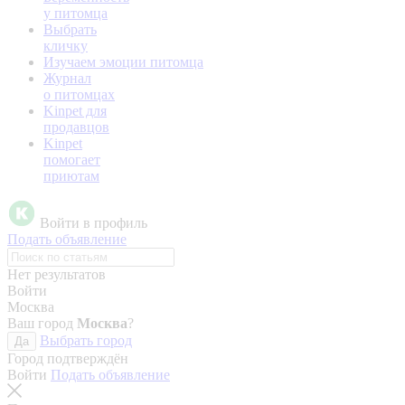
у питомца
Выбрать
кличку
Изучаем эмоции питомца
Журнал
о питомцах
Kinpet для
продавцов
Kinpet
помогает
приютам
Войти в профиль
Подать объявление
Нет результатов
Войти
Москва
Ваш город
Москва
?
Выбрать город
Да
Город подтверждён
Войти
Подать объявление