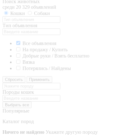
Поиск животных
среди 20 329 объявлений
Кошки
Собаки
Тип объявления
Все объявления
На продажу / Купить
Добрые руки / Взять бесплатно
Вязка
Потерялись / Найдены
Сбросить
Применить
Породы кошек
Выбрать все
Популярные
Каталог пород
Ничего не найдено
Укажите другую породу