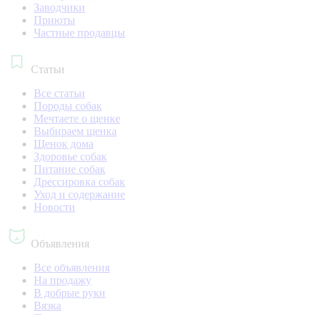
Заводчики
Приюты
Частные продавцы
Статьи
Все статьи
Породы собак
Мечтаете о щенке
Выбираем щенка
Щенок дома
Здоровье собак
Питание собак
Дрессировка собак
Уход и содержание
Новости
Объявления
Все объявления
На продажу
В добрые руки
Вязка