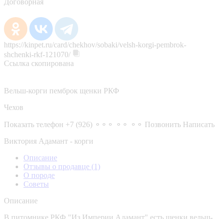
Договорная
https://kinpet.ru/card/chekhov/sobaki/velsh-korgi-pembrok-
shchenki-rkf-121070/
Ссылка скопирована
Вельш-корги пемброк щенки РКФ
Чехов
Показать телефон
+7 (926) ⚬⚬⚬ ⚬⚬ ⚬⚬
Позвонить
Написать
Виктория Адамант - корги
Описание
Отзывы о продавце
(1)
О породе
Советы
Описание
В питомнике РКФ "Из Империи Адамант" есть щенки вельш-