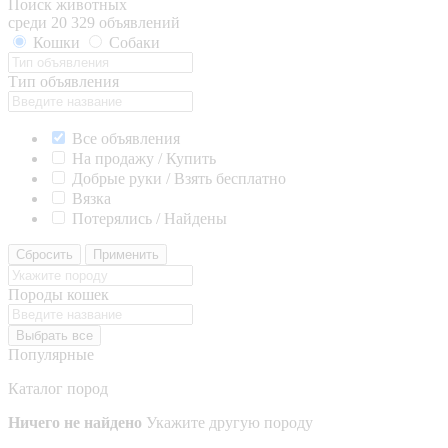
Поиск животных
среди 20 329 объявлений
Кошки
Собаки
Тип объявления
Все объявления
На продажу / Купить
Добрые руки / Взять бесплатно
Вязка
Потерялись / Найдены
Сбросить
Применить
Породы кошек
Выбрать все
Популярные
Каталог пород
Ничего не найдено
Укажите другую породу