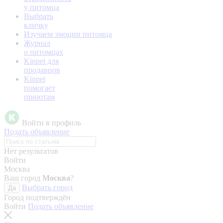
у питомца
Выбрать
кличку
Изучаем эмоции питомца
Журнал
о питомцах
Kinpet для
продавцов
Kinpet
помогает
приютам
Войти в профиль
Подать объявление
Нет результатов
Войти
Москва
Ваш город
Москва
?
Выбрать город
Да
Город подтверждён
Войти
Подать объявление