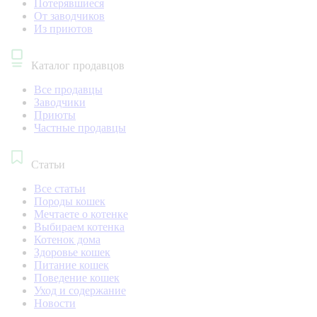
Потерявшиеся
От заводчиков
Из приютов
Каталог продавцов
Все продавцы
Заводчики
Приюты
Частные продавцы
Статьи
Все статьи
Породы кошек
Мечтаете о котенке
Выбираем котенка
Котенок дома
Здоровье кошек
Питание кошек
Поведение кошек
Уход и содержание
Новости