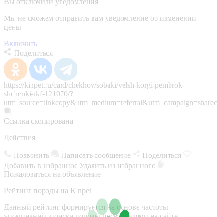
Вы отключили уведомления
Мы не сможем отправить вам уведомление об изменении
цены
Включить
Поделиться
https://kinpet.ru/card/chekhov/sobaki/velsh-korgi-pembrok-
shchenki-rkf-121070/?
utm_source=linkcopy&utm_medium=referral&utm_campaign=sharec
Ссылка скопирована
Действия
Позвонить
Написать сообщение
Поделиться
Добавить в избранное
Удалить из избранного
Пожаловаться на объявление
Рейтинг породы на Kinpet
Данный рейтинг формируется на основе частоты
упоминаний, поиска породы посетителями на сайте,