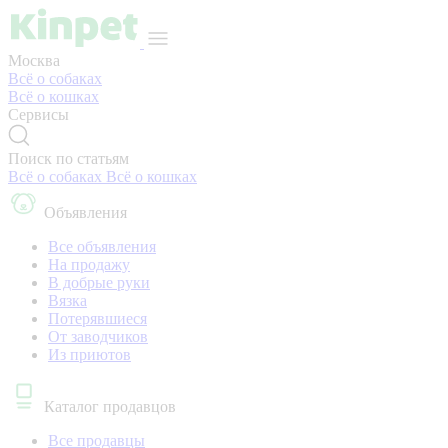
Москва
Всё о собаках
Всё о кошках
Сервисы
Поиск по статьям
Всё о собаках
Всё о кошках
Объявления
Все объявления
На продажу
В добрые руки
Вязка
Потерявшиеся
От заводчиков
Из приютов
Каталог продавцов
Все продавцы