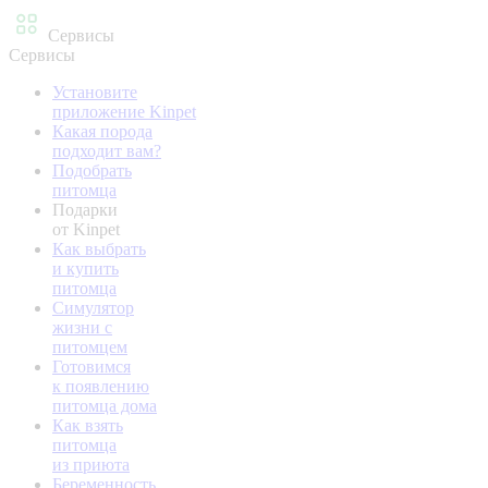
Сервисы
Сервисы
Установите
приложение Kinpet
Какая порода
подходит вам?
Подобрать
питомца
Подарки
от Kinpet
Как выбрать
и купить
питомца
Симулятор
жизни с
питомцем
Готовимся
к появлению
питомца дома
Как взять
питомца
из приюта
Беременность