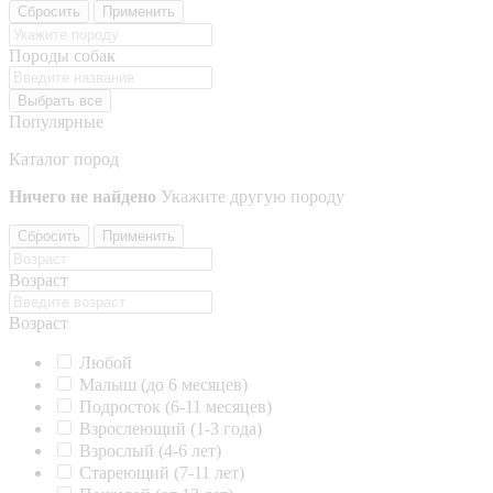
Сбросить
Применить
Породы собак
Выбрать все
Популярные
Каталог пород
Ничего не найдено
Укажите другую породу
Сбросить
Применить
Возраст
Возраст
Любой
Малыш (до 6 месяцев)
Подросток (6-11 месяцев)
Взрослеющий (1-3 года)
Взрослый (4-6 лет)
Стареющий (7-11 лет)