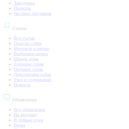
Заводчики
Приюты
Частные продавцы
Статьи
Все статьи
Породы собак
Мечтаете о щенке
Выбираем щенка
Щенок дома
Здоровье собак
Питание собак
Дрессировка собак
Уход и содержание
Новости
Объявления
Все объявления
На продажу
В добрые руки
Вязка