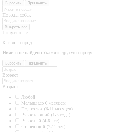
Сбросить
Применить
Породы собак
Выбрать все
Популярные
Каталог пород
Ничего не найдено
Укажите другую породу
Сбросить
Применить
Возраст
Возраст
Любой
Малыш (до 6 месяцев)
Подросток (6-11 месяцев)
Взрослеющий (1-3 года)
Взрослый (4-6 лет)
Стареющий (7-11 лет)