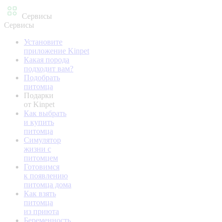
Сервисы
Сервисы
Установите
приложение Kinpet
Какая порода
подходит вам?
Подобрать
питомца
Подарки
от Kinpet
Как выбрать
и купить
питомца
Симулятор
жизни с
питомцем
Готовимся
к появлению
питомца дома
Как взять
питомца
из приюта
Беременность