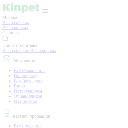
Москва
Всё о собаках
Всё о кошках
Сервисы
Поиск по статьям
Всё о собаках
Всё о кошках
Объявления
Все объявления
На продажу
В добрые руки
Вязка
Потерявшиеся
От заводчиков
Из приютов
Каталог продавцов
Все продавцы