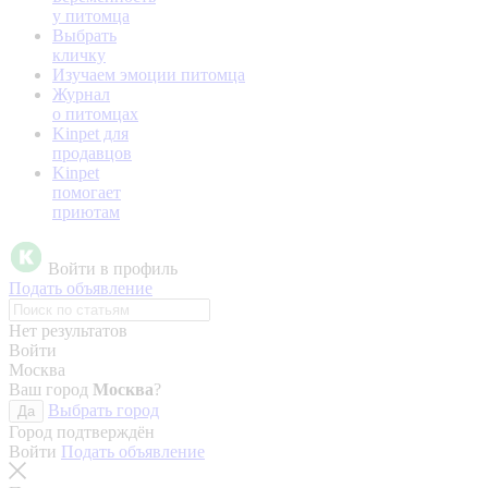
у питомца
Выбрать
кличку
Изучаем эмоции питомца
Журнал
о питомцах
Kinpet для
продавцов
Kinpet
помогает
приютам
Войти в профиль
Подать объявление
Нет результатов
Войти
Москва
Ваш город
Москва
?
Выбрать город
Да
Город подтверждён
Войти
Подать объявление