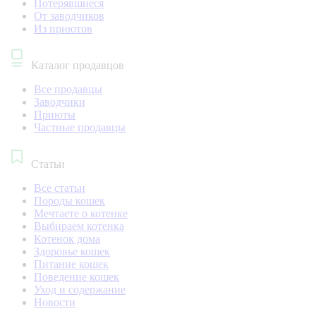
Потерявшиеся
От заводчиков
Из приютов
Каталог продавцов
Все продавцы
Заводчики
Приюты
Частные продавцы
Статьи
Все статьи
Породы кошек
Мечтаете о котенке
Выбираем котенка
Котенок дома
Здоровье кошек
Питание кошек
Поведение кошек
Уход и содержание
Новости