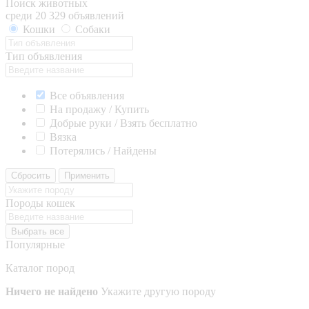
Поиск животных
среди 20 329 объявлений
Кошки
Собаки
Тип объявления
Все объявления
На продажу / Купить
Добрые руки / Взять бесплатно
Вязка
Потерялись / Найдены
Сбросить
Применить
Породы кошек
Выбрать все
Популярные
Каталог пород
Ничего не найдено
Укажите другую породу